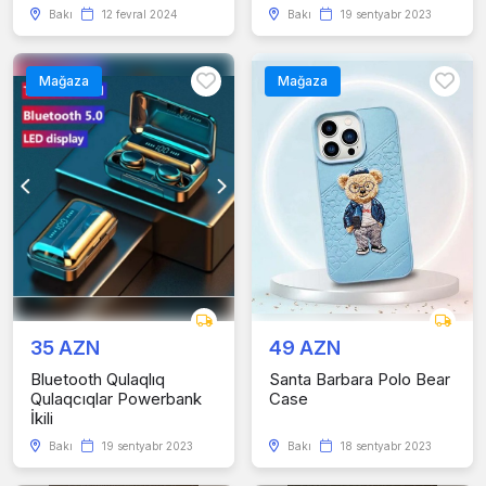
Bakı
12 fevral 2024
Bakı
19 sentyabr 2023
Mağaza
Mağaza
35 AZN
49 AZN
Bluetooth Qulaqlıq
Santa Barbara Polo Bear
Qulaqcıqlar Powerbank
Case
İkili
Bakı
19 sentyabr 2023
Bakı
18 sentyabr 2023