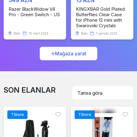
549 AZN
13 AZN
Razer BlackWidow V4
KINGXBAR Gold Plated
Pro - Green Switch - US
Butterflies Clear Case
for iPhone 12 mini with
Swarovski Crystals
Bakı
10 mart 2023
Bakı
1 yanvar 2023
Mağaza yarat
SON ELANLAR
TStore
TStore