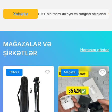
Xəbərlər
us 15T-nin rəsmi dizaynı və rəngləri açıqlandı
WhatsApp üçün abunə s
MAĞAZALAR VƏ
Hamısını göstər
ŞİRKƏTLƏR
TStore
Mağaza