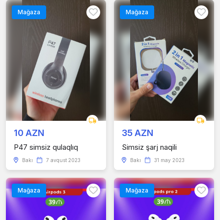
Mağaza
Mağaza
10 AZN
35 AZN
P47 simsiz qulaqlıq
Simsiz şarj naqili
Bakı
7 avqust 2023
Bakı
31 may 2023
Mağaza
Mağaza