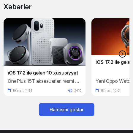
Xəbərlər
iOS 17.2 ilə gələ
iOS 17.2 ilə gələn 10 xüsusiyyət
OnePlus 15T aksesuarları rəsmi şəkillərlə təsdiqləndi
19 mart, 11:54
3410
18 mart, 10:01
Hamısını göstər