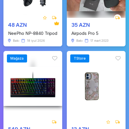
48 AZN
35 AZN
NeePho NP-8840 Tripod
Airpods Pro 5
Bakı
18 iyul 2026
Bakı
17 mart 2023
Mağaza
TStore