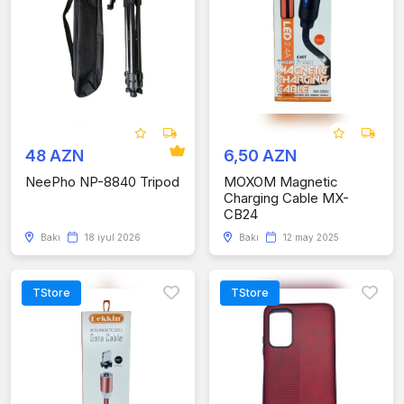
48 AZN
6,50 AZN
NeePho NP-8840 Tripod
MOXOM Magnetic
Charging Cable MX-
CB24
Bakı
18 iyul 2026
Bakı
12 may 2025
TStore
TStore