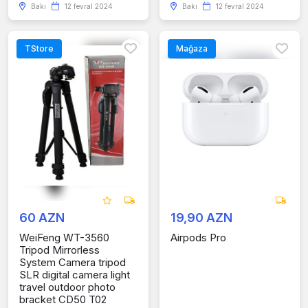
Bakı
12 fevral 2024
Bakı
12 fevral 2024
TStore
Mağaza
60 AZN
19,90 AZN
WeiFeng WT-3560
Airpods Pro
Tripod Mirrorless
System Camera tripod
SLR digital camera light
travel outdoor photo
bracket CD50 T02