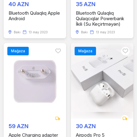
40 AZN
35 AZN
Bluetooth Qulaqlıq Apple
Bluetooth Qulaqlıq
Android
Qulaqcıqlar Powerbank
İkili (Su Keçirtməyən)
Bakı
13 may 2023
Bakı
13 may 2023
Mağaza
Mağaza
59 AZN
30 AZN
Apple Charging adapter
Airpods Pro 5