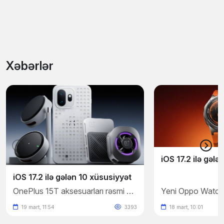
Xəbərlər
iOS 17.2 ilə gələ
iOS 17.2 ilə gələn 10 xüsusiyyət
OnePlus 15T aksesuarları rəsmi şəkillərlə təsdiqləndi
19 mart, 11:54
3393
18 mart, 10:01