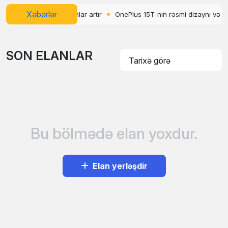
Xəbərlər
 keçilməyən reklamlar artır
OnePlus 15T-nin rəsmi dizaynı və rənglə
SON ELANLAR
Bu bölmədə elan yoxdur.
Elan yerləşdir