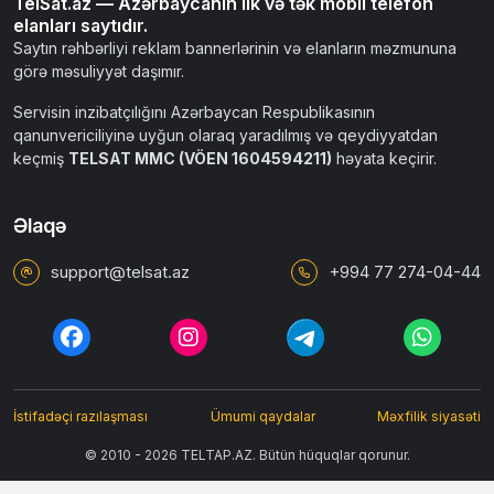
TelSat.az — Azərbaycanın ilk və tək mobil telefon
elanları saytıdır.
Saytın rəhbərliyi reklam bannerlərinin və elanların məzmununa
görə məsuliyyət daşımır.
Servisin inzibatçılığını Azərbaycan Respublikasının
qanunvericiliyinə uyğun olaraq yaradılmış və qeydiyyatdan
keçmiş
TELSAT MMC (VÖEN 1604594211)
həyata keçirir.
Əlaqə
support@telsat.az
+994 77 274-04-44
İstifadəçi razılaşması
Ümumi qaydalar
Məxfilik siyasəti
© 2010 - 2026 TELTAP.AZ. Bütün hüquqlar qorunur.