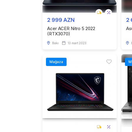
2 999 AZN
2
Acer ACER Nitro 5 2022
As
(RTX3070)
Bakı
13 mart 2023
Mağaza
M