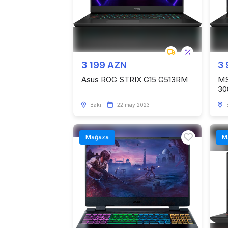
3 199 AZN
3
Asus ROG STRIX G15 G513RM
MS
30
Bakı
22 may 2023
Mağaza
M