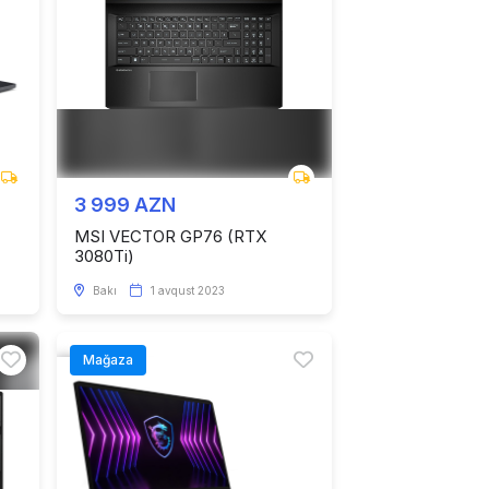
3 999 AZN
MSI VECTOR GP76 (RTX
3080Ti)
Bakı
1 avqust 2023
Mağaza