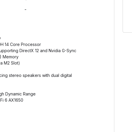
-
0
y
00H 14 Core Processor
pporting DirectX 12 and Nvidia G-Sync
) Memory
a M2 Slot)
cing stereo speakers with dual digital
gh Dynamic Range
-Fi 6 AX1650