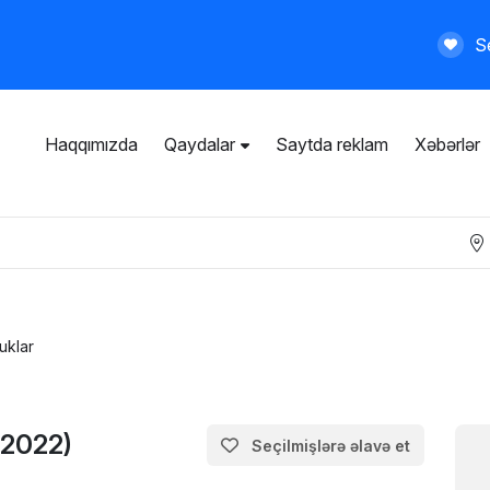
Se
Haqqımızda
Qaydalar
Saytda reklam
Xəbərlər
İstifadəçi razılaşması
Ümumi qaydalar
Məxfilik siyasəti
Ödənişli xidmətlər
uklar
(2022)
Seçilmişlərə əlavə et