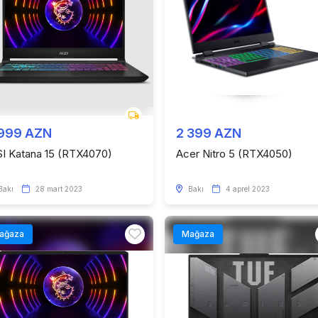
 999 AZN
2 399 AZN
I Katana 15 (RTX4070)
Acer Nitro 5 (RTX4050)
Bakı
28 mart 2023
Bakı
4 aprel 2023
ağaza
Mağaza