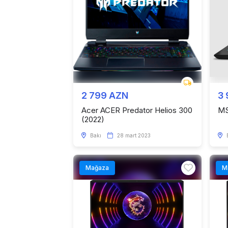
2 799 AZN
3
Acer ACER Predator Helios 300
MS
(2022)
Bakı
28 mart 2023
Mağaza
M