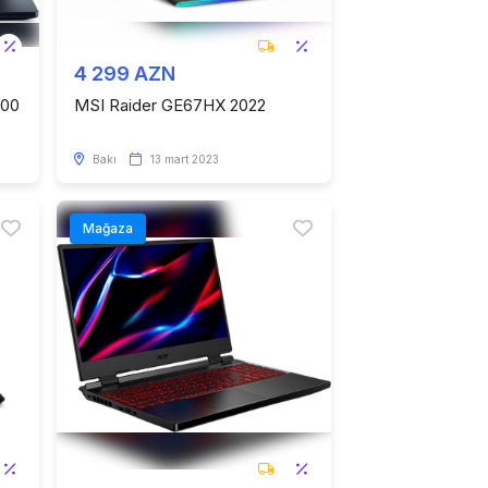
4 299 AZN
300
MSI Raider GE67HX 2022
Bakı
13 mart 2023
Mağaza