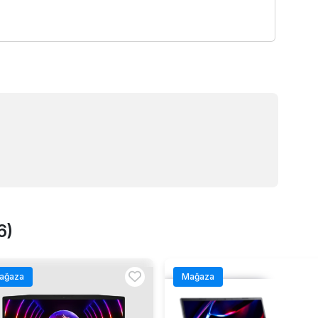
6)
ağaza
Mağaza