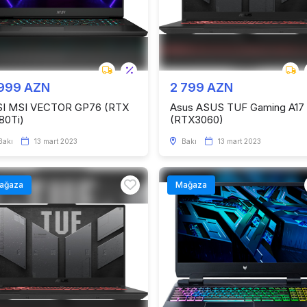
 999 AZN
2 799 AZN
I MSI VECTOR GP76 (RTX
Asus ASUS TUF Gaming A17
80Ti)
(RTX3060)
Bakı
13 mart 2023
Bakı
13 mart 2023
ağaza
Mağaza