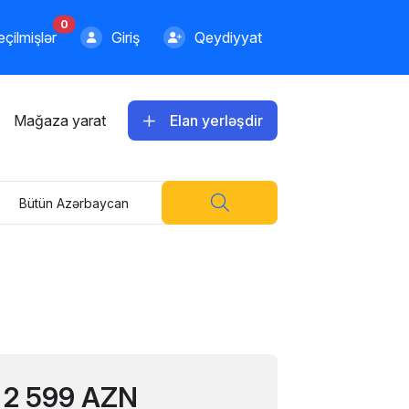
0
çilmişlər
Giriş
Qeydiyyat
Mağaza yarat
Elan yerləşdir
Bütün Azərbaycan
2 599 AZN