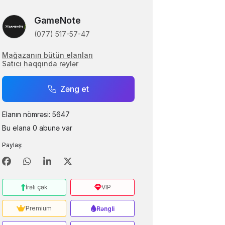
GameNote
(077) 517-57-47
Mağazanın bütün elanları
Satıcı haqqında rəylər
Zəng et
Elanın nömrəsi: 5647
Bu elana 0 abunə var
Paylaş:
İrəli çək
VIP
Premium
Rəngli