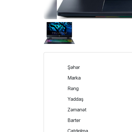
Şəhər
Marka
Rəng
Yaddaş
Zəmanət
Barter
Çatdırılma