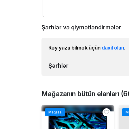
Şərhlər və qiymətləndirmələr
Rəy yaza bilmək üçün
daxil olun
.
Şərhlər
Mağazanın bütün elanları (6
Mağaza
M