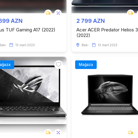
 699 AZN
2 799 AZN
us TUF Gaming A17 (2022)
Acer ACER Predator Helios 
(2022)
Bakı
13 mart 2023
Bakı
13 mart 2023
ağaza
Mağaza