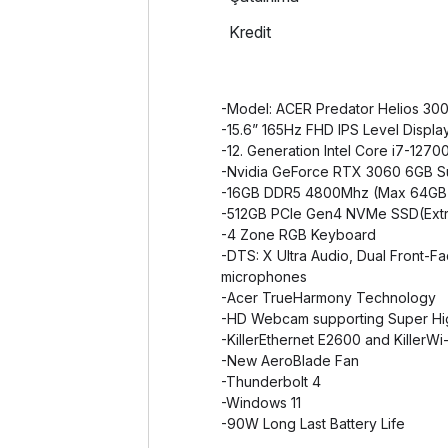
Kredit
-Model: ACER Predator Helios 30
-15.6” 165Hz FHD IPS Level Displa
-12. Generation Intel Core i7-127
-Nvidia GeForce RTX 3060 6GB Su
-16GB DDR5 4800Mhz (Max 64GB
-512GB PCIe Gen4 NVMe SSD(Extr
-4 Zone RGB Keyboard
-DTS: X Ultra Audio, Dual Front-Fa
microphones
-Acer TrueHarmony Technology
-HD Webcam supporting Super Hi
-KillerEthernet E2600 and KillerWi
-New AeroBlade Fan
-Thunderbolt 4
-Windows 11
-90W Long Last Battery Life