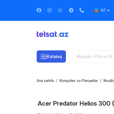
AZ
EN
RU
Kataloq
Ana səhifə
Kompüter və Planşetlər
Noutb
Acer Predator Helios 300 