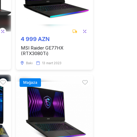
4 999 AZN
MSI Raider GE77HX
(RTX3080Ti)
Bakı
13 mart 2023
Mağaza