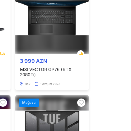
3 999 AZN
MSI VECTOR GP76 (RTX
3080Ti)
Bakı
1 avqust 2023
Mağaza