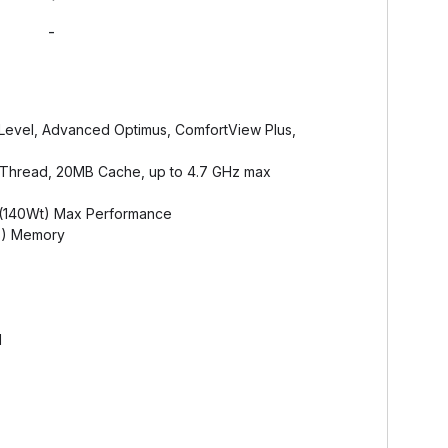
-
Level, Advanced Optimus, ComfortView Plus,
Thread, 20MB Cache, up to 4.7 GHz max
(140Wt) Max Performance
B) Memory
H