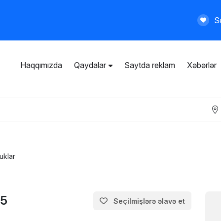
Se
Haqqımızda
Qaydalar
Saytda reklam
Xəbərlər
İstifadəçi razılaşması
Ümumi qaydalar
Məxfilik siyasəti
Ödənişli xidmətlər
uklar
R5
Seçilmişlərə əlavə et