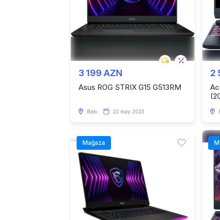
3 199 AZN
2
Asus ROG STRIX G15 G513RM
Ac
(2
Bakı
22 may 2023
Mağaza
M