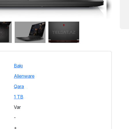
Bakı
Alienware
Qara
1 TB
Var
-
+