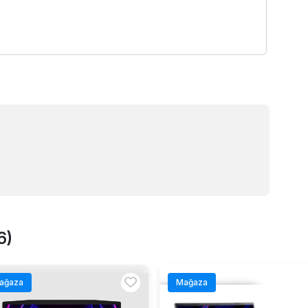
6)
ağaza
Mağaza