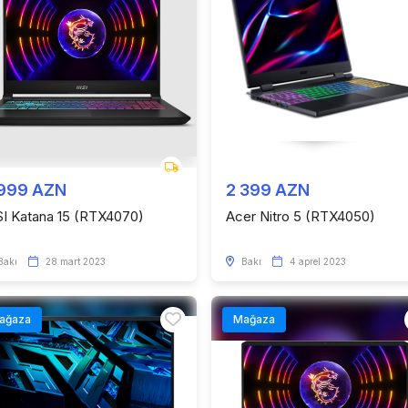
 999 AZN
2 399 AZN
I Katana 15 (RTX4070)
Acer Nitro 5 (RTX4050)
Bakı
28 mart 2023
Bakı
4 aprel 2023
ağaza
Mağaza