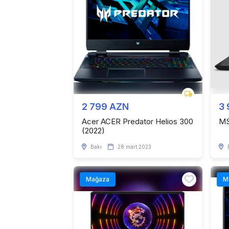
2 799 AZN
3
Acer ACER Predator Helios 300
MS
(2022)
Bakı
28 mart 2023
Mağaza
M