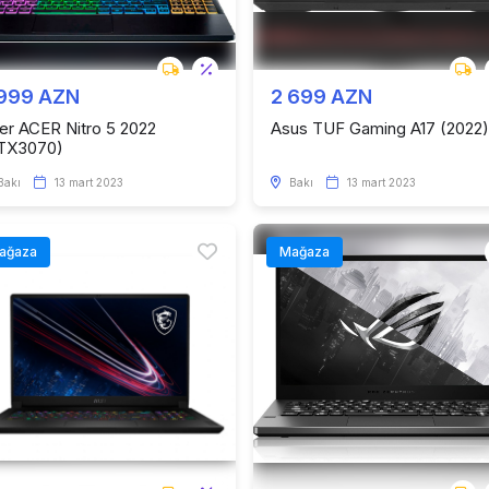
 999 AZN
2 699 AZN
er ACER Nitro 5 2022
Asus TUF Gaming A17 (2022)
TX3070)
Bakı
13 mart 2023
Bakı
13 mart 2023
ağaza
Mağaza