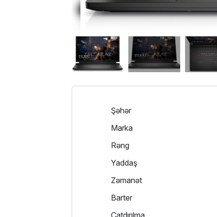
Şəhər
Marka
Rəng
Yaddaş
Zəmanət
Barter
Çatdırılma