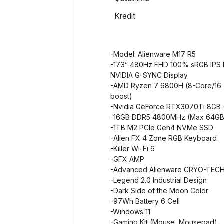
Kredit
-Model: Alienware M17 R5
-17.3” 480Hz FHD 100% sRGB IPS 
NVIDIA G-SYNC Display
-AMD Ryzen 7 6800H (8-Core/16 
boost)
-Nvidia GeForce RTX3070Ti 8GB 
-16GB DDR5 4800MHz (Max 64G
-1TB M2 PCIe Gen4 NVMe SSD
-Alien FX 4 Zone RGB Keyboard
-Killer Wi-Fi 6
-GFX AMP
-Advanced Alienware CRYO-TEC
-Legend 2.0 Industrial Design
-Dark Side of the Moon Color
-97Wh Battery 6 Cell
-Windows 11
-Gaming Kit (Mouse, Mousepad)