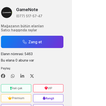
GameNote
(077) 517-57-47
Mağazanın bütün elanları
Satıcı haqqında rəylər
Zəng et
Elanın nömrəsi: 5463
Bu elana 0 abunə var
Paylaş:
İrəli çək
VIP
Premium
Rəngli