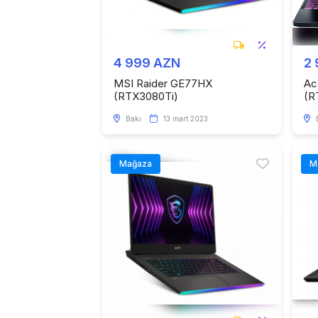
4 999 AZN
2
MSI Raider GE77HX
Ac
(RTX3080Ti)
(R
Bakı
13 mart 2023
Mağaza
M