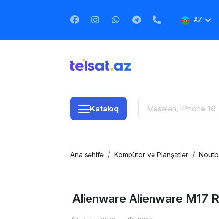
AZ
EN
RU
Kataloq
Ana səhifə
Kompüter və Planşetlər
Noutb
Alienware Alienware M17 