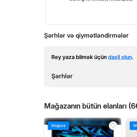
Şərhlər və qiymətləndirmələr
Rəy yaza bilmək üçün
daxil olun
.
Şərhlər
Mağazanın bütün elanları (6
Mağaza
M