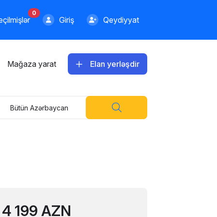
0
çilmişlər
Giriş
Qeydiyyat
Mağaza yarat
Elan yerləşdir
Bütün Azərbaycan
4 199 AZN