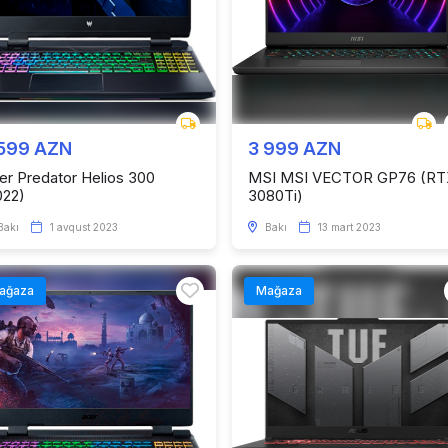
 599 AZN
3 999 AZN
er Predator Helios 300
MSI MSI VECTOR GP76 (RT
022)
3080Ti)
Bakı
1 avqust 2023
Bakı
13 mart 2023
ağaza
Mağaza