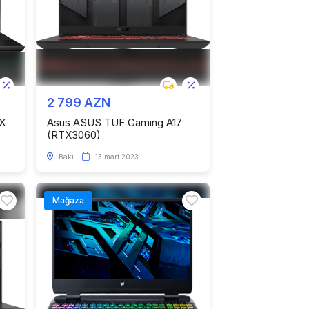
2 799 AZN
X
Asus ASUS TUF Gaming A17
(RTX3060)
Bakı
13 mart 2023
Mağaza