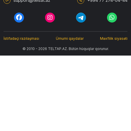
support@telsat.az
+994 77 274-04-44
İstifadəçi razılaşması
Ümumi qaydalar
Məxfilik siyasəti
© 2010 - 2026 TELTAP.AZ. Bütün hüquqlar qorunur.