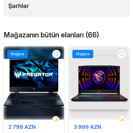
Şərhlər
Mağazanın bütün elanları (66)
Mağaza
Mağaza
2 799 AZN
3 999 AZN