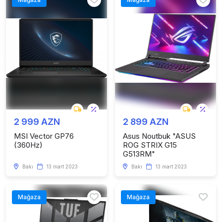
2 999 AZN
2 899 AZN
MSI Vector GP76
Asus Noutbuk "ASUS
(360Hz)
ROG STRIX G15
G513RM"
Bakı
13 mart 2023
Bakı
13 mart 2023
Mağaza
Mağaza