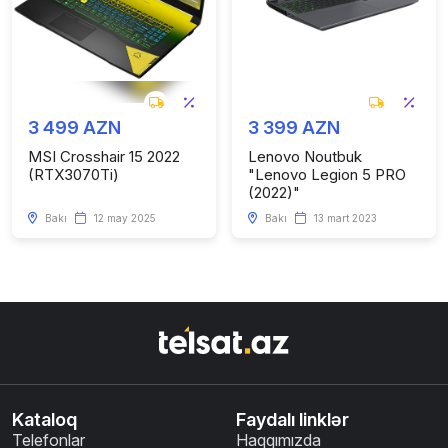
3 499 AZN
3 399 AZN
MSI Crosshair 15 2022
Lenovo Noutbuk
(RTX3070Ti)
"Lenovo Legion 5 PRO
(2022)"
Bakı
12 may 2025
Bakı
13 mart 2023
Kataloq
Faydalı linklər
Telefonlar
Haqqımızda