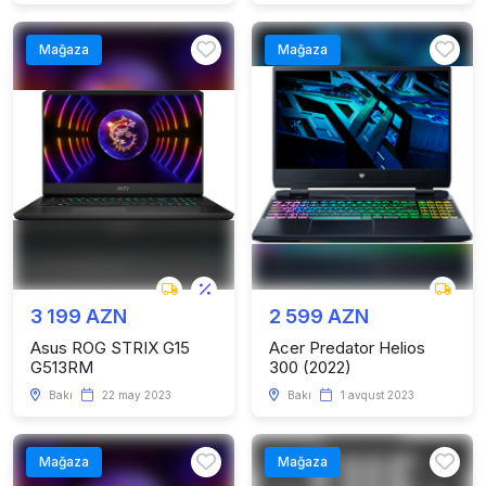
Mağaza
Mağaza
3 199 AZN
2 599 AZN
Asus ROG STRIX G15
Acer Predator Helios
G513RM
300 (2022)
Bakı
22 may 2023
Bakı
1 avqust 2023
Mağaza
Mağaza