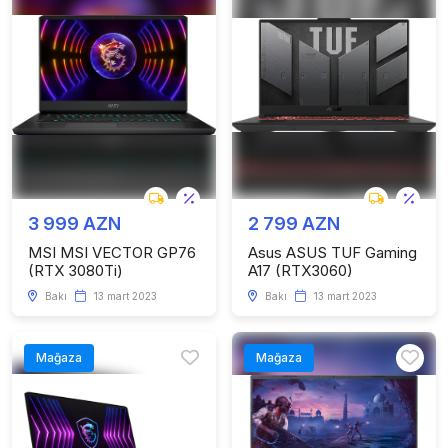
3 999 AZN
2 799 AZN
MSI MSI VECTOR GP76
Asus ASUS TUF Gaming
(RTX 3080Ti)
A17 (RTX3060)
Bakı
13 mart 2023
Bakı
13 mart 2023
Mağaza
Mağaza