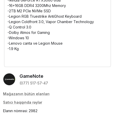
-Nvidia GeForce RTX3060 6GB
-16+16GB DDR4 3200Mhz Memory
-2TB M2 PCIe NVMe SSD
-Legion RGB Truestrike AntiGhost Keyboard
-Legion Coldfront 3.0, Vapor Chamber Technology
-Q Control 3.0
-Dolby Atmos for Gaming
-Windows 10
-Lenovo canta ve Legion Mouse
-1.9 Kg
GameNote
(077) 517-57-47
Mağazanın bütün elanları
Satıcı haqqında rəylər
Elanın nömrəsi: 2982