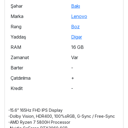
Şəhər
Bakı
Marka
Lenovo
Rəng
Boz
Yaddaş
Digər
RAM
16 GB
Zəmanət
Var
Barter
-
Çatdırılma
+
Kredit
-
-15.6” 165Hz FHD IPS Display
-Dolby Vision, HDR400, 100%sRGB, G-Sync / Free-Sync
-AMD Ryzen 7 5800H Processor