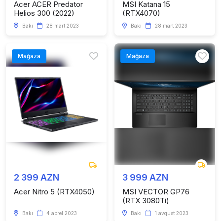
Acer ACER Predator
MSI Katana 15
Helios 300 (2022)
(RTX4070)
Bakı
28 mart 2023
Bakı
28 mart 2023
Mağaza
Mağaza
2 399 AZN
3 999 AZN
Acer Nitro 5 (RTX4050)
MSI VECTOR GP76
(RTX 3080Ti)
Bakı
4 aprel 2023
Bakı
1 avqust 2023