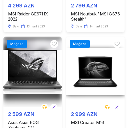
4 299 AZN
2 799 AZN
MSI Raider GE67HX
MSI Noutbuk "MSI GS76
2022
Stealth"
Bakı
13 mart 2023
Bakı
14 mart 2023
Mağaza
Mağaza
2 599 AZN
2 999 AZN
Asus Asus ROG
MSI Creator M16
Zephyrus G14