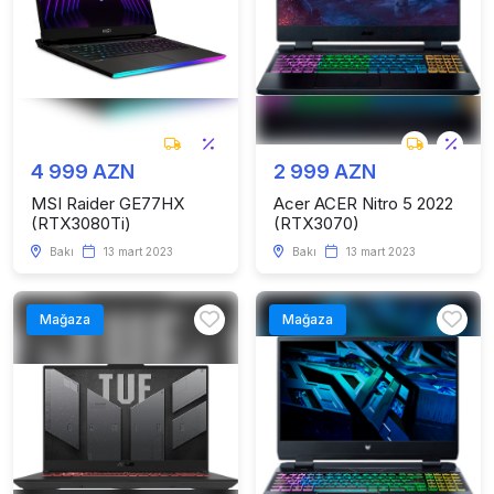
4 999 AZN
2 999 AZN
MSI Raider GE77HX
Acer ACER Nitro 5 2022
(RTX3080Ti)
(RTX3070)
Bakı
13 mart 2023
Bakı
13 mart 2023
Mağaza
Mağaza