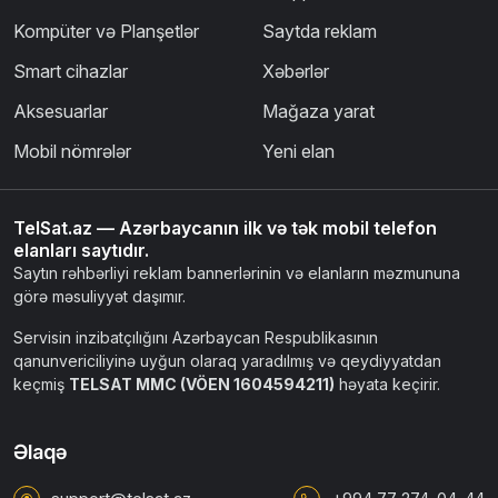
Kompüter və Planşetlər
Saytda reklam
Smart cihazlar
Xəbərlər
Aksesuarlar
Mağaza yarat
Mobil nömrələr
Yeni elan
TelSat.az — Azərbaycanın ilk və tək mobil telefon
elanları saytıdır.
Saytın rəhbərliyi reklam bannerlərinin və elanların məzmununa
görə məsuliyyət daşımır.
Servisin inzibatçılığını Azərbaycan Respublikasının
qanunvericiliyinə uyğun olaraq yaradılmış və qeydiyyatdan
keçmiş
TELSAT MMC (VÖEN 1604594211)
həyata keçirir.
Əlaqə