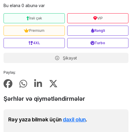
Bu elana 0 abunə var
İrəli çək
VIP
Premium
Rəngli
4XL
Turbo
Şikayət
Paylaş:
Şərhlər və qiymətləndirmələr
Rəy yaza bilmək üçün
daxil olun
.