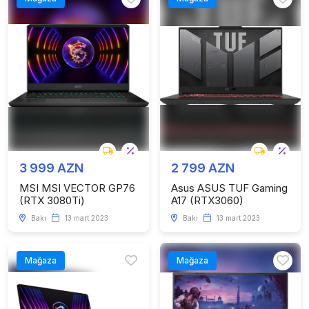
3 999 AZN
2 799 AZN
MSI MSI VECTOR GP76
Asus ASUS TUF Gaming
(RTX 3080Ti)
A17 (RTX3060)
Bakı
13 mart 2023
Bakı
13 mart 2023
Mağaza
Mağaza