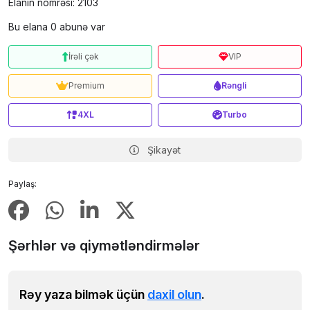
Elanın nömrəsi: 2103
Bu elana 0 abunə var
İrəli çək
VIP
Premium
Rəngli
4XL
Turbo
Şikayət
Paylaş:
Şərhlər və qiymətləndirmələr
Rəy yaza bilmək üçün
daxil olun
.