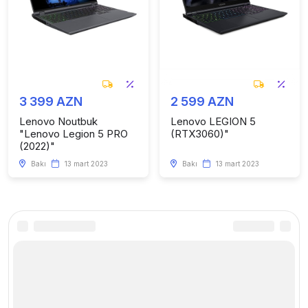
3 399 AZN
2 599 AZN
Lenovo Noutbuk
Lenovo LEGION 5
"Lenovo Legion 5 PRO
(RTX3060)"
(2022)"
Bakı
13 mart 2023
Bakı
13 mart 2023
Kataloq
Faydalı linklər