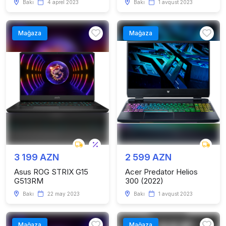
Bakı
4 aprel 2023
Bakı
1 avqust 2023
Mağaza
Mağaza
3 199 AZN
2 599 AZN
Asus ROG STRIX G15
Acer Predator Helios
G513RM
300 (2022)
Bakı
22 may 2023
Bakı
1 avqust 2023
Mağaza
Mağaza