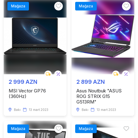
Mağaza
Mağaza
2 999 AZN
2 899 AZN
MSI Vector GP76
Asus Noutbuk "ASUS
(360Hz)
ROG STRIX G15
G513RM"
Bakı
13 mart 2023
Bakı
13 mart 2023
Mağaza
Mağaza