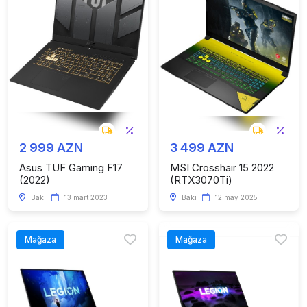
2 999 AZN
3 499 AZN
Asus TUF Gaming F17
MSI Crosshair 15 2022
(2022)
(RTX3070Ti)
Bakı
13 mart 2023
Bakı
12 may 2025
Mağaza
Mağaza