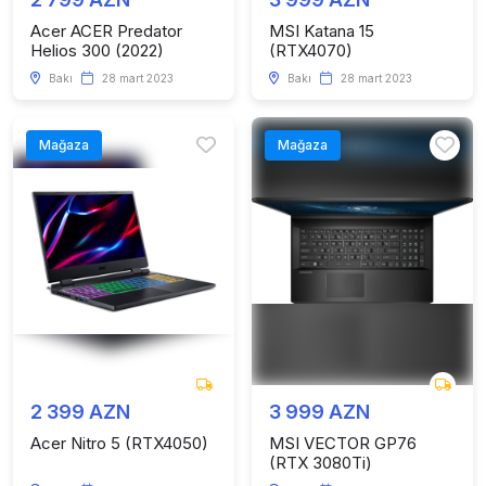
Acer ACER Predator
MSI Katana 15
Helios 300 (2022)
(RTX4070)
Bakı
28 mart 2023
Bakı
28 mart 2023
Mağaza
Mağaza
2 399 AZN
3 999 AZN
Acer Nitro 5 (RTX4050)
MSI VECTOR GP76
(RTX 3080Ti)