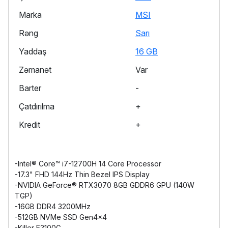
Marka
MSI
Rəng
Sarı
Yaddaş
16 GB
Zəmanət
Var
Barter
-
Çatdırılma
+
Kredit
+
-Intel® Core™ i7-12700H 14 Core Processor
-17.3" FHD 144Hz Thin Bezel IPS Display
-NVIDIA GeForce® RTX3070 8GB GDDR6 GPU (140W
TGP)
-16GB DDR4 3200MHz
-512GB NVMe SSD Gen4x4
-Killer E3100G