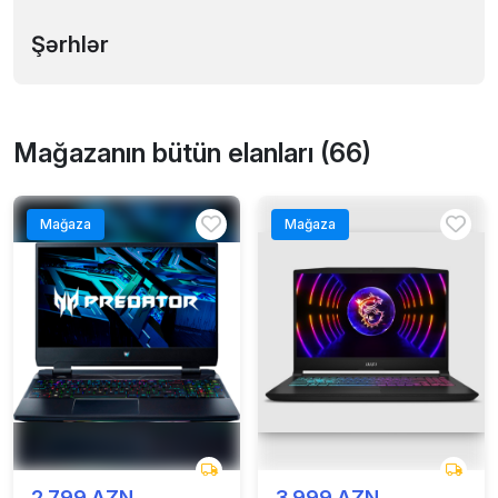
Şərhlər
Mağazanın bütün elanları (66)
Mağaza
Mağaza
2 799 AZN
3 999 AZN