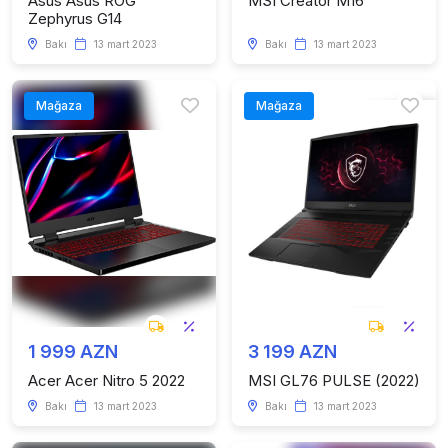
Asus Asus ROG
MSI Creator M16
Zephyrus G14
Bakı
13 mart 2023
Bakı
13 mart 2023
Mağaza
Mağaza
1 999 AZN
3 199 AZN
Acer Acer Nitro 5 2022
MSI GL76 PULSE (2022)
Bakı
13 mart 2023
Bakı
13 mart 2023