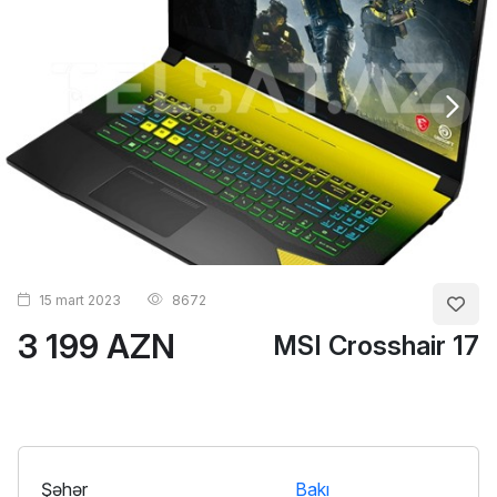
15 mart 2023
8672
3 199 AZN
MSI Crosshair 17
Şəhər
Bakı