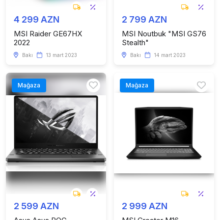
4 299 AZN
2 799 AZN
MSI Raider GE67HX
MSI Noutbuk "MSI GS76
2022
Stealth"
Bakı
13 mart 2023
Bakı
14 mart 2023
Mağaza
Mağaza
2 599 AZN
2 999 AZN