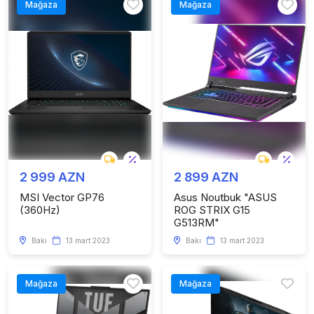
Mağaza
Mağaza
2 999 AZN
2 899 AZN
MSI Vector GP76
Asus Noutbuk "ASUS
(360Hz)
ROG STRIX G15
G513RM"
Bakı
13 mart 2023
Bakı
13 mart 2023
Mağaza
Mağaza