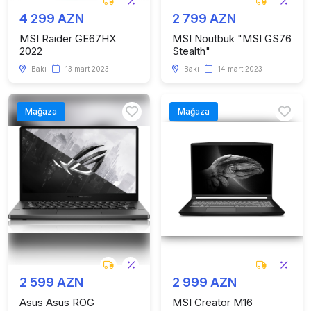
4 299 AZN
2 799 AZN
MSI Raider GE67HX
MSI Noutbuk "MSI GS76
2022
Stealth"
Bakı
13 mart 2023
Bakı
14 mart 2023
Mağaza
Mağaza
2 599 AZN
2 999 AZN
Asus Asus ROG
MSI Creator M16