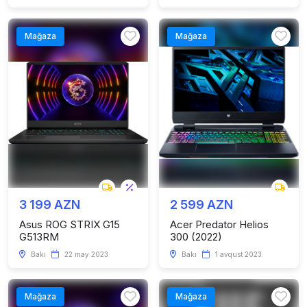
Mağaza
Mağaza
3 199 AZN
2 599 AZN
Asus ROG STRIX G15
Acer Predator Helios
G513RM
300 (2022)
Bakı
22 may 2023
Bakı
1 avqust 2023
Mağaza
Mağaza