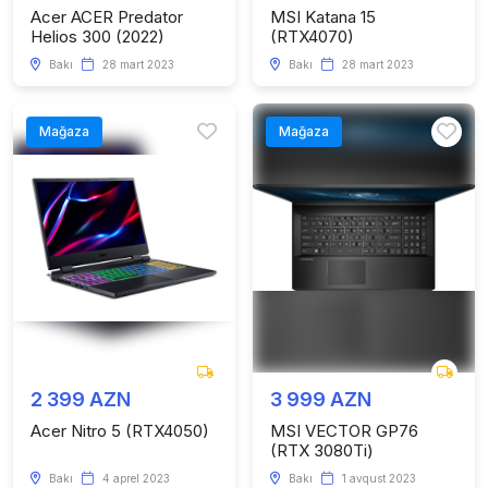
Acer ACER Predator
MSI Katana 15
Helios 300 (2022)
(RTX4070)
Bakı
28 mart 2023
Bakı
28 mart 2023
Mağaza
Mağaza
2 399 AZN
3 999 AZN
Acer Nitro 5 (RTX4050)
MSI VECTOR GP76
(RTX 3080Ti)
Bakı
4 aprel 2023
Bakı
1 avqust 2023