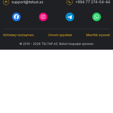
support@telsat.az
+994 77 274-04-44
İstifadəçi razılaşması
Ümumi qaydalar
Məxfilik siyasəti
© 2010 - 2026 TELTAP.AZ. Bütün hüquqlar qorunur.