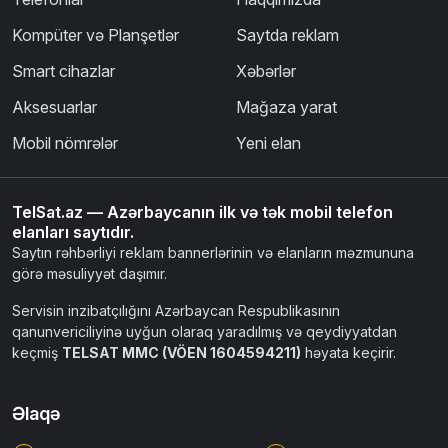
Kompüter və Planşetlər
Saytda reklam
Smart cihazlar
Xəbərlər
Aksesuarlar
Mağaza yarat
Mobil nömrələr
Yeni elan
TelSat.az — Azərbaycanın ilk və tək mobil telefon
elanları saytıdır.
Saytın rəhbərliyi reklam bannerlərinin və elanların məzmununa
görə məsuliyyət daşımır.
Servisin inzibatçılığını Azərbaycan Respublikasının
qanunvericiliyinə uyğun olaraq yaradılmış və qeydiyyatdan
keçmiş
TELSAT MMC (VÖEN 1604594211)
həyata keçirir.
Əlaqə