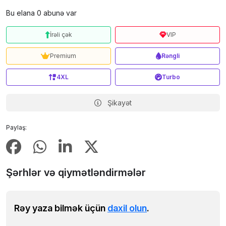
Bu elana 0 abunə var
İrəli çək
VIP
Premium
Rəngli
4XL
Turbo
Şikayət
Paylaş:
Şərhlər və qiymətləndirmələr
Rəy yaza bilmək üçün
daxil olun
.