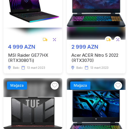
4 999 AZN
2 999 AZN
MSI Raider GE77HX
Acer ACER Nitro 5 2022
(RTX3080Ti)
(RTX3070)
Bakı
13 mart 2023
Bakı
13 mart 2023
Mağaza
Mağaza