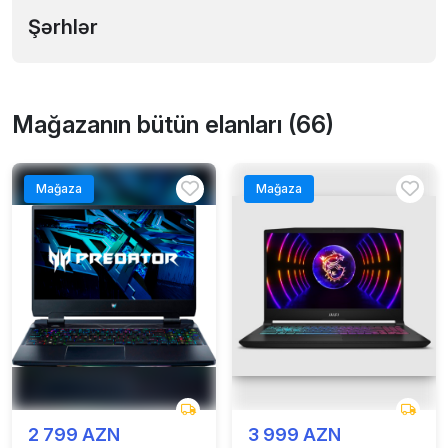
Şərhlər
Mağazanın bütün elanları (66)
Mağaza
Mağaza
2 799 AZN
3 999 AZN