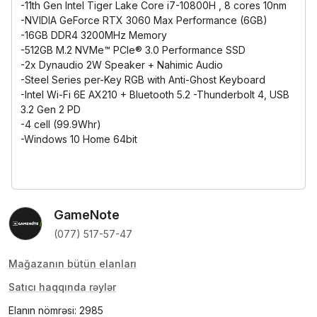
-11th Gen Intel Tiger Lake Core i7-10800H , 8 cores 10nm
-NVIDIA GeForce RTX 3060 Max Performance (6GB)
-16GB DDR4 3200MHz Memory
-512GB M.2 NVMe™ PCIe® 3.0 Performance SSD
-2x Dynaudio 2W Speaker + Nahimic Audio
-Steel Series per-Key RGB with Anti-Ghost Keyboard
-Intel Wi-Fi 6E AX210 + Bluetooth 5.2 -Thunderbolt 4, USB
3.2 Gen 2 PD
-4 cell (99.9Whr)
-Windows 10 Home 64bit
GameNote
(077) 517-57-47
Mağazanın bütün elanları
Satıcı haqqında rəylər
Elanın nömrəsi: 2985