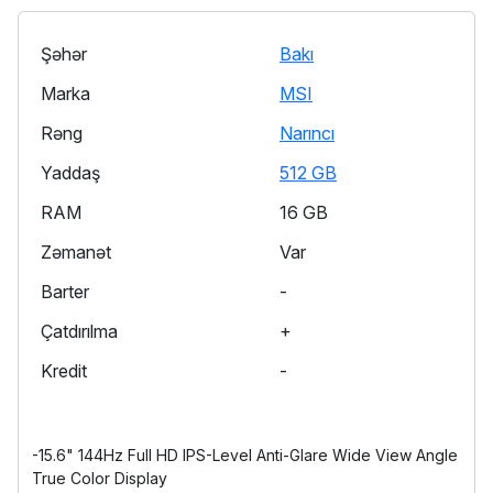
Şəhər
Bakı
Marka
MSI
Rəng
Narıncı
Yaddaş
512 GB
RAM
16 GB
Zəmanət
Var
Barter
-
Çatdırılma
+
Kredit
-
-15.6" 144Hz Full HD IPS-Level Anti-Glare Wide View Angle
True Color Display