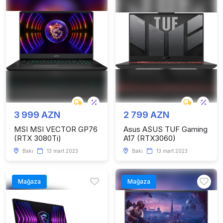
3 999 AZN
2 799 AZN
MSI MSI VECTOR GP76
Asus ASUS TUF Gaming
(RTX 3080Ti)
A17 (RTX3060)
Bakı
13 mart 2023
Bakı
13 mart 2023
Mağaza
Mağaza