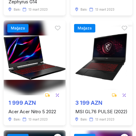
Zephyrus G14
Bakı
13 mart 2023
Bakı
13 mart 2023
Mağaza
Mağaza
1 999 AZN
3 199 AZN
Acer Acer Nitro 5 2022
MSI GL76 PULSE (2022)
Bakı
13 mart 2023
Bakı
13 mart 2023