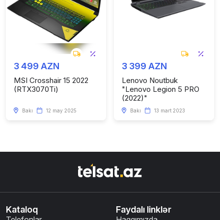
3 499 AZN
3 399 AZN
MSI Crosshair 15 2022
Lenovo Noutbuk
(RTX3070Ti)
"Lenovo Legion 5 PRO
(2022)"
Bakı
12 may 2025
Bakı
13 mart 2023
Kataloq
Faydalı linklər
Telefonlar
Haqqımızda