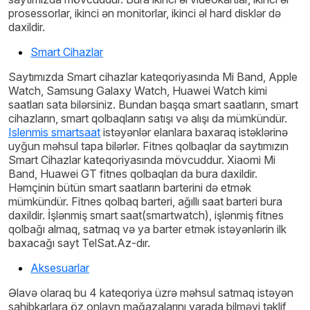
prosessorlar, ikinci ən monitorlar, ikinci əl hard disklər də
daxildir.
Smart Cihazlar
Saytımızda Smart cihazlar kateqoriyasında Mi Band, Apple
Watch, Samsung Galaxy Watch, Huawei Watch kimi
saatları sata bilərsiniz. Bundan başqa smart saatların, smart
cihazların, smart qolbaqların satışı və alışı da mümkündür.
Islenmis smartsaat
istəyənlər elanlara baxaraq istəklərinə
uyğun məhsul tapa bilərlər. Fitnes qolbaqlar da saytımızın
Smart Cihazlar kateqoriyasında mövcuddur. Xiaomi Mi
Band, Huawei GT fitnes qolbaqları da bura daxildir.
Həmçinin bütün smart saatların barterini də etmək
mümkündür. Fitnes qolbaq barteri, ağıllı saat barteri bura
daxildir. İşlənmiş smart saat
(smart
watch),
işlənmiş fitnes
qolbağı almaq, satmaq və ya barter etmək istəyənlərin ilk
baxacağı sayt TelSat.Az-dır.
Aksesuarlar
Əlavə olaraq bu 4 kateqoriya üzrə məhsul satmaq istəyən
sahibkarlara öz onlayn mağazalarını yarada bilməyi təklif