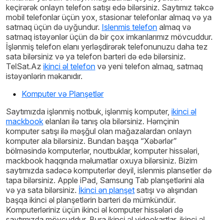
keçirərək onlayn telefon satışı edə bilərsiniz. Saytımız təkcə
mobil telefonlar üçün yox, stasionar telefonlar almaq və ya
satmaq üçün də uyğundur.
Islenmis telefon
almaq və
satmaq istəyənlər üçün də bir çox imkanlarımız mövcuddur.
İşlənmiş telefon elanı yerləşdirərək telefonunuzu daha tez
sata bilərsiniz və ya telefon barteri də edə bilərsiniz.
TelSat.Az
ikinci əl telefon
və yeni telefon almaq, satmaq
istəyənlərin məkanıdır.
Komputer və Planşetlər
Saytımızda işlənmiş notbuk, işlənmiş komputer,
ikinci əl
mackbook
elanları ilə tanış ola bilərsiniz. Həmçinin
komputer satışı ilə məşğul olan mağazalardan onlayn
komputer ala bilərsiniz. Bundan başqa “Xəbərlər”
bölməsində komputerlər, noutbuklar, komputer hissələri,
mackbook haqqında məlumatlar oxuya bilərsiniz. Bizim
saytımızda sadəcə komputerlər deyil, islenmis plansetler də
tapa bilərsiniz. Apple iPad, Samsung Tab planşetlərini ala
və ya sata bilərsiniz.
İkinci ən planşet
satışı və alışından
başqa ikinci əl planşetlərin barteri də mümkündür.
Komputerləriniz üçün ikinci əl komputer hissələri də
saytımızda mövcuddur. Bura ikinci əl videokartlar, ikinci əl