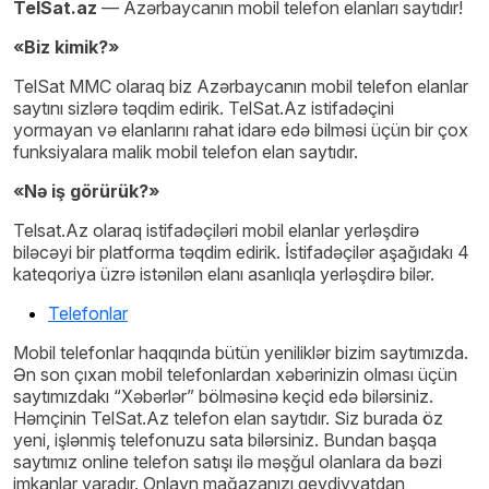
TelSat.az
— Azərbaycanın mobil telefon elanları saytıdır!
«Biz kimik?»
TelSat MMC olaraq biz Azərbaycanın mobil telefon elanlar
saytını sizlərə təqdim edirik. TelSat.Az istifadəçini
yormayan və elanlarını rahat idarə edə bilməsi üçün bir çox
funksiyalara malik mobil telefon elan saytıdır.
«Nə iş görürük?»
Telsat.Az olaraq istifadəçiləri mobil elanlar yerləşdirə
biləcəyi bir platforma təqdim edirik. İstifadəçilər aşağıdakı 4
kateqoriya üzrə istənilən elanı asanlıqla yerləşdirə bilər.
Telefonlar
Mobil telefonlar haqqında bütün yeniliklər bizim saytımızda.
Ən son çıxan mobil telefonlardan xəbərinizin olması üçün
saytımızdakı “Xəbərlər” bölməsinə keçid edə bilərsiniz.
Həmçinin TelSat.Az telefon elan saytıdır. Siz burada öz
yeni, işlənmiş telefonuzu sata bilərsiniz. Bundan başqa
saytımız online telefon satışı ilə məşğul olanlara da bəzi
imkanlar yaradır. Onlayn mağazanızı qeydiyyatdan