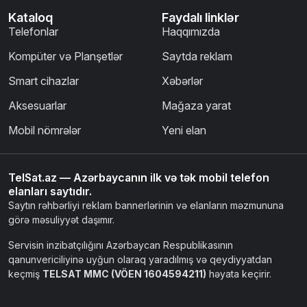
Kataloq
Faydalı linklər
Telefonlar
Haqqımızda
Kompüter və Planşetlər
Saytda reklam
Smart cihazlar
Xəbərlər
Aksesuarlar
Mağaza yarat
Mobil nömrələr
Yeni elan
TelSat.az — Azərbaycanın ilk və tək mobil telefon
elanları saytıdır.
Saytın rəhbərliyi reklam bannerlərinin və elanların məzmununa
görə məsuliyyət daşımır.
Servisin inzibatçılığını Azərbaycan Respublikasının
qanunvericiliyinə uyğun olaraq yaradılmış və qeydiyyatdan
keçmiş
TELSAT MMC (VÖEN 1604594211)
həyata keçirir.