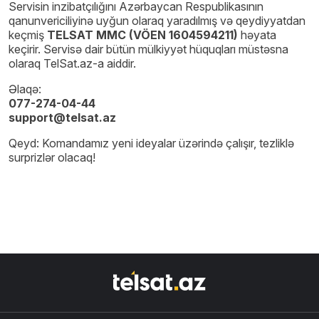
Servisin inzibatçılığını Azərbaycan Respublikasının
qanunvericiliyinə uyğun olaraq yaradılmış və qeydiyyatdan
keçmiş
TELSAT MMC (VÖEN 1604594211)
həyata
keçirir. Servisə dair bütün mülkiyyət hüquqları müstəsna
olaraq TelSat.az-a aiddir.
Əlaqə:
077-274-04-44
support@telsat.az
Qeyd: Komandamız yeni ideyalar üzərində çalışır, tezliklə
surprizlər olacaq!