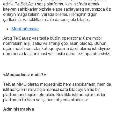
edirik. TelSat.Az-ı satış platformu kimi istifadə etmək
istəyən sahibkarlar bizimlə əlaqə saxlayaraq saytımızda öz
onlayn mağazalarını yarada bilərlər. Həmçinin digər
şərtlərimiz və təkliflərimiz ilə də tanış ola bilərlər.
Mobil nömrələr
Artıq TelSat.az vasitəsilə bütün operatorlar üzrə mobil
nömrələrin alışı, satışı və sifarişi çox asan olacaq. Bunun
üçün mobil nömrələr kateqoriyasına daxil olaraq istədiyiniz
nömrəni axtarış bölməsi vasitəsilə daha tez tapa biilərsiniz.
«Məqsədimiz nədir?»
TelSat MMC olaraq məqsədimiz həm sahibkarların, həm də
istifadəçilərin rahatlıqla məhsul sata biləcəyi vahid bir
platformanı təqdim etməkdir. Beləliklə istifadəçilər tək bir
platforma ilə həm satış, həm alış edə biləcəklər
Administrasiya