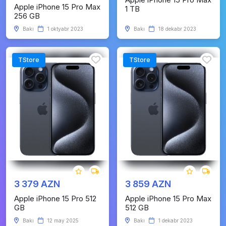
Apple iPhone 15 Pro Max
1 TB
256 GB
Bakı
1 oktyabr 2023
Bakı
18 dekabr 2023
TStore
TStore
3 379 AZN
3 859 AZN
Apple iPhone 15 Pro 512
Apple iPhone 15 Pro Max
GB
512 GB
Bakı
12 may 2025
Bakı
1 dekabr 2023