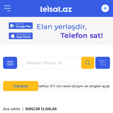
Xəbərlər
nePlus 15T-nin rəsmi dizaynı və rəngləri açıqlandı
WhatsApp üçün abu
Ana səhifə
BƏNZƏR ELANLAR