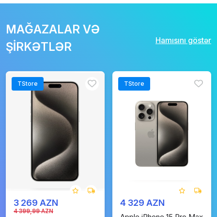
MAĞAZALAR VƏ
Hamısını göstər
ŞİRKƏTLƏR
TStore
TStore
3 269 AZN
4 329 AZN
4 399,99 AZN
Apple iPhone 15 Pro Max