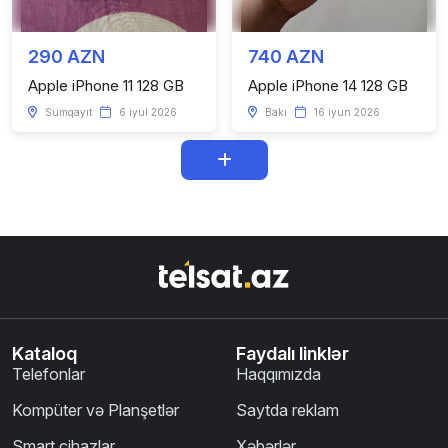
290 AZN
740 AZN
Apple iPhone 11 128 GB
Apple iPhone 14 128 GB
Sumqayıt
6 iyul 2026
Bakı
16 iyun 2026
Kataloq
Faydalı linklər
Telefonlar
Haqqımızda
Kompüter və Planşetlər
Saytda reklam
Smart cihazlar
Xəbərlər