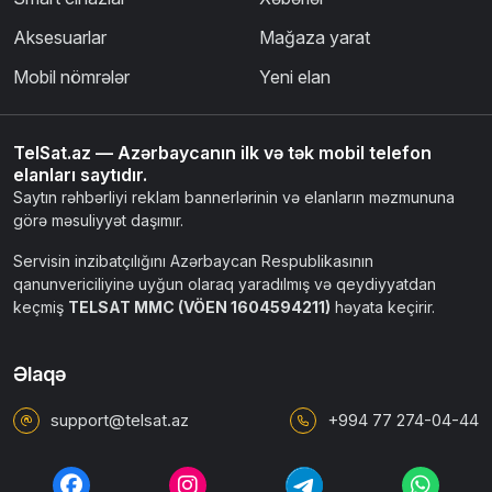
Aksesuarlar
Mağaza yarat
Mobil nömrələr
Yeni elan
TelSat.az — Azərbaycanın ilk və tək mobil telefon
elanları saytıdır.
Saytın rəhbərliyi reklam bannerlərinin və elanların məzmununa
görə məsuliyyət daşımır.
Servisin inzibatçılığını Azərbaycan Respublikasının
qanunvericiliyinə uyğun olaraq yaradılmış və qeydiyyatdan
keçmiş
TELSAT MMC (VÖEN 1604594211)
həyata keçirir.
Əlaqə
support@telsat.az
+994 77 274-04-44