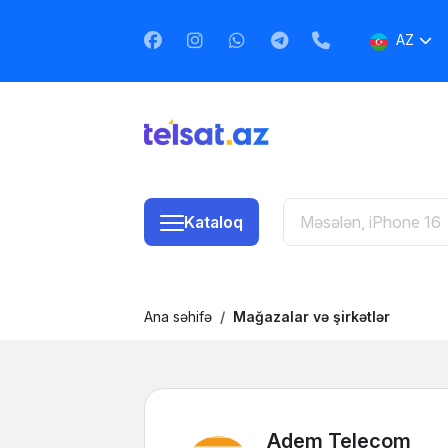
AZ
EN
RU
Kataloq
Ana səhifə
Mağazalar və şirkətlər
Adem Telecom