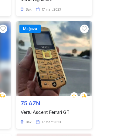
Bakı
17 mart 2023
Mağaza
75 AZN
Vertu Ascent Ferrari GT
Bakı
17 mart 2023