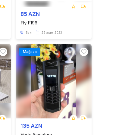
85 AZN
Fly F196
Bakı
29 aprel 2023
Mağaza
135 AZN
Vertu Signature