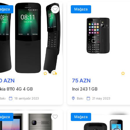
ağaza
Mağaza
0 AZN
75 AZN
kia 8110 4G 4 GB
Inoi 243 1 GB
Bakı
18 sentyabr 2023
Bakı
21 may 2023
ağaza
Mağaza