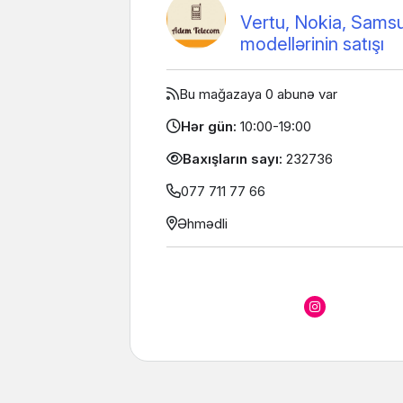
Vertu, Nokia, Sams
modellərinin satışı
Bu mağazaya 0 abunə var
Hər gün:
10:00-19:00
Baxışların sayı:
232736
077 711 77 66
Əhmədli