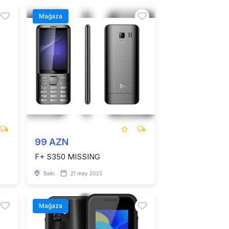
Mağaza
99 AZN
F+ S350 MISSING
Bakı
21 may 2023
Mağaza