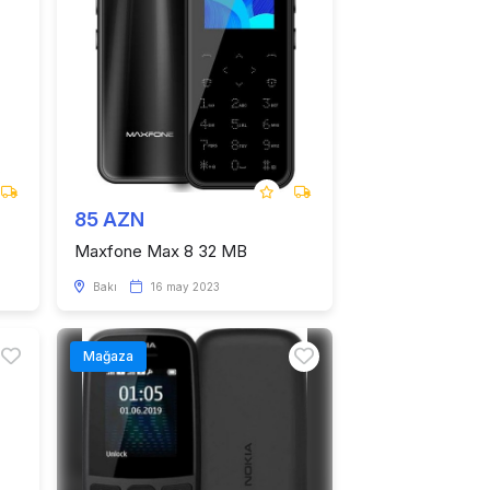
85 AZN
Maxfone Max 8 32 MB
Bakı
16 may 2023
Mağaza