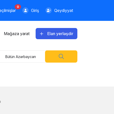
0
çilmişlər
Giriş
Qeydiyyat
Mağaza yarat
Elan yerləşdir
Bütün Azərbaycan
ı