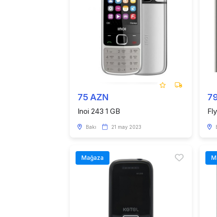
75 AZN
7
Inoi 243 1 GB
Fl
Bakı
21 may 2023
Mağaza
M