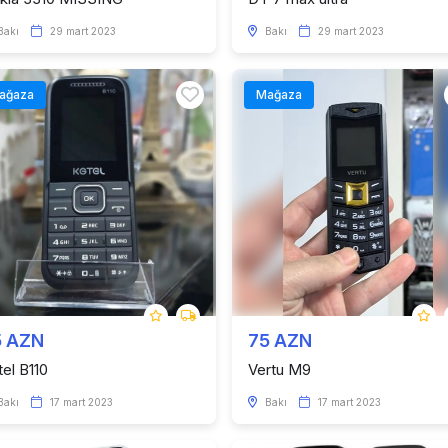
Bakı
29 mart 2023
Bakı
29 mart 2023
ağaza
Mağaza
5 AZN
75 AZN
tel B110
Vertu M9
Bakı
17 mart 2023
Bakı
17 mart 2023