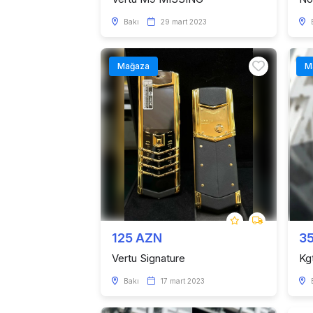
Bakı
29 mart 2023
Mağaza
M
125 AZN
3
Vertu Signature
Kg
Bakı
17 mart 2023