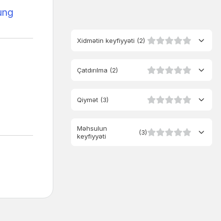
ung
Xidmətin keyfiyyəti
(2)
Çatdırılma
(2)
Qiymət
(3)
Məhsulun
(3)
keyfiyyəti