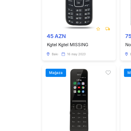
45 AZN
7
Kgtel Kgtel MISSING
No
Bakı
16 may 2023
Mağaza
M