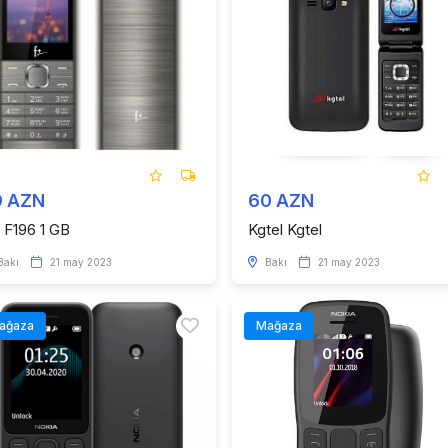
9 AZN
60 AZN
y F196 1 GB
Kgtel Kgtel
Bakı
21 may 2023
Bakı
21 may 2023
ağaza
Mağaza