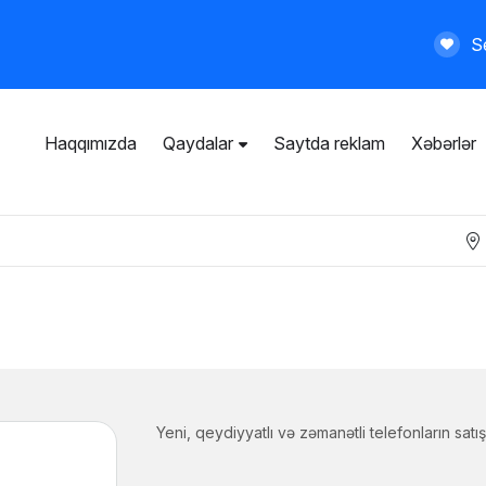
Se
Haqqımızda
Qaydalar
Saytda reklam
Xəbərlər
İstifadəçi razılaşması
Ümumi qaydalar
Məxfilik siyasəti
Ödənişli xidmətlər
Yeni, qeydiyyatlı və zəmanətli telefonların satış