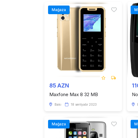
Mağaza
M
85 AZN
11
Maxfone Max 8 32 MB
No
Bakı
18 sentyabr 2023
Mağaza
M