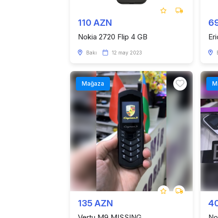
110 AZN
6
Nokia 2720 Flip 4 GB
Er
Bakı
12 may 2023
Mağaza
M
135 AZN
4
Vertu M9 MISSING
No