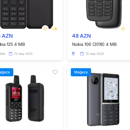
5 AZN
48 AZN
kia 125 4 MB
Nokia 106 (2018) 4 MB
Bakı
12 may 2023
12 may 2023
ağaza
Mağaza