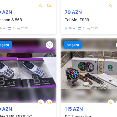
9 AZN
79 AZN
icsson S 868
Tel.Me. T939
Bakı
1 may 2023
Bakı
1 may 2023
ağaza
Mağaza
0 AZN
115 AZN
kia 3310 MISSING
DT 7 max ultra