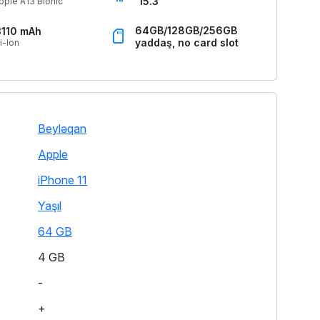
15.3
pple A13 Bionic
64GB/128GB/256GB
3110 mAh
yaddaş, no card slot
i-Ion
Beyləqan
Apple
iPhone 11
Yaşıl
64 GB
4 GB
-
+