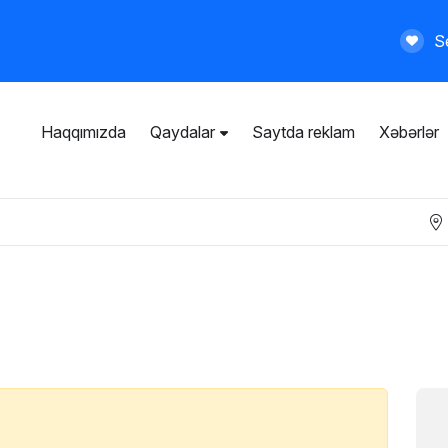
Se
Haqqımızda
Qaydalar
Saytda reklam
Xəbərlər
İstifadəçi razılaşması
Ümumi qaydalar
Məxfilik siyasəti
Ödənişli xidmətlər