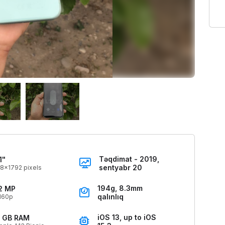
Təqdimat - 2019,
1"
sentyabr 20
8x1792 pixels
194g, 8.3mm
2 MP
qalınlıq
160p
iOS 13, up to iOS
 GB RAM