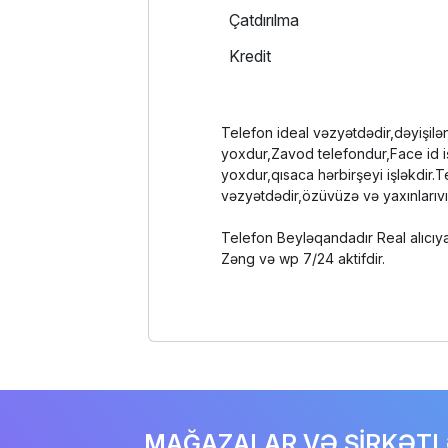
Çatdırılma
Kredit
Telefon ideal vəzyətdədir,dəyişilən
yoxdur,Zavod telefondur,Face id i
yoxdur,qısaca hərbirşeyi işləkdir.T
vəzyətdədir,özüvüzə və yaxınlarıvı
Telefon Beyləqandadır Real alıcı
Zəng və wp 7/24 aktifdir.
MAĞAZALAR VƏ ŞİRKƏT