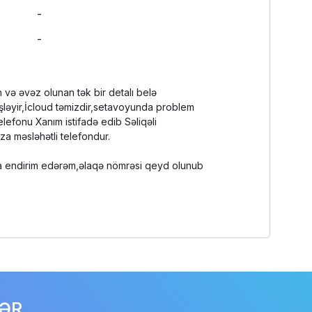
-
-
 və əvəz olunan tək bir detalı belə
şləyir,İcloud təmizdir,setavoyunda problem
elefonu Xanım istifadə edib Səliqəli
za məsləhətli telefondur.
ya endirim edərəm,əlaqə nömrəsi qeyd olunub
LƏR