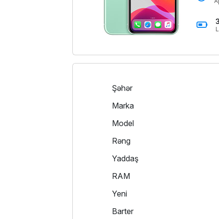
A
L
Şəhər
Marka
Model
Rəng
Yaddaş
RAM
Yeni
Barter