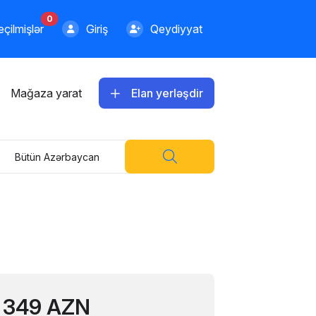
0
çilmişlər
Giriş
Qeydiyyat
Mağaza yarat
Elan yerləşdir
Bütün Azərbaycan
349 AZN
300.00 AZN