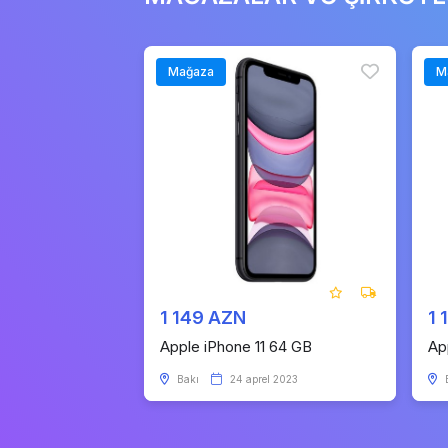
Mağaza
M
1 149 AZN
1 
Apple iPhone 11 64 GB
Ap
Bakı
24 aprel 2023