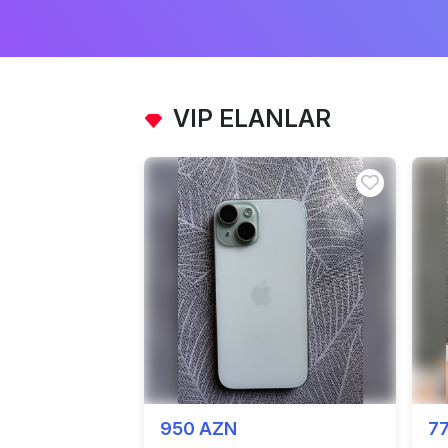
VIP ELANLAR
950 AZN
7