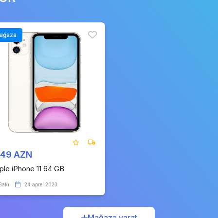
ağaza
149 AZN
ple iPhone 11 64 GB
Bakı
24 aprel 2023
Mağaza yarat