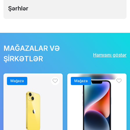
Şərhlər
MAĞAZALAR VƏ
Hamısını göstər
ŞİRKƏTLƏR
Mağaza
Mağaza