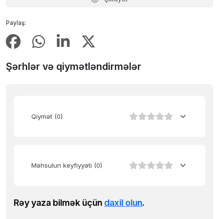
Paylaş:
Şərhlər və qiymətləndirmələr
Qiymət
(0)
Məhsulun keyfiyyəti
(0)
Rəy yaza bilmək üçün
daxil olun
.