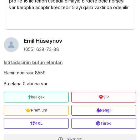
pro ile 16 ile telfon usdada olmayib birdefe bele herşeyi
var karopka adaptır kreditedir 5 ayı qalıb vaxtında ödenilir
Emil Hüseynov
(055) 638-73-88
İstifadəçinin bütün elanları
Elanın nömrəsi: 8559
Bu elana 0 abunə var
İrəli çək
VIP
Premium
Rəngli
4XL
Turbo
Şikayət