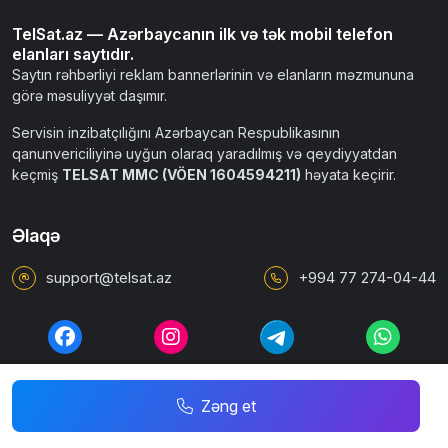
Zəng et