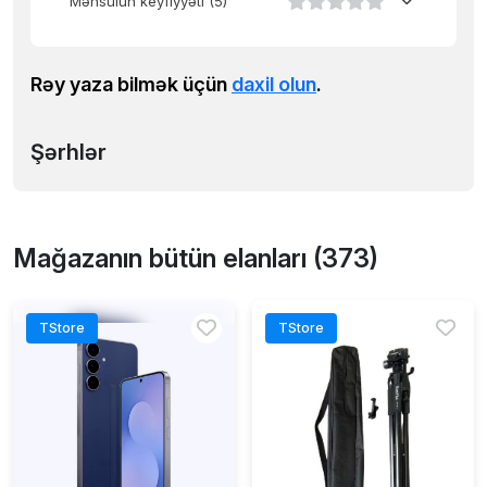
Məhsulun keyfiyyəti
(5)
Rəy yaza bilmək üçün
daxil olun
.
Şərhlər
Mağazanın bütün elanları (373)
TStore
TStore