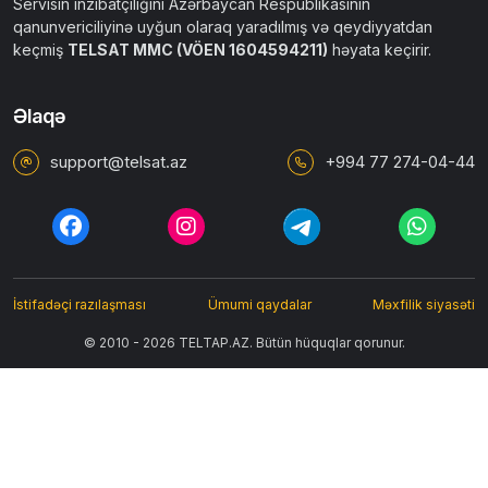
Servisin inzibatçılığını Azərbaycan Respublikasının
qanunvericiliyinə uyğun olaraq yaradılmış və qeydiyyatdan
keçmiş
TELSAT MMC (VÖEN 1604594211)
həyata keçirir.
Əlaqə
support@telsat.az
+994 77 274-04-44
İstifadəçi razılaşması
Ümumi qaydalar
Məxfilik siyasəti
© 2010 - 2026 TELTAP.AZ. Bütün hüquqlar qorunur.