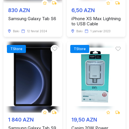
830 AZN
6,50 AZN
Samsung Galaxy Tab S6
iPhone XS Max Lightning
to USB Cable
Bakı
12 fevral 2024
Bakı
1 yanvar 2023
TStore
TStore
1 840 AZN
19,50 AZN
Samsung Galaxy Tab S9
Casim 20W Power