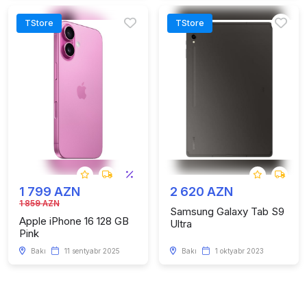
TStore
TStore
1 799 AZN
2 620 AZN
1 859 AZN
Samsung Galaxy Tab S9
Apple iPhone 16 128 GB
Ultra
Pink
Bakı
11 sentyabr 2025
Bakı
1 oktyabr 2023