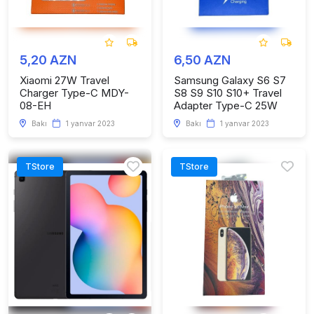
5,20 AZN
6,50 AZN
Xiaomi 27W Travel
Samsung Galaxy S6 S7
Charger Type-C MDY-
S8 S9 S10 S10+ Travel
08-EH
Adapter Type-C 25W
Bakı
1 yanvar 2023
Bakı
1 yanvar 2023
TStore
TStore