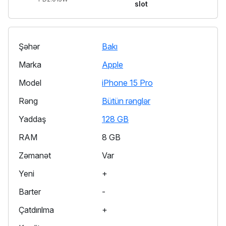
slot
Şəhər
Bakı
Marka
Apple
Model
iPhone 15 Pro
Rəng
Bütün rənglər
Yaddaş
128 GB
RAM
8 GB
Zəmanət
Var
Yeni
+
Barter
-
Çatdırılma
+