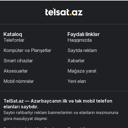
Kataloq
Faydalı linklər
Telefonlar
Haqqımızda
Kompüter və Planşetlər
Saytda reklam
Smart cihazlar
Xəbərlər
Aksesuarlar
Mağaza yarat
Mobil nömrələr
Yeni elan
TelSat.az — Azərbaycanın ilk və tək mobil telefon
elanları saytıdır.
Saytın rəhbərliyi reklam bannerlərinin və elanların məzmununa
görə məsuliyyət daşımır.