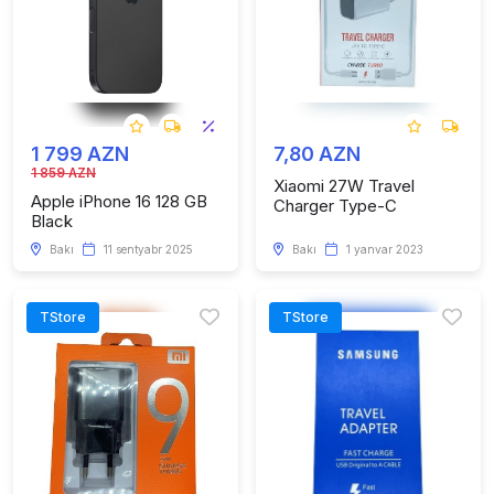
1 799 AZN
7,80 AZN
1 859 AZN
Xiaomi 27W Travel
Apple iPhone 16 128 GB
Charger Type-C
Black
Bakı
11 sentyabr 2025
Bakı
1 yanvar 2023
TStore
TStore