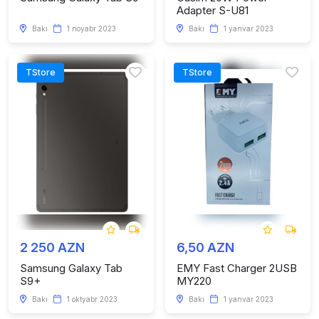
Adapter S-U81
Bakı
1 noyabr 2023
Bakı
1 yanvar 2023
TStore
TStore
2 250 AZN
6,50 AZN
Samsung Galaxy Tab
EMY Fast Charger 2USB
S9+
MY220
Bakı
1 oktyabr 2023
Bakı
1 yanvar 2023