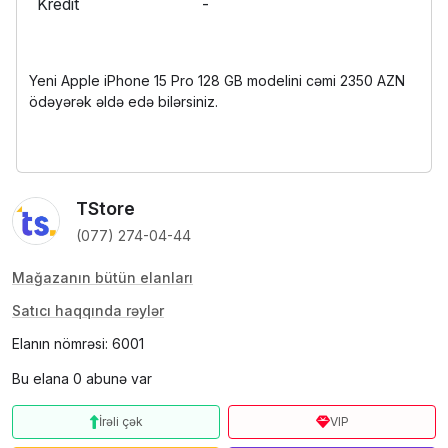
Kredit
-
Yeni Apple iPhone 15 Pro 128 GB modelini cəmi 2350 AZN
ödəyərək əldə edə bilərsiniz.
TStore
(077) 274-04-44
Mağazanın bütün elanları
Satıcı haqqında rəylər
Elanın nömrəsi: 6001
Bu elana 0 abunə var
İrəli çək
VIP