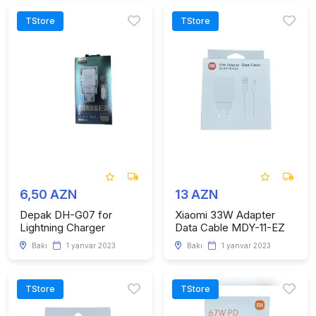
TStore
TStore
6,50 AZN
13 AZN
Depak DH-G07 for
Xiaomi 33W Adapter
Lightning Charger
Data Cable MDY-11-EZ
Bakı
1 yanvar 2023
Bakı
1 yanvar 2023
TStore
TStore