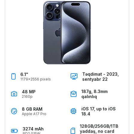
Təqdimat - 2023,
6.1"
sentyabr 22
1179x2556 pixels
187g, 8.3mm
48 MP
qalınlıq
2160p
iOS 17, up to iOS
8 GB RAM
18.4
Apple A17 Pro
128GB/256GB/1TB
3274 mAh
yaddaş, no card
PD2.015W