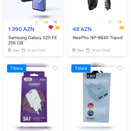
1 390 AZN
48 AZN
Samsung Galaxy S25 FE
NeePho NP-8840 Tripod
256 GB
Bakı
16 iyul 2026
Bakı
18 iyul 2026
TStore
TStore