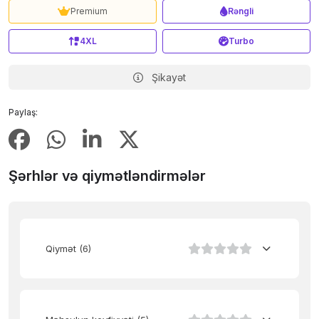
Premium
Rəngli
4XL
Turbo
Şikayət
Paylaş:
Şərhlər və qiymətləndirmələr
Qiymət
(6)