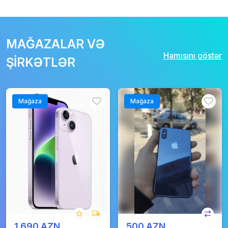
MAĞAZALAR VƏ
Hamısını göstər
ŞİRKƏTLƏR
Mağaza
Mağaza
1 690 AZN
500 AZN