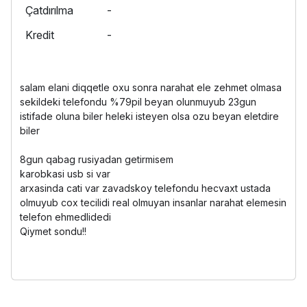
Çatdırılma
-
Kredit
-
salam elani diqqetle oxu sonra narahat ele zehmet olmasa
sekildeki telefondu %79pil beyan olunmuyub 23gun
istifade oluna biler heleki isteyen olsa ozu beyan eletdire
biler
8gun qabag rusiyadan getirmisem
karobkasi usb si var
arxasinda cati var zavadskoy telefondu hecvaxt ustada
olmuyub cox tecilidi real olmuyan insanlar narahat elemesin
telefon ehmedlidedi
Qiymet sondu!!