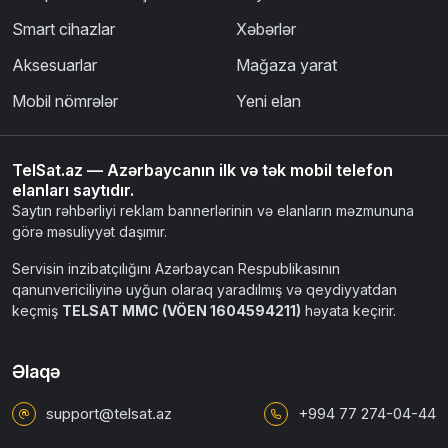
Smart cihazlar
Xəbərlər
Aksesuarlar
Mağaza yarat
Mobil nömrələr
Yeni elan
TelSat.az — Azərbaycanın ilk və tək mobil telefon
elanları saytıdır.
Saytın rəhbərliyi reklam bannerlərinin və elanların məzmununa
görə məsuliyyət daşımır.
Servisin inzibatçılığını Azərbaycan Respublikasının
qanunvericiliyinə uyğun olaraq yaradılmış və qeydiyyatdan
keçmiş
TELSAT MMC (VÖEN 1604594211)
həyata keçirir.
Əlaqə
support@telsat.az
+994 77 274-04-44