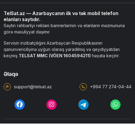
TelSat.az — Azərbaycanın ilk və tək mobil telefon
elanları saytıdır.
Saytın rəhbərliyi reklam bannerlərinin və elanların məzmununa
görə məsuliyyət daşımır.
Servisin inzibatçılığını Azərbaycan Respublikasının
qanunvericiliyinə uyğun olaraq yaradılmış və qeydiyyatdan
keçmiş
TELSAT MMC (VÖEN 1604594211)
həyata keçirir.
Əlaqə
support@telsat.az
+994 77 274-04-44
İstifadəçi razılaşması
Ümumi qaydalar
Məxfilik siyasəti