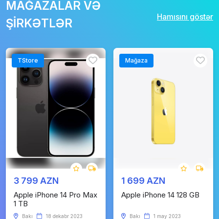
MAĞAZALAR VƏ
Hamısını göstər
ŞİRKƏTLƏR
TStore
Mağaza
3 799 AZN
1 699 AZN
Apple iPhone 14 Pro Max
Apple iPhone 14 128 GB
1 TB
Bakı
18 dekabr 2023
Bakı
1 may 2023