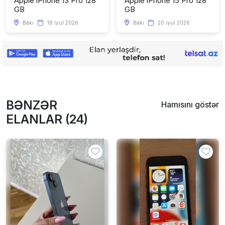
Apple iPhone 13 Pro 128
Apple iPhone 15 Pro 128
GB
GB
Bakı
18 iyul 2026
Bakı
20 iyul 2026
BƏNZƏR
Hamısını göstər
ELANLAR (24)