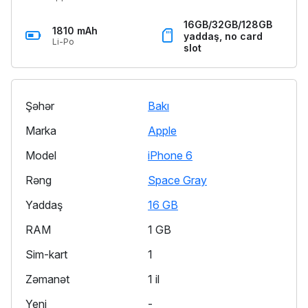
16GB/32GB/128GB
1810 mAh
yaddaş, no card
Li-Po
slot
Şəhər
Bakı
Marka
Apple
Model
iPhone 6
Rəng
Space Gray
Yaddaş
16 GB
RAM
1 GB
Sim-kart
1
Zəmanət
1 il
Yeni
-