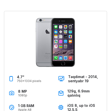
Təqdimat - 2014,
4.7"
sentyabr 19
750x1334 pixels
129g, 6.9mm
8 MP
qalınlıq
1080p
iOS 8, up to iOS
1 GB RAM
12.5.5
Apple A8