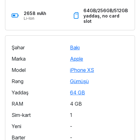
64GB/256GB/512GB
2658 mAh
yaddaş, no card
Li-Ion
slot
Şəhər
Bakı
Marka
Apple
Model
iPhone XS
Rəng
Gümüşü
Yaddaş
64 GB
RAM
4 GB
Sim-kart
1
Yeni
-
Barter
-