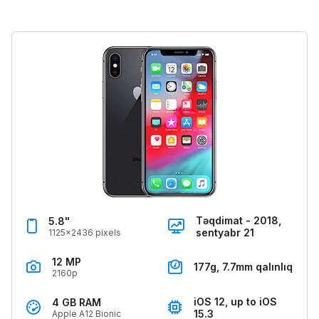
Təqdimat - 2018,
5.8"
sentyabr 21
1125x2436 pixels
12 MP
177g, 7.7mm qalınlıq
2160p
iOS 12, up to iOS
4 GB RAM
15.3
Apple A12 Bionic