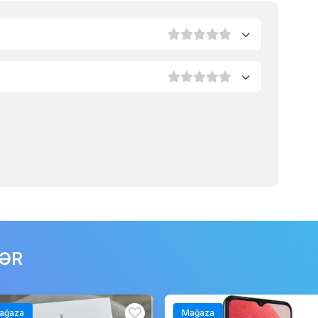
LƏR
ağaza
Mağaza