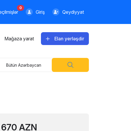
0
çilmişlər
Giriş
Qeydiyyat
Mağaza yarat
Elan yerləşdir
Bütün Azərbaycan
670 AZN