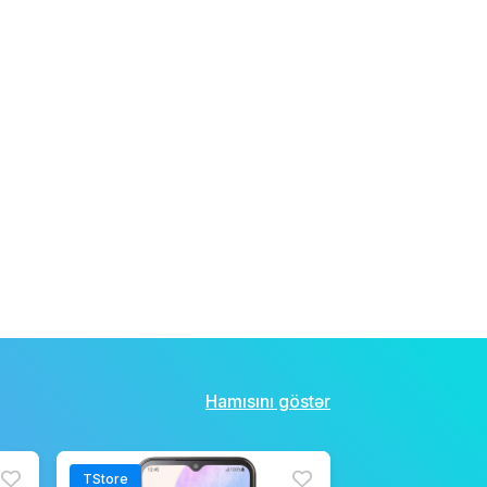
Hamısını göstər
TStore