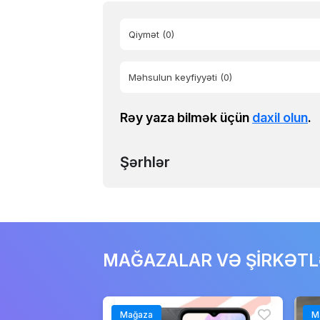
Qiymət
(0)
Məhsulun keyfiyyəti
(0)
Rəy yaza bilmək üçün
daxil olun
.
Şərhlər
MAĞAZALAR VƏ ŞİRKƏT
Mağaza
M