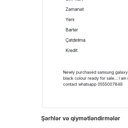
Zəmanət
Yeni
Barter
Çatdırılma
Kredit
Newly purchased samsung galaxy 
black colour ready for sale.... I am
contact whatsapp 0555007849
Şərhlər və qiymətləndirmələr