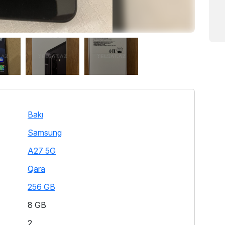
Bakı
Samsung
A27 5G
Qara
256 GB
8 GB
2