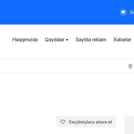
Se
Haqqımızda
Qaydalar
Saytda reklam
Xəbərlər
İstifadəçi razılaşması
Ümumi qaydalar
Məxfilik siyasəti
Ödənişli xidmətlər
Seçilmişlərə əlavə et