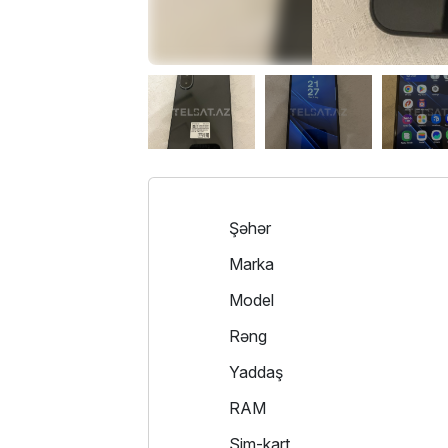
Şəhər
Marka
Model
Rəng
Yaddaş
RAM
Sim-kart