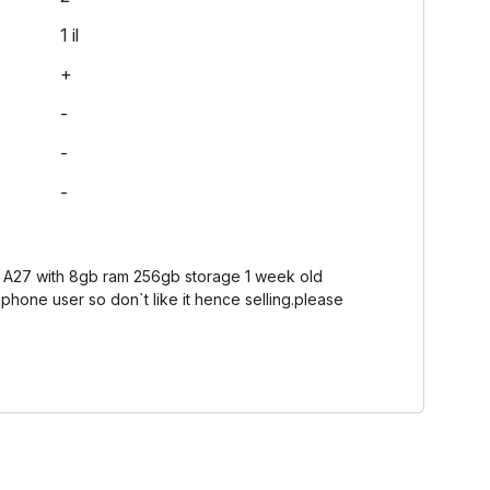
1 il
+
-
-
-
A27 with 8gb ram 256gb storage 1 week old
 iphone user so don`t like it hence selling.please