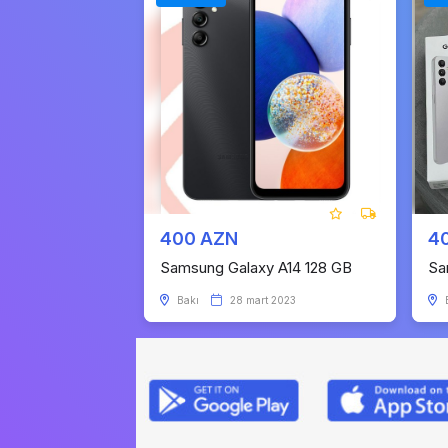
400 AZN
4
Samsung Galaxy A14 128 GB
Sa
Bakı
28 mart 2023