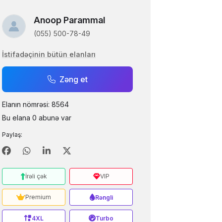
Anoop Parammal
(055) 500-78-49
İstifadəçinin bütün elanları
Zəng et
Elanın nömrəsi: 8564
Bu elana 0 abunə var
Paylaş:
İrəli çək
VIP
Premium
Rəngli
4XL
Turbo