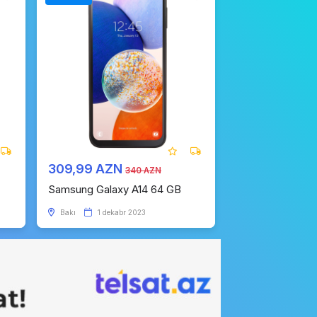
309,99 AZN
340 AZN
Samsung Galaxy A14 64 GB
Bakı
1 dekabr 2023