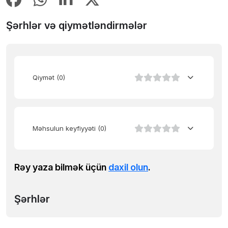
Şərhlər və qiymətləndirmələr
Qiymət
(0)
Məhsulun keyfiyyəti
(0)
Rəy yaza bilmək üçün
daxil olun
.
Şərhlər