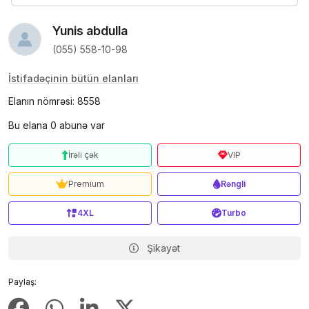
Yunis abdulla
(055) 558-10-98
İstifadəçinin bütün elanları
Elanın nömrəsi: 8558
Bu elana 0 abunə var
İrəli çək
VIP
Premium
Rəngli
4XL
Turbo
Şikayət
Paylaş: