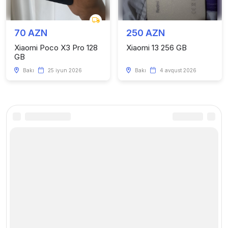
70 AZN
250 AZN
Xiaomi Poco X3 Pro 128
Xiaomi 13 256 GB
GB
Bakı
25 iyun 2026
Bakı
4 avqust 2026
Kataloq
Faydalı linklər
Telefonlar
Haqqımızda
Kompüter və Planşetlər
Saytda reklam
Smart cihazlar
Xəbərlər