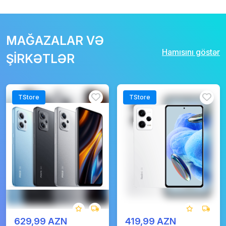
MAĞAZALAR VƏ
Hamısını göstər
ŞİRKƏTLƏR
TStore
TStore
629,99 AZN
419,99 AZN