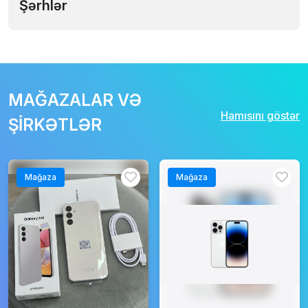
Şərhlər
MAĞAZALAR VƏ
Hamısını göstər
ŞİRKƏTLƏR
Mağaza
Mağaza