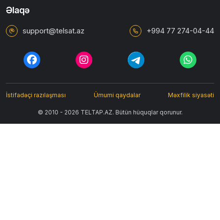
Əlaqə
support@telsat.az
+994 77 274-04-44
İstifadəçi razılaşması
Ümumi qaydalar
Məxfilik siyasəti
© 2010 - 2026 TELTAP.AZ. Bütün hüquqlar qorunur.