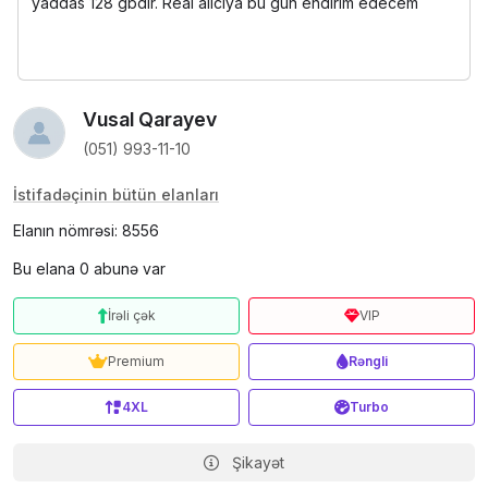
yaddas 128 gbdir. Real aliciya bu gun endirim edecem
Vusal Qarayev
(051) 993-11-10
İstifadəçinin bütün elanları
Elanın nömrəsi: 8556
Bu elana 0 abunə var
İrəli çək
VIP
Premium
Rəngli
4XL
Turbo
Şikayət