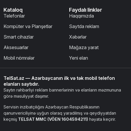
Kataloq
Faydalı linklər
Telefonlar
Haqqımızda
Kompüter və Planşetlər
Saytda reklam
Smart cihazlar
Xəbərlər
Aksesuarlar
Mağaza yarat
Mobil nömrələr
Yeni elan
TelSat.az — Azərbaycanın ilk və tək mobil telefon
elanları saytıdır.
Saytın rəhbərliyi reklam bannerlərinin və elanların məzmununa
görə məsuliyyət daşımır.
Servisin inzibatçılığını Azərbaycan Respublikasının
qanunvericiliyinə uyğun olaraq yaradılmış və qeydiyyatdan
keçmiş
TELSAT MMC (VÖEN 1604594211)
həyata keçirir.