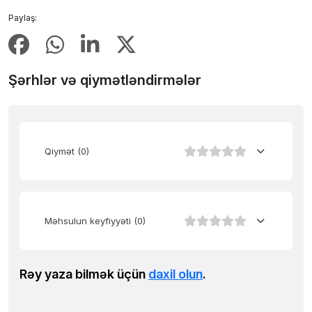
Paylaş:
Şərhlər və qiymətləndirmələr
Qiymət
(0)
Məhsulun keyfiyyəti
(0)
Rəy yaza bilmək üçün
daxil olun
.