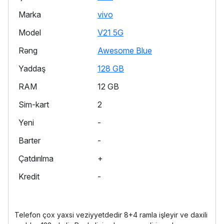
Marka
vivo
Model
V21 5G
Rəng
Awesome Blue
Yaddaş
128 GB
RAM
12 GB
Sim-kart
2
Yeni
-
Barter
-
Çatdırılma
+
Kredit
-
Telefon çox yaxsi veziyyetdedir 8+4 ramla işleyir ve daxili