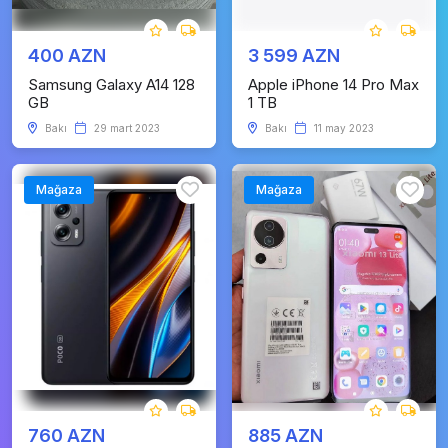
400 AZN
3 599 AZN
Samsung Galaxy A14 128
Apple iPhone 14 Pro Max
GB
1 TB
Bakı
29 mart 2023
Bakı
11 may 2023
Mağaza
Mağaza
760 AZN
885 AZN