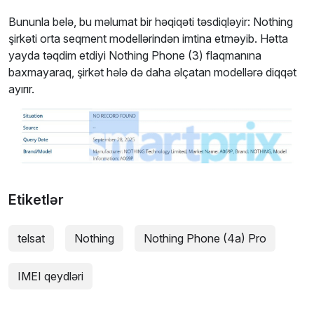
Bununla belə, bu məlumat bir həqiqəti təsdiqləyir: Nothing
şirkəti orta seqment modellərindən imtina etməyib. Hətta
yayda təqdim etdiyi Nothing Phone (3) flaqmanına
baxmayaraq, şirkət hələ də daha əlçatan modellərə diqqət
ayırır.
Etiketlər
telsat
Nothing
Nothing Phone (4a) Pro
IMEI qeydləri