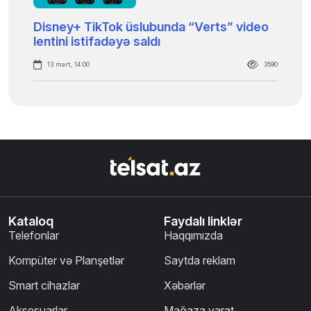
Disney+ TikTok üslubunda “Verts” video
lentini istifadəyə saldı
13 mart, 14:00
3590
Kataloq
Faydalı linklər
Telefonlar
Haqqımızda
Kompüter və Planşetlər
Saytda reklam
Smart cihazlar
Xəbərlər
Aksesuarlar
Mağaza yarat