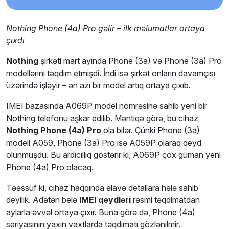
Nothing Phone (4a) Pro gəlir – ilk məlumatlar ortaya
çıxdı
Nothing
şirkəti mart ayında Phone (3a) və Phone (3a) Pro
modellərini təqdim etmişdi. İndi isə şirkət onların davamçısı
üzərində işləyir – ən azı bir model artıq ortaya çıxıb.
IMEI bazasında A069P model nömrəsinə sahib yeni bir
Nothing telefonu aşkar edilib. Məntiqə görə, bu cihaz
Nothing Phone (4a) Pro
ola bilər. Çünki Phone (3a)
modeli A059, Phone (3a) Pro isə A059P olaraq qeyd
olunmuşdu. Bu ardıcıllıq göstərir ki, A069P çox güman yeni
Phone (4a) Pro olacaq.
Təəssüf ki, cihaz haqqında əlavə detallara hələ sahib
deyilik. Adətən belə
IMEI qeydləri
rəsmi təqdimatdan
aylarla əvvəl ortaya çıxır. Buna görə də, Phone (4a)
seriyasının yaxın vaxtlarda təqdimatı gözlənilmir.