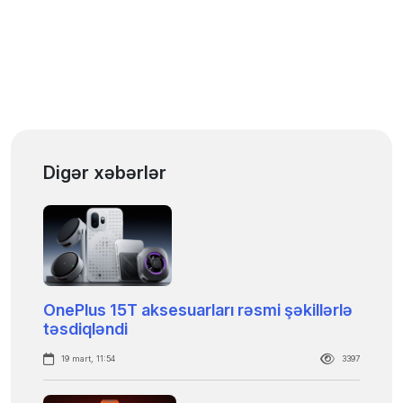
Digər xəbərlər
OnePlus 15T aksesuarları rəsmi şəkillərlə
təsdiqləndi
19 mart, 11:54
3397