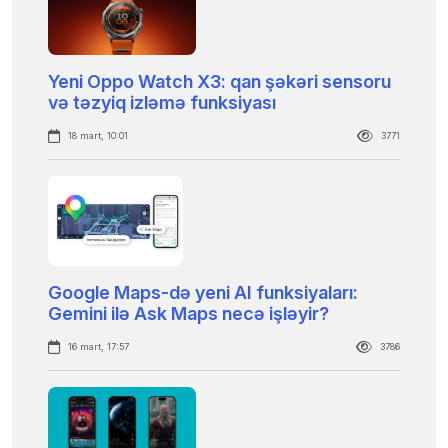
Yeni Oppo Watch X3: qan şəkəri sensoru
və təzyiq izləmə funksiyası
18 mart, 10:01
3771
Google Maps-də yeni AI funksiyaları:
Gemini ilə Ask Maps necə işləyir?
16 mart, 17:57
3786