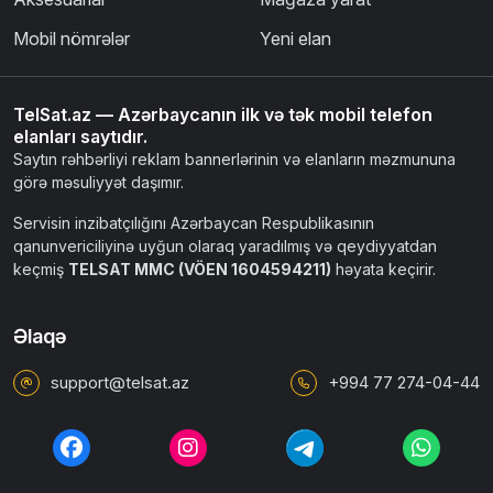
Mobil nömrələr
Yeni elan
TelSat.az — Azərbaycanın ilk və tək mobil telefon
elanları saytıdır.
Saytın rəhbərliyi reklam bannerlərinin və elanların məzmununa
görə məsuliyyət daşımır.
Servisin inzibatçılığını Azərbaycan Respublikasının
qanunvericiliyinə uyğun olaraq yaradılmış və qeydiyyatdan
keçmiş
TELSAT MMC (VÖEN 1604594211)
həyata keçirir.
Əlaqə
support@telsat.az
+994 77 274-04-44