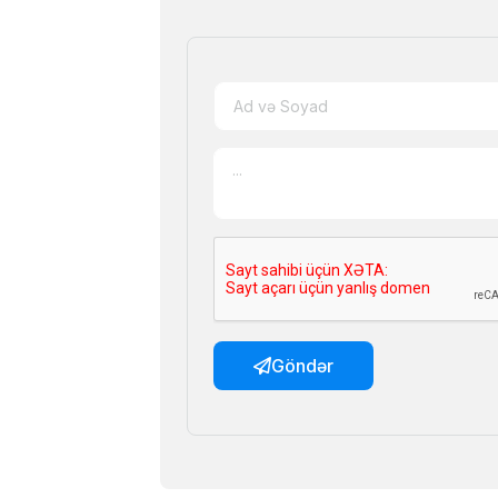
Göndər