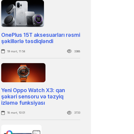
OnePlus 15T aksesuarları rəsmi
şəkillərlə təsdiqləndi
19 mart, 11:54
3368
Yeni Oppo Watch X3: qan
şəkəri sensoru və təzyiq
izləmə funksiyası
18 mart, 10:01
3733