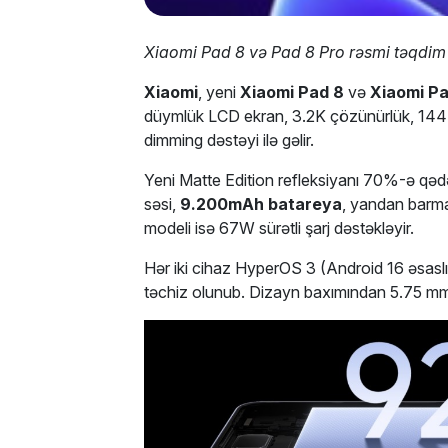
Xiaomi Pad 8 və Pad 8 Pro rəsmi təqdim 
Xiaomi
, yeni
Xiaomi Pad 8
və
Xiaomi Pa
düymlük LCD ekran, 3.2K çözünürlük, 144H
dimming dəstəyi ilə gəlir.
Yeni Matte Edition refleksiyanı 70%-ə qədə
səsi,
9.200mAh batareya
, yandan barma
modeli isə 67W sürətli şarj dəstəkləyir.
Hər iki cihaz HyperOS 3 (Android 16 əsaslı) 
təchiz olunub. Dizayn baxımından 5.75 mm q