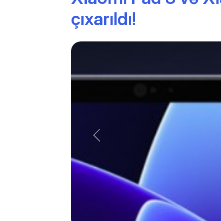
çıxarıldı!