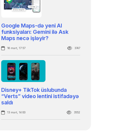
Google Maps-də yeni AI
funksiyaları: Gemini ilə Ask
Maps necə işləyir?
16 mart, 17:57
3747
Disney+ TikTok üslubunda
“Verts” video lentini istifadəyə
saldı
13 mart, 14:00
3552