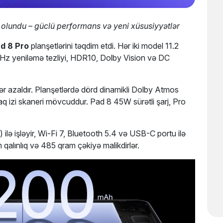
olundu – güclü performans və yeni xüsusiyyətlər
d 8 Pro
planşetlərini təqdim etdi. Hər iki model 11.2
z yeniləmə tezliyi, HDR10, Dolby Vision və DC
r azaldır. Planşetlərdə dörd dinamikli Dolby Atmos
q izi skaneri mövcuddur. Pad 8 45W sürətli şarj, Pro
ilə işləyir, Wi-Fi 7, Bluetooth 5.4 və USB-C portu ilə
alınlıq və 485 qram çəkiyə malikdirlər.