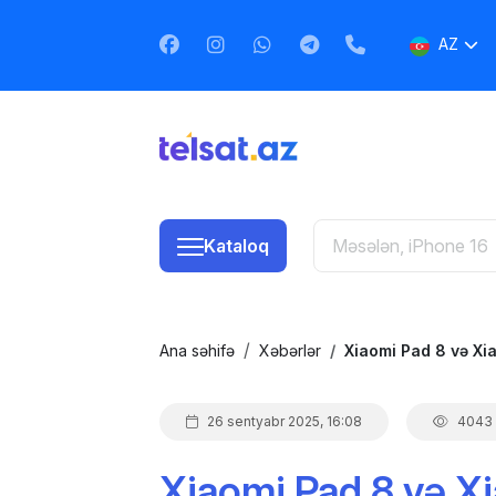
AZ
EN
RU
Kataloq
Ana səhifə
Xəbərlər
Xiaomi Pad 8 və Xia
26 sentyabr 2025, 16:08
4043
Xiaomi Pad 8 və Xi