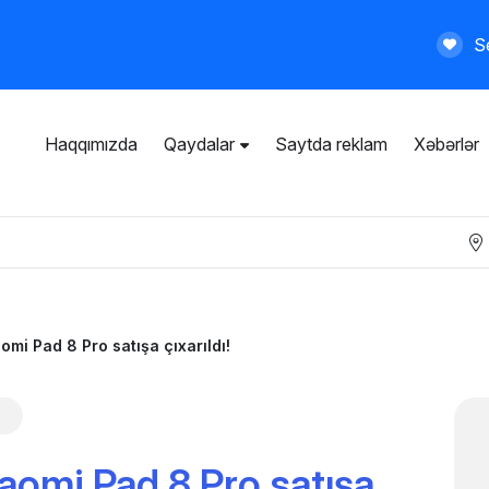
Se
Haqqımızda
Qaydalar
Saytda reklam
Xəbərlər
İstifadəçi razılaşması
Ümumi qaydalar
Məxfilik siyasəti
Ödənişli xidmətlər
omi Pad 8 Pro satışa çıxarıldı!
aomi Pad 8 Pro satışa