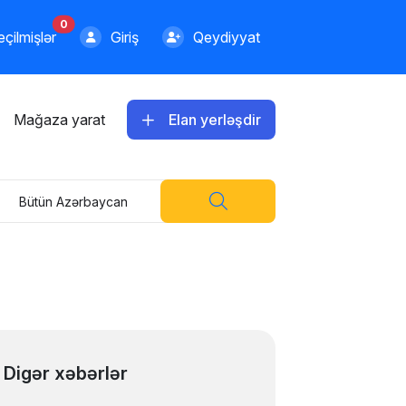
0
çilmişlər
Giriş
Qeydiyyat
Mağaza yarat
Elan yerləşdir
Bütün Azərbaycan
Digər xəbərlər