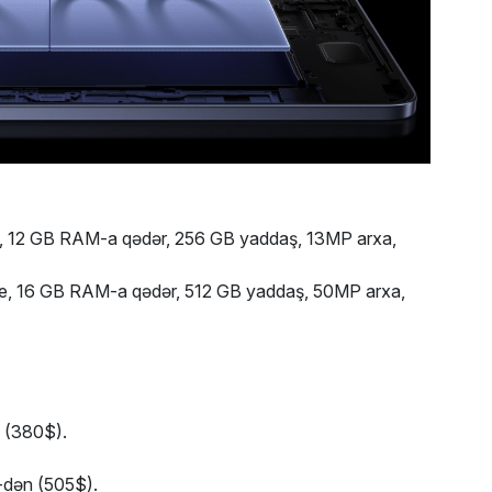
, 12 GB RAM-a qədər, 256 GB yaddaş, 13MP arxa,
te, 16 GB RAM-a qədər, 512 GB yaddaş, 50MP arxa,
 (380$).
-dən (505$).