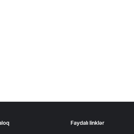
aloq
Faydalı linklər