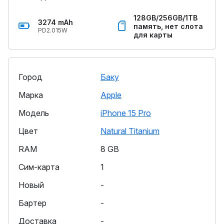
128GB/256GB/1TB
3274 mAh
память, нет слота
PD2.015W
для карты
Город
Баку
Марка
Apple
Модель
iPhone 15 Pro
Цвет
Natural Titanium
RAM
8 GB
Сим-карта
1
Новый
-
Бартер
-
Доставка
-