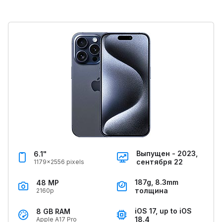
Выпущен - 2023,
6.1"
сентября 22
1179x2556 pixels
187g, 8.3mm
48 MP
толщина
2160p
iOS 17, up to iOS
8 GB RAM
18.4
Apple A17 Pro