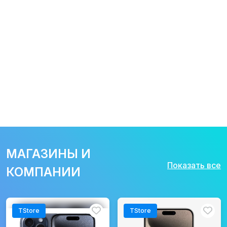
МАГАЗИНЫ И
Показать все
КОМПАНИИ
TStore
TStore