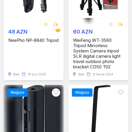
48 AZN
60 AZN
NeePho NP-8840 Tripod
WeiFeng WT-3560
Tripod Mirrorless
System Camera tripod
SLR digital camera light
travel outdoor photo
bracket CD50 T02
Bakı
18 iyul 2026
Bakı
12 fevral 2024
Mağaza
Mağaza