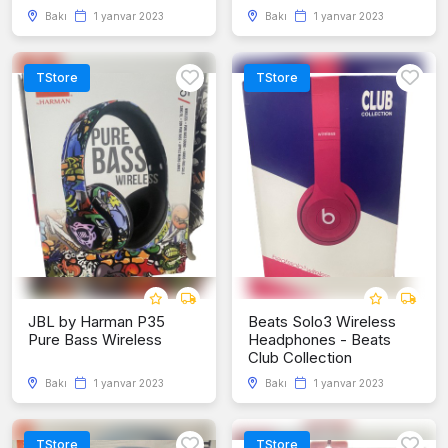
Bakı
1 yanvar 2023
Bakı
1 yanvar 2023
TStore
TStore
JBL by Harman P35
Beats Solo3 Wireless
Pure Bass Wireless
Headphones - Beats
Club Collection
Bakı
1 yanvar 2023
Bakı
1 yanvar 2023
TStore
TStore