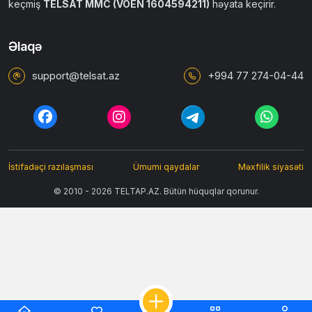
keçmiş
TELSAT MMC (VÖEN 1604594211)
həyata keçirir.
Əlaqə
support@telsat.az
+994 77 274-04-44
İstifadəçi razılaşması
Ümumi qaydalar
Məxfilik siyasəti
© 2010 - 2026 TELTAP.AZ. Bütün hüquqlar qorunur.