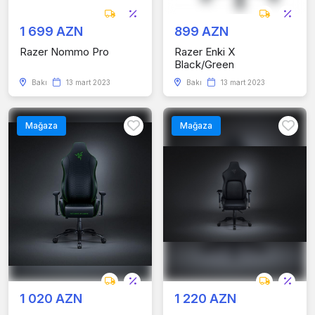
1 699 AZN
899 AZN
Razer Nommo Pro
Razer Enki X
Black/Green
Bakı
13 mart 2023
Bakı
13 mart 2023
Mağaza
Mağaza
1 020 AZN
1 220 AZN