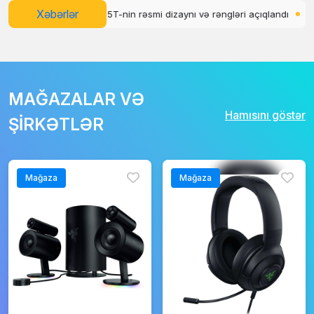
Xəbərlər
-nin rəsmi dizaynı və rəngləri açıqlandı
WhatsApp üçün abunə sistem
MAĞAZALAR VƏ
Hamısını göstər
ŞİRKƏTLƏR
Mağaza
Mağaza