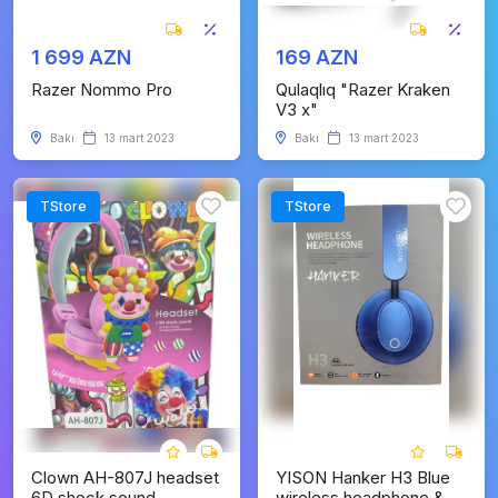
1 699 AZN
169 AZN
Razer Nommo Pro
Qulaqlıq "Razer Kraken
V3 x"
Bakı
13 mart 2023
Bakı
13 mart 2023
TStore
TStore
Clown AH-807J headset
YISON Hanker H3 Blue
6D shock sound
wireless headphone &