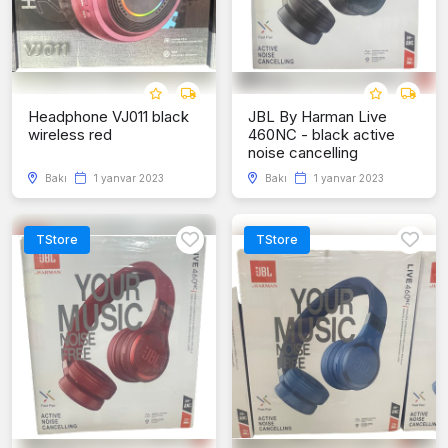
Headphone VJ011 black
JBL By Harman Live
wireless red
460NC - black active
noise cancelling
Bakı
1 yanvar 2023
Bakı
1 yanvar 2023
TStore
TStore