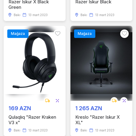
Razer Iskur X Black
Razer Iskur Black
Green
Bakı
13 mart 2023
Bakı
13 mart 2023
Mağaza
Mağaza
169 AZN
1 265 AZN
Qulaqlıq "Razer Kraken
Kreslo "Razer Iskur X
V3 x"
XL"
Bakı
13 mart 2023
Bakı
13 mart 2023