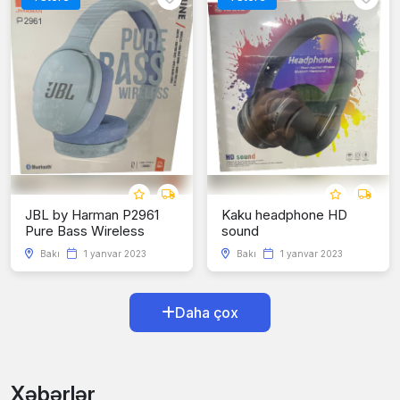
JBL by Harman P2961
Kaku headphone HD
Pure Bass Wireless
sound
Bakı
1 yanvar 2023
Bakı
1 yanvar 2023
Daha çox
Xəbərlər