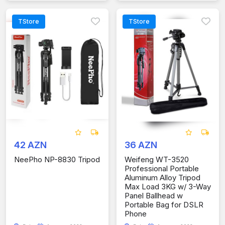
TStore
TStore
42 AZN
36 AZN
NeePho NP-8830 Tripod
Weifeng WT-3520
Professional Portable
Aluminum Alloy Tripod
Max Load 3KG w/ 3-Way
Panel Ballhead w
Portable Bag for DSLR
Phone