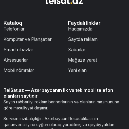
Kataloq
Faydalı linklər
Telefonlar
Haqqımızda
Kompüter və Planşetlər
Saytda reklam
Smart cihazlar
Xəbərlər
Aksesuarlar
Mağaza yarat
Mobil nömrələr
Yeni elan
TelSat.az — Azərbaycanın ilk və tək mobil telefon
elanları saytıdır.
Saytın rəhbərliyi reklam bannerlərinin və elanların məzmununa
görə məsuliyyət daşımır.
Servisin inzibatçılığını Azərbaycan Respublikasının
qanunvericiliyinə uyğun olaraq yaradılmış və qeydiyyatdan