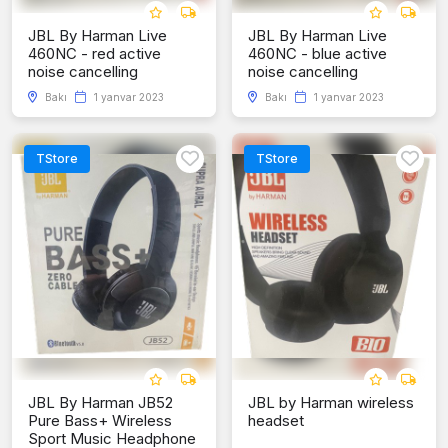
JBL By Harman Live
JBL By Harman Live
460NC - red active
460NC - blue active
noise cancelling
noise cancelling
Bakı
1 yanvar 2023
Bakı
1 yanvar 2023
TStore
TStore
JBL By Harman JB52
JBL by Harman wireless
Pure Bass+ Wireless
headset
Sport Music Headphone