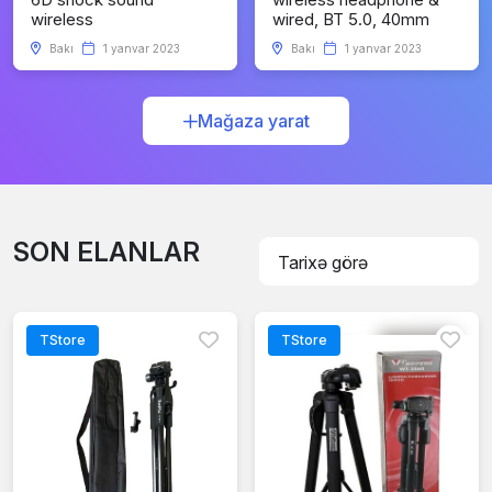
wireless
wired, BT 5.0, 40mm
Bakı
1 yanvar 2023
Bakı
1 yanvar 2023
Mağaza yarat
SON ELANLAR
TStore
TStore