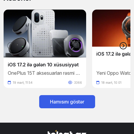
iOS 17.2 ilə gələ
iOS 17.2 ilə gələn 10 xüsusiyyət
OnePlus 15T aksesuarları rəsmi şəkillərlə təsdiqləndi
19 mart, 11:54
3366
18 mart, 10:01
Hamısını göstər