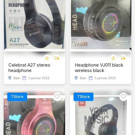
Celebrat A27 stereo
Headphone VJ011 black
headphone
wireless black
Bakı
1 yanvar 2023
Bakı
1 yanvar 2023
TStore
TStore