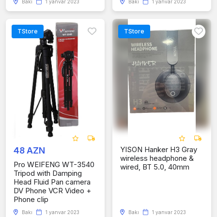
Bakı
1 yanvar 2023
Bakı
1 yanvar 2023
TStore
TStore
YISON Hanker H3 Gray
48 AZN
wireless headphone &
Pro WEIFENG WT-3540
wired, BT 5.0, 40mm
Tripod with Damping
Head Fluid Pan camera
DV Phone VCR Video +
Phone clip
Bakı
1 yanvar 2023
Bakı
1 yanvar 2023