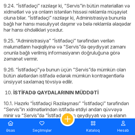
9.24. “İstifadəçi” razılaşır ki, “Servis”in bütün materialları və
xidmətləri və ya onların istənilən hissəsi reklamla müşayiət
oluna bilər. “İstifadəçi” razılaşır ki, Administrasiya bununla
bağlı hər hansı məsuliyyət daşımır və belə reklamla əlaqədar
hər hansı öhdəlikləri yoxdur.
9.25. “Administrasiya” “İstifadəçi” tərəfindən verilən
məlumatların həqiqiliyinə və “Servis”də qeydiyyat zamanı
onunla bağlı verilmiş informasiyanın doğruluğuna görə
zəmanət vermir.
9.26. “İstifadəçi”yə bunun üçün “Servis”də mümkün olan
bütün alətlərdən istifadə edərək mümkün kontragentlərlə
ünsiyyət saxlamaq tövsiyə edilir.
İSTİFADƏ QAYDALARININ MÜDDƏTİ
10.1. Hazırkı “İstifadəçi Razılaşması” “İstifadəçi” tərəfindən
“Servis”in xidmətlərindən istifadə etdiyi andan qüvvəyə
minir və “Servis”də “İstifadəçi”nin qeydiyyatı və ya elanın
yerləşdirilməsi faktından asılı olmayaraq, müddətsiz
qüvvədədir.
Əsas
Seçilmişlər
Kataloq
Hesab