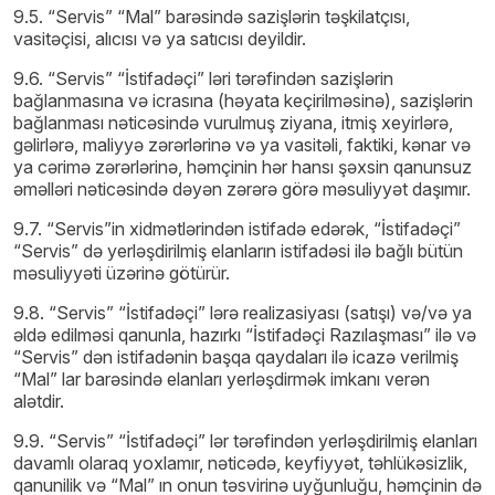
9.5. “Servis” “Mal” barəsində sazişlərin təşkilatçısı,
vasitəçisi, alıcısı və ya satıcısı deyildir.
9.6. “Servis” “İstifadəçi” ləri tərəfindən sazişlərin
bağlanmasına və icrasına (həyata keçirilməsinə), sazişlərin
bağlanması nəticəsində vurulmuş ziyana, itmiş xeyirlərə,
gəlirlərə, maliyyə zərərlərinə və ya vasitəli, faktiki, kənar və
ya cərimə zərərlərinə, həmçinin hər hansı şəxsin qanunsuz
əməlləri nəticəsində dəyən zərərə görə məsuliyyət daşımır.
9.7. “Servis”in xidmətlərindən istifadə edərək, “İstifadəçi”
“Servis” də yerləşdirilmiş elanların istifadəsi ilə bağlı bütün
məsuliyyəti üzərinə götürür.
9.8. “Servis” “İstifadəçi” lərə realizasiyası (satışı) və/və ya
əldə edilməsi qanunla, hazırkı “İstifadəçi Razılaşması” ilə və
“Servis” dən istifadənin başqa qaydaları ilə icazə verilmiş
“Mal” lar barəsində elanları yerləşdirmək imkanı verən
alətdir.
9.9. “Servis” “İstifadəçi” lər tərəfindən yerləşdirilmiş elanları
davamlı olaraq yoxlamır, nəticədə, keyfiyyət, təhlükəsizlik,
qanunilik və “Mal” ın onun təsvirinə uyğunluğu, həmçinin də