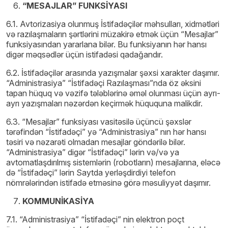
“MESAJLAR” FUNKSİYASI
6.1. Avtorizasiya olunmuş İstifadəçilər məhsulları, xidmətləri
və razılaşmaların şərtlərini müzakirə etmək üçün “Mesajlar”
funksiyasından yararlana bilər. Bu funksiyanın hər hansı
digər məqsədlər üçün istifadəsi qadağandır.
6.2. İstifadəçilər arasında yazışmalar şəxsi xarakter daşımır.
“Administrasiya” “İstifadəçi Razılaşması”nda öz əksini
tapan hüquq və vəzifə tələblərinə əməl olunması üçün ayrı-
ayrı yazışmaları nəzərdən keçirmək hüququna malikdir.
6.3. “Mesajlar” funksiyası vasitəsilə üçüncü şəxslər
tərəfindən “İstifadəçi” yə “Administrasiya” nın hər hansı
təsiri və nəzarəti olmadan mesajlar göndərilə bilər.
“Administrasiya” digər “İstifadəçi” lərin və/və ya
avtomatlaşdırılmış sistemlərin (robotların) mesajlarına, eləcə
də “İstifadəçi” lərin Saytda yerləşdirdiyi telefon
nömrələrindən istifadə etməsinə görə məsuliyyət daşımır.
KOMMUNİKASİYA
7.1. “Administrasiya” “İstifadəçi” nin elektron poçt