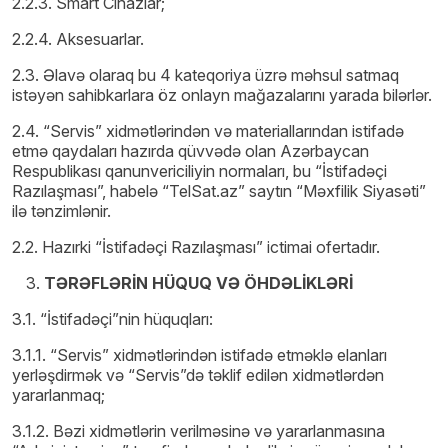
2.2.3. Smart Cihazlar;
2.2.4. Aksesuarlar.
2.3. Əlavə olaraq bu 4 kateqoriya üzrə məhsul satmaq
istəyən sahibkarlara öz onlayn mağazalarını yarada bilərlər.
2.4. “Servis” xidmətlərindən və materiallarından istifadə
etmə qaydaları hazırda qüvvədə olan Azərbaycan
Respublikası qanunvericiliyin normaları, bu “İstifadəçi
Razılaşması”, habelə “TelSat.az” saytın “Məxfilik Siyasəti”
ilə tənzimlənir.
2.2. Hazırki “İstifadəçi Razılaşması” ictimai ofertadır.
TƏRƏFLƏRİN HÜQUQ VƏ ÖHDƏLİKLƏRİ
3.1. “İstifadəçi”nin hüquqları:
3.1.1. “Servis” xidmətlərindən istifadə etməklə elanları
yerləşdirmək və “Servis”də təklif edilən xidmətlərdən
yararlanmaq;
3.1.2. Bəzi xidmətlərin verilməsinə və yararlanmasına