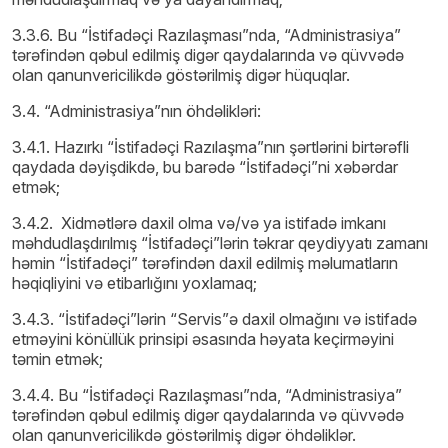
3.3.6. Bu “İstifadəçi Razılaşması”nda, “Administrasiya”
tərəfindən qəbul edilmiş digər qaydalarında və qüvvədə
olan qanunvericilikdə göstərilmiş digər hüquqlar.
3.4. “Administrasiya”nın öhdəlikləri:
3.4.1. Hazırkı “İstifadəçi Razılaşma”nın şərtlərini birtərəfli
qaydada dəyişdikdə, bu barədə “İstifadəçi”ni xəbərdar
etmək;
3.4.2. Xidmətlərə daxil olma və/və ya istifadə imkanı
məhdudlaşdırılmış “İstifadəçi”lərin təkrar qeydiyyatı zamanı
həmin “İstifadəçi” tərəfindən daxil edilmiş məlumatların
həqiqliyini və etibarlığını yoxlamaq;
3.4.3. “İstifadəçi”lərin “Servis”ə daxil olmağını və istifadə
etməyini könüllük prinsipi əsasında həyata keçirməyini
təmin etmək;
3.4.4. Bu “İstifadəçi Razılaşması”nda, “Administrasiya”
tərəfindən qəbul edilmiş digər qaydalarında və qüvvədə
olan qanunvericilikdə göstərilmiş digər öhdəliklər.