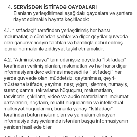
SERVİSDƏN İSTİFADƏ QAYDALARI
Elanların yerləşdirilməsi aşağıdakı qaydalara və şərtlərə
riayət edilməklə həyata keçiriləcək:
4.1. “İstifadəçi” tərəfindən yerləşdirilmiş hər hansı
məlumatlar, o cümlədən şərhlər və digər qeydlər qüvvədə
olan qanunvericiliyin tələbləri və hamlılıqla qəbul edilmiş
ictimai normalar ilə ziddiyyət təşkil etməməlidir.
4.2. “Administrasiya” tam ödənişsiz qaydada “İstifadəçi”
tərəfindən verilmiş elanları, məlumatları və hər hansı digər
informasiyanı dərc edilməsi məqsədi ilə “İstifadəçi” hər
yerdə qüvvədə olan, müddətsiz, qaytarılması, qeyri-
müstəsna istifadə, yayılma, nəşr, yığım, işlənmə, nümayiş,
surət çıxarma, təkrarlama hüququnu, məlumatların,
təsvirlərin, şəkillərin, video və audio materialların, məlumat
bazalarının, nəşrlərin, müəllif hüquqlarının və intellektual
mülkiyyət hüquqlarının, bununla yanaşı “İstifadəçi”
tərəfindən bütün məlum olan və ya məlum olmayan
informasiya daşıyıcılarında istənilən başqa informasiyanın
yenidən hasil edə bilər.