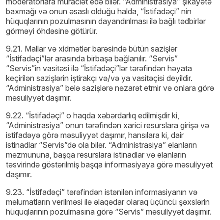
moderatorlara müraciət edə bilər. “Administrasiya” şikayətə
baxmağı və onun əsaslı olduğu halda, “İstifadəçi” nin
hüquqlarının pozulmasının dayandırılması ilə bağlı tədbirlər
görməyi öhdəsinə götürür.
9.21. Mallar və xidmətlər barəsində bütün sazişlər
“İstifadəçi”lər arasında birbaşa bağlanılır. “Servis”
“Servis”in vasitəsi ilə “İstifadəçi”lər tərəfindən həyata
keçirilən sazişlərin iştirakçı və/və ya vasitəçisi deyildir.
“Administrasiya” belə sazişlərə nəzarət etmir və onlara görə
məsuliyyət daşımır.
9.22. “İstifadəçi” o haqda xəbərdarlıq edilmişdir ki,
“Administrasiya” onun tərəfindən xarici resurslara girişə və
istifadəyə görə məsuliyyət daşımır, hansılara ki, dair
istinadlar “Servis”də ola bilər. “Administrasiya” elanların
məzmununa, başqa resurslara istinadlar və elanların
təsvirində göstərilmiş başqa informasiyaya görə məsuliyyət
daşımır.
9.23. “İstifadəçi” tərəfindən istənilən informasiyanın və
məlumatların verilməsi ilə əlaqədar olaraq üçüncü şəxslərin
hüquqlarının pozulmasına görə “Servis” məsuliyyət daşımır.