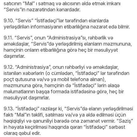
satıcının “Mal” ı satmaq və alıcısının əldə etmək imkanı
“Servis”in nəzarətindən kənardadır.
9.10. “Servis” “İstifadəçi”lər tərəfindən elanlarda
yerləşdirilən informasiyanın etibarlılığına nəzarət edə bilmir.
9.11. “Servis”, onun “Administrasiya”sı, rəhbərlik və
əməkdaşlar, “Servis”də yerləşdirilmiş elanların məzmununa,
həmçinin onların etibarlılığına görə heç bir məsuliyyət
daşımırlar.
9.12. “Administrasiya”, onun rəhbərliyi və əməkdaşlar,
istənilən xəbərlərin (o cümlədən, “İstifadəçi” lər tərəfindən
poçt qutusuna və/və ya mobil telefona alınan),
məzmununa görə, həmçinin də “İstifadəçi” lərin əlaqə
məlumatlarının başqa formada istifadəsinə görə, heç bir
məsuliyyət daşımırlar.
9.13. “İstifadəçi” razılaşır ki, “Servis”də elanın yerləşdirilməsi
faktı “Mal”ın təklifi, satılması və/və ya əldə edilməsi üçün
həqiqiqliyi və qanuniliyi barədə ona zəmanət vermir. “Saziş”
in həyata keçirilməsi haqqında qərarı “İstifadəçi” sərbəst
olaraq qəbul edir.