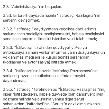
3.3. “Administrasiya”nın hüquqları:
3.3.1. Birtərəfli qaydada hazırkı “İstifadəçi Razılaşma”nın
şərtlərini dəyişdirmək;
3.3.2. “İstifadəçi” qeydiyyatdan keçdikdə daxil edilmiş
məlumatların həqiqliyini təsdiqlanməsini, habelə təsdiqləyici
sənədlərin təqdim edilməsini istənilən vaxt tələb etmək;
3.3.3. “İstifadəçi” tərəfindən qeydiyyat və/və ya
avtorizasiya zamanı verilən informasiyanın düzgünlüyünün
yoxlanılması məqsədi ilə xüsusi texniki qərarlardan
(kodlaşma və avtorizasiya) istifadə etmək;
3.3.4. “İstifadəçi”nin hazırkı “İstifadəçi Razılaşması”nın
şərtlərini pozan xidmətlərindən istifadə etməyini
dayandırmaq;
3.3.5. “İstifadəçi” tərəfindən bu “İstifadəçi Razılaşması”nın,
digər “İstifadəçilərin, habelə qüvvədə olan qanunvericiliyin
pozması halında və bununla yanaşı digər zəruri
səbəblərdən “İstifadəçi”nin “Servis”ə daxil olma imkanını
məhdudlaşdırmaq və ya dayandırmaq;