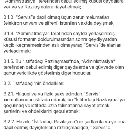
“Administrasiya” tərəfindən qəbul edilmiş xüsusi qaydalara
və/ və ya Razılaşmalara riayət etmək;
3.1.3. “Servis”ə daxil olmaq üçün zəruri məlumatları
(elektron ünvanı və şifrəni) istənilən vaxtda dəyişmək;
3.1.4. “Administrasiya” tərəfindən saytda yerləşdirilmiş
xüsusi formanın doldurulmasından sonra qeydiyyatdan
keçib-keçməməsindən asılı olmayaraq “Servis”də elanları
yerləşdirmək;
3.1.5. Bu “İstifadəçi Razılaşması”nda, “Administrasiya”
tərəfindən qəbul edilmiş digər qaydalarda və qüvvədə olan
qanunvericilikdə göstərilmiş digər hüquqlar.
3.2. “İstifadəçi”nin öhdəlikləri:
3.2.1. Hüquqi və ya fiziki şəxs adından “Servis”
xidmətlərindən istifadə edərək, bu “İstifadəçi Razılaşma”ya
qoşulmaq və istifadə üzrə təlimatlarına riayət etmək
şərtlərini və öhdəliklərini qəbul etmək;
3.2.2. Hazırkı “İstifadəçi Razılaşma”nın şərtləri ilə və ya ona
daxil edilmiş dəyişikliklərlə razılaşmadıqda, “Servis”ə