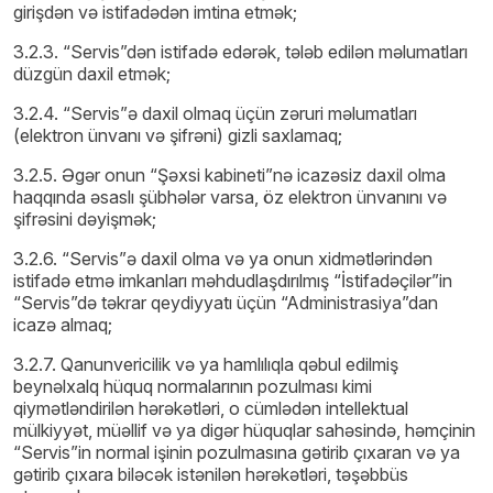
girişdən və istifadədən imtina etmək;
3.2.3. “Servis”dən istifadə edərək, tələb edilən məlumatları
düzgün daxil etmək;
3.2.4. “Servis”ə daxil olmaq üçün zəruri məlumatları
(elektron ünvanı və şifrəni) gizli saxlamaq;
3.2.5. Əgər onun “Şəxsi kabineti”nə icazəsiz daxil olma
haqqında əsaslı şübhələr varsa, öz elektron ünvanını və
şifrəsini dəyişmək;
3.2.6. “Servis”ə daxil olma və ya onun xidmətlərindən
istifadə etmə imkanları məhdudlaşdırılmış “İstifadəçilər”in
“Servis”də təkrar qeydiyyatı üçün “Administrasiya”dan
icazə almaq;
3.2.7. Qanunvericilik və ya hamlılıqla qəbul edilmiş
beynəlxalq hüquq normalarının pozulması kimi
qiymətləndirilən hərəkətləri, o cümlədən intellektual
mülkiyyət, müəllif və ya digər hüquqlar sahəsində, həmçinin
“Servis”in normal işinin pozulmasına gətirib çıxaran və ya
gətirib çıxara biləcək istənilən hərəkətləri, təşəbbüs