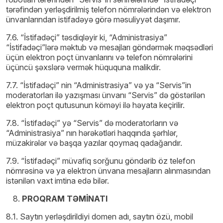
tərəfindən yerləşdirilmiş telefon nömrələrindən və elektron
ünvanlarından istifadəyə görə məsuliyyət daşımır.
7.6. “İstifadəçi” təsdiqləyir ki, “Administrasiya”
“İstifadəçi”lərə məktub və mesajları göndərmək məqsədləri
üçün elektron poçt ünvanlarını və telefon nömrələrini
üçüncü şəxslərə vermək hüququna malikdir.
7.7. “İstifadəçi” nin “Administrasiya” və ya “Servis”in
moderatorları ilə yazışması ünvanı “Servis” də göstərilən
elektron poçt qutusunun köməyi ilə həyata keçirilir.
7.8. “İstifadəçi” yə “Servis” də moderatorların və
“Administrasiya” nın hərəkətləri haqqında şərhlər,
müzakirələr və başqa yazılar qoymaq qadağandır.
7.9. “İstifadəçi” müvafiq sorğunu göndərib öz telefon
nömrəsinə və ya elektron ünvana mesajların alınmasından
istənilən vaxt imtina edə bilər.
PROQRAM TƏMİNATI
8.1. Saytın yerləşdirildiyi domen adı, saytın özü, mobil