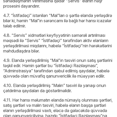
sənədləşmənin verilməsinə qədər “Servis” elanın nəşr
prosesini dayandırır.
4.7. “İstifadəçi” istənilən “Mal”ları o şərtlə elanda yerləşdirə
bilər ki, həmin “Mal”ın sərəncamı ilə bağlı hər hansı icazələr
tələb edilmir.
4.8. “Servis” xidmətləri keyfiyyətinin səmərəli artırılması
məqsədi ilə “Servis” “İstifadəçi” tərəfindən aktiv elanların
yerləşdirilməsi miqdarını, habelə “İstifadəçi”nin hərəkətlərini
məhdudlaşdıra bilər.
4.9. Elanda yerləşdirilmiş “Mal”ın təsviri onun satış şərtlərini
təşkil edir. Həmin şərtlər bu “İstifadəçi Razılaşması”,
“Adminstrasiya” tərəfindən qəbul edilmiş qaydalar, habelə
qüvvədə olan müvafiq qanunvericilik ilə müəyyən edilir.
4.10. Elanda yerləşdirilmiş “Malın” təsviri ilə yanaşı onun
çatdırılma qaydaları da göstərilməlidir.
4.11. Hər hansı məlumatın elanda nümayiş olunması şərtləri,
satış şərtləri və malın təsviri, habelə elanın başqa şərtləri
elanın yerləşdirilməsi vaxtı, eləcə də gələcəkdə qüvvədə
olan qanunvericiliyinə, hazırkı “İstifadəçi Razılaşması”na