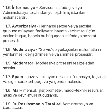
1.1.6.
İnformasiya
– Servisdə İstifadəçi və ya
Administrasiya tərəfindən yerləşdirilmiş istənilən
məlumatlardır.
1.1.7.
Avtorizasiya-
Hər hansı şəxsə və ya şəxs­lər
qrupuna müəyyən fəaliyyətin həyata keçirilməsi üçün
verilən hüquq, habelə bu hüquqdan istifadəyə nəzarət
prosesidir
1.1.8.
Moderasiya-
“Servis”də yerləşdirilən məlumatların
yenilənməsi, dəyişdirilməsi və ya silinməsi prosesidir.
1.1.9.
Moderator
- Modeasiya prosesini realizə edən
şəxslər.
1.1.7.
Spam
–icazə verilməyən reklam, informasiya, təşviqat
və digər xarakterli poçt və ya göndərmələrdir.
1.1.8.
Mal
– məhsul, işlər, xidmətlər, maddi-texniki resurslar,
mülki və qeyri-mülki hüquqlardır.
1.1.9. Bu
Razılaşmanın Tərəfləri
Administrasiya və
İstifadəçidir.