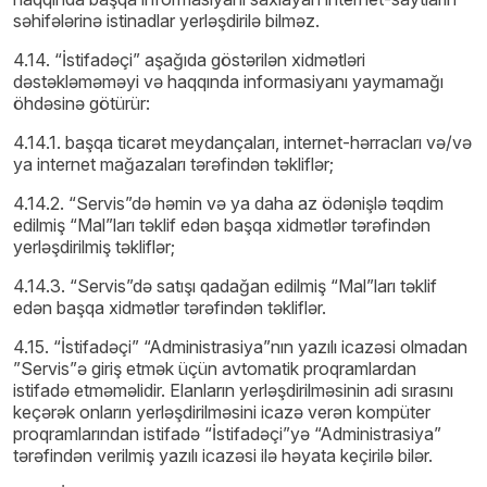
səhifələrinə istinadlar yerləşdirilə bilməz.
4.14. “İstifadəçi” aşağıda göstərilən xidmətləri
dəstəkləməməyi və haqqında informasiyanı yaymamağı
öhdəsinə götürür:
4.14.1. başqa ticarət meydançaları, internet-hərracları və/və
ya internet mağazaları tərəfindən təkliflər;
4.14.2. “Servis”də həmin və ya daha az ödənişlə təqdim
edilmiş “Mal”ları təklif edən başqa xidmətlər tərəfindən
yerləşdirilmiş təkliflər;
4.14.3. “Servis”də satışı qadağan edilmiş “Mal”ları təklif
edən başqa xidmətlər tərəfindən təkliflər.
4.15. “İstifadəçi” “Administrasiya”nın yazılı icazəsi olmadan
”Servis”ə giriş etmək üçün avtomatik proqramlardan
istifadə etməməlidir. Elanların yerləşdirilməsinin adi sırasını
keçərək onların yerləşdirilməsini icazə verən kompüter
proqramlarından istifadə “İstifadəçi”yə “Administrasiya”
tərəfindən verilmiş yazılı icazəsi ilə həyata keçirilə bilər.