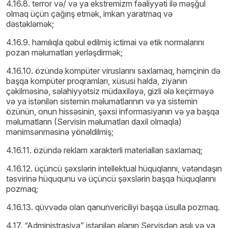
4.16.8. terror və/ və ya ekstremizm fəaliyyəti ilə məşğul
olmaq üçün çağırış etmək, imkan yaratmaq və
dəstəkləmək;
4.16.9. hamılıqla qəbul edilmiş ictimai və etik normalarını
pozan məlumatları yerləşdirmək;
4.16.10. özündə kompüter viruslarını saxlamaq, həmçinin də
başqa kompüter proqramları, xüsusi halda, ziyanın
çəkilməsinə, səlahiyyətsiz müdaxiləyə, gizli ələ keçirməyə
və ya istənilən sistemin məlumatlarının və ya sistemin
özünün, onun hissəsinin, şəxsi informasiyanın və ya başqa
məlumatların (Servisin məlumatları daxil olmaqla)
mənimsənməsinə yönəldilmiş;
4.16.11. özündə reklam xarakterli materialları saxlamaq;
4.16.12. üçüncü şəxslərin intellektual hüquqlarını, vətəndaşın
təsvirinə hüququnu və üçüncü şəxslərin başqa hüquqlarını
pozmaq;
4.16.13. qüvvədə olan qanunvericiliyi başqa üsulla pozmaq.
4.17. “Administrasiya” istənilən elanın Servisdən asılı və ya