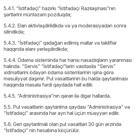
5.4.1. “İstifadəçi” hazırkı “İstifadəçi Razılaşması”nın
şərtlərini müntəzəm pozduqda;
5.4.2. Elan aktivləşdirildikdə və ya moderasiyadan sonra
silindikdə;
5.4.3. “İstifadəçi” qadağan edilmiş mallar və təkliflər
haqqında elanı yerləşdirdikdə;
5.4.4. Ödəmə sistemində hər hansı nasazlıqların yaranması
halında. “Servis” “İstifadəçi”lərin vasitəsilə “Servis”
xidmətlərini ödəyən ödəmə sistemlərinin işinə görə
məsuliyyət daşımır. Pul vəsaitlərinin bu halda qaytarılması
haqqında məsələ fərdi qaydada həll edilir.
5.4.5. “Administrasiya”nın qərarı ilə digər hallarda.
5.5. Pul vəsaitlərin qaytarılma qaydası “Administrasiya” və
“İstifadəçi” arasında hər ayrı hal üçün müəyyən edilir.
5.6. Geri qaytarılmalı olan pul vəsaitləri 30 gün ərzində
“İstifadəçi” nin hesabına köçürülür.