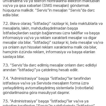
ünvanlarına və ya telefon nömrələrinə elektron məktubları
və/və ya qısa xəbərləri (SMS mesajları) göndərmək
hüququna malikdir. “Servis”in mesajları “Servis”də dərc
edilə bilər.
7.2. Əlavə olaraq “İstifadəçi” razılaşır ki, belə məktublarla və
mesajlarla, lakin, məhdudlaşdırılmadan başqa
İstifadəçilərdən sazişin bağlanması üzrə təkliflər və başqa
informasiya və/və ya reklam xarakterli mesajlar və digər
mesajlar ola bilər. “İstifadəçi” razılaşır ki, belə mesajlar və/və
ya onların ayrı hissələri reklam xarakterinə malik ola bilər,
həmçinin özündə reklam, informasiya və başqa elanları
saxlaya bilər.
7.3. “Servis”də dərc edilmiş mesajlar onların dərc edildiyi
anından “İstifadəçi”yə çatdırılmış hesab edilir.
7.4. “Administrasiya” başqa “İstifadəçi”lər tərəfindən
istifadəyə və/və ya Servisdə mesajların forma üzrə
yerləşdirilmiş avtomatlaşdırılmış sistemlərlə (robotlarla)
göndərilməsinə görə məsuliyyət daşımır.
7.5. “Administrasiya” başqa “İstifadəçi”lər və/və ya
robotları tərəfindən “Servis”in səhifələrində “İstifadəçi”