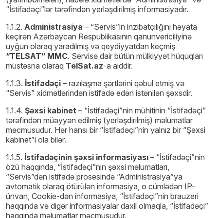
“İstifadəçi”lər tərəfindən yerləşdirilmiş informasiyadır.
1.1.2.
Administrasiya
– “Servis”in inzibatçılığını həyata
keçirən Azərbaycan Respublikasının qanunvericiliyinə
uyğun olaraq yaradılmış və qeydiyyatdan keçmiş
“TELSAT” MMC
. Servisə dair bütün mülkiyyət hüquqları
müstəsna olaraq
TelSat.az
-a aiddir.
1.1.3.
İstifadəçi
– razılaşma şərtlərini qəbul etmiş və
“Servis” xidmətlərindən istifadə edən istənilən şəxsdir.
1.1.4.
Şəxsi kabinet
– “İstifadəçi”nin mühitinin “İstifadəçi”
tərəfindən müəyyən edilmiş (yerləşdirilmiş) məlumatlar
məcmusudur. Hər hansı bir “İstifadəçi”nin yalnız bir “Şəxsi
kabinet”i ola bilər.
1.1.5.
İstifadəçinin şəxsi informasiyası
– “İstifadəçi”nin
özü haqqında, “İstifadəçi”nin şəxsi məlumatları,
“Servis”dən istifadə prosesində “Administrasiya”ya
avtomatik olaraq ötürülən informasiya, o cümlədən IP-
ünvan, Cookie-dən informasiya, “İstifadəçi”nin brauzeri
haqqında və digər informasiyalar daxil olmaqla, “İstifadəçi”
haqqında məlumatlar məcmusudur.