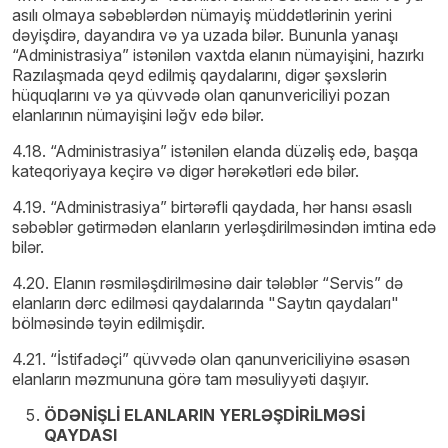
asılı olmaya səbəblərdən nümayiş müddətlərinin yerini
dəyişdirə, dayandıra və ya uzada bilər. Bununla yanaşı
“Administrasiya” istənilən vaxtda elanın nümayişini, hazırkı
Razılaşmada qeyd edilmiş qaydalarını, digər şəxslərin
hüquqlarını və ya qüvvədə olan qanunvericiliyi pozan
elanlarının nümayişini ləğv edə bilər.
4.18. “Administrasiya” istənilən elanda düzəliş edə, başqa
kateqoriyaya keçirə və digər hərəkətləri edə bilər.
4.19. “Administrasiya” birtərəfli qaydada, hər hansı əsaslı
səbəblər gətirmədən elanların yerləşdirilməsindən imtina edə
bilər.
4.20. Elanın rəsmiləşdirilməsinə dair tələblər “Servis” də
elanların dərc edilməsi qaydalarında "Saytın qaydaları"
bölməsində təyin edilmişdir.
4.21. “İstifadəçi” qüvvədə olan qanunvericiliyinə əsasən
elanların məzmununa görə tam məsuliyyəti daşıyır.
ÖDƏNİŞLİ ELANLARIN YERLƏŞDİRİLMƏSİ
QAYDASI