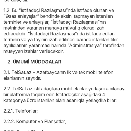
1.2. Bu “İstifadəçi Razılaşması”nda istifadə olunan və
“Əsas anlayışlar” bəndində əksini tapmayan istənilən
terminlər və anlayışlar, “İstifadəçi Razılaşması”nın
mətnindən yaranan mənaya müvafiq olaraq izah
ediləcəkdir. “İstifadəçi Razılaşması”nda istifadə edilən
terminin və ya təyinin izah edilməsi barədə istənilən fikir
ayrılıqlarının yaranması halında “Administrasiya” tərəfindən
müəyyən izahlar veriləcəkdir.
ÜMUMİ MÜDDƏALAR
2.1. TelSat.az – Azərbaycanın ilk və tək mobil telefon
elanlarının saytıdır.
2.2. TelSat.az istifadəçilərə mobil elanlar yerləşdirə biləcəyi
bir platforma təqdim edir. İstifadəçilər aşağıdakı 4
kateqoriya üzrə istənilən elanı asanlıqla yerləşdirə bilər:
2.2.1. Telefonlar;
2.2.2. Komputer və Planşetlər;