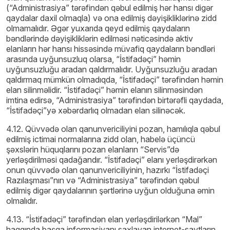
(“Administrasiya” tərəfindən qəbul edilmiş hər hansı digər
qaydalar daxil olmaqla) və ona edilmiş dəyişikliklərinə zidd
olmamalıdır. Əgər yuxarıda qeyd edilmiş qaydaların
bəndlərində dəyişikliklərin edilməsi nəticəsində aktiv
elanların hər hansı hissəsində müvafiq qaydaların bəndləri
arasında uyğunsuzluq olarsa, “İstifadəçi” həmin
uyğunsuzluğu aradan qaldırmalıdır. Uyğunsuzluğu aradan
qaldırmaq mümkün olmadıqda, “İstifadəçi” tərəfindən həmin
elan silinməlidir. “İstifadəçi” həmin elanın silinməsindən
imtina edirsə, “Administrasiya” tərəfindən birtərəfli qaydada,
“İstifadəçi”yə xəbərdarlıq olmadan elan silinəcək.
4.12. Qüvvədə olan qanunvericiliyini pozan, hamılıqla qəbul
edilmiş ictimai normalarına zidd olan, habelə üçüncü
şəxslərin hüquqlarını pozan elanların “Servis”də
yerləşdirilməsi qadağandır. “İstifadəçi” elanı yerləşdirərkən
onun qüvvədə olan qanunvericiliyinin, hazırkı “İstifadəçi
Razılaşması”nın və “Administrasiya” tərəfindən qəbul
edilmiş digər qaydalarının şərtlərinə uyğun olduğuna əmin
olmalıdır.
4.13. “İstifadəçi” tərəfindən elan yerləşdirilərkən “Mal”
haqqında başqa informasiyanı saxlayan internet-saytların