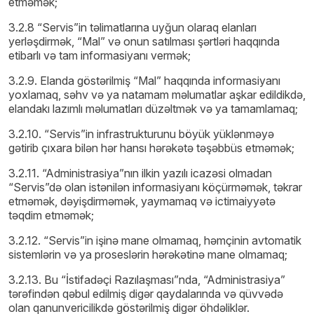
etməmək;
3.2.8 “Servis”in təlimatlarına uyğun olaraq elanları
yerləşdirmək, “Mal” və onun satılması şərtləri haqqında
etibarlı və tam informasiyanı vermək;
3.2.9. Elanda göstərilmiş “Mal” haqqında informasiyanı
yoxlamaq, səhv və ya natamam məlumatlar aşkar edildikdə,
elandakı lazımlı məlumatları düzəltmək və ya tamamlamaq;
3.2.10. “Servis”in infrastrukturunu böyük yüklənməyə
gətirib çıxara bilən hər hansı hərəkətə təşəbbüs etməmək;
3.2.11. “Administrasiya”nın ilkin yazılı icazəsi olmadan
“Servis”də olan istənilən informasiyanı köçürməmək, təkrar
etməmək, dəyişdirməmək, yaymamaq və ictimaiyyətə
təqdim etməmək;
3.2.12. “Servis”in işinə mane olmamaq, həmçinin avtomatik
sistemlərin və ya proseslərin hərəkətinə mane olmamaq;
3.2.13. Bu “İstifadəçi Razılaşması”nda, “Administrasiya”
tərəfindən qəbul edilmiş digər qaydalarında və qüvvədə
olan qanunvericilikdə göstərilmiş digər öhdəliklər.