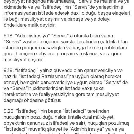
qeydiyyat haqqında məlumatlarla, “Servis”də mallarla və ya
xidmətlərlə və ya “İstifadəçi”nin “Servis”də yerləşdirilmiş
informasiyadan istifadə edərək daxil olduğu başqa əlaqələri
ilə bağlı məsuliyyət daşımır və birbaşa və ya dolayı
öhdəliklərə malik deyildir.
9.18. “Administrasiya” “Servis” ə ötürülə bilən və ya
“Servis” vasitəsilə üçüncü şəxslər tərəfindən çatdırıla bilən
istənilən proqram nasazlıqları və başqa texniki problemlərə
görə, həmçinin səhvlərə, proqram viruslarına, və s. görə
məsuliyyət daşımır.
9.19. “İstifadəçi” yalnız qüvvədə olan qanunvericiliyə və
hazırkı “İstifadəçi Razılaşması”na uyğun olaraq hərəkət
etməyi, həmçinin qanunvericiliyə uyğun olaraq “Servis” də
və “Servis”in xidmətlərindən istifadə vaxtı şəxsi
hərəkətlərinə və fəaliyyətsizliyinə görə tam məsuliyyət
daşımağı öhdəsinə götürür.
9.20. “İstifadəçi” nin başqa “İstifadəçi” tərəfindən
hüquqlarının pozulduğu halda (intellektual mülkiyyət
obyektinin qanunsuz istifadəsi və sair), hüquqları pozulmuş
“İstifadəçi” müvafiq şikayət ilə “Administrasiya” ya və ya