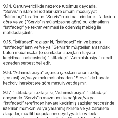
9.14. Qanunvericilikdə nəzərdə tutulmuş qaydada,
“Servis”in istənilən iddialar üzrə ümumi məsuliyyəti
“İstifadəçi” tərəfindən “Servis”in xidmətlərindən istifadəsinə
görə və ya (“Servis”in mülahizəsinə görə) bu xidmətlərin
“İstifadəçi” yə təkrar verilməsi ilə ödənmiş məbləğ ilə
məhdudlaşdırılır.
9.15. “İstifadəçi” razılaşır ki, “İstifadəçi” nin və başqa
“İstifadəçi” lərin və/və ya “Servis”in müştəriləri arasındakı
bütün mübahisələr (o cümlədən sazişlərin həyata
keçirilməsi nəticəsində) “İstifadəçi” “Administrasiya” nı cəlb
etmədən sərbəst həll edir.
9.16. “Administrasiya” üçüncü şəxslərin onun razılığı
(icazəsi) və/və ya məlumatı olmadan “Servis” də həyata
keçirdiyi hərəkətlərə görə məsuliyyət daşımır.
9.17. “İstifadəçi” razılaşır ki, “Administrasiya” “İstifadəçi”
qarşısında “Servis”in məzmunu ilə bağlı və/və ya
“İstifadəçi” tərəfindən həyata keçirilmiş sazişlər nəticəsində
istənilən mümkün və ya yaranmış itkilərlə və ya zərərlərlə
əlaqədar, müəllif hüquqlarının qeydiyyatı ilə və belə