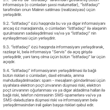
informasiya (o cümlədən şəxsi məlumatlar), “İstifadəçi”
tərəfindən onun Malının satılması (realizasiyası) üçün
yerləşdirilir.
9.2. “İstifadəçi” özü haqqında bu və ya digər informasiyanı
ancaq öz maraqlarında, o cümlədən “İstifadəçi” ilə əlaqənin
qurulmasının sadələşdirilməsi və/və ya “İstifadəçi” nin
eyniləşdirməsi üçün yerləşdirir.
9.3. “İstifadəçi” özü haqqında informasiyanı yerləşdirərək,
razılaşır ki, belə informasiya “Servis” də açıq girişdə
yerləşdirilir, yəni tanış olma üçün bütün “İstifadəçi” lər üçün
açıqdır.
9.4. “İstifadəçi” informasiyanın yerləşdirilməsi ilə bağlı
bütün riskləri o cümlədən, daxil etməklə, amma
məhdudlaşdırılmadan: spam - mesajların göndərilməsi üçün
siyahılara elektron poçt ünvanının düşməsi riski, elektron
poçt ünvanının oğurlanması və ya digər aldadılma halları ilə
bağlı riski, telefon nömrəsinin SMS-spamerlərə və/və ya
SMS-dələduzlara düşməsi riski və informasiyanın belə
yerləşdirməsindən irəli gələn başqa riskləri qəbul edir.