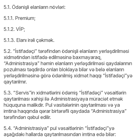
5.1. Ödənişli elanların növləri:
5.1.1. Premium;
5.1.2. VİP;
5.1.3. Elanı irəli çəkmək.
5.2. “İstifadəçi” tərəfindən ödənişli elanların yerləşdirilməsi
xidmətindən istifadə edilməsinə baxmayaraq,
“Administrasiya” həmin elanların yerləşdirilməsi qaydalarının
pozulması təqdirdə onları bloklaya bilər və belə elanların
yerləşdirilməsinə görə ödənilmiş xidmət haqqı “İstifadəçi”yə
qaytarılmır.
5.3. “Servis”in xidmətlərini ödəmiş “İstifadəçi” vəsaitlərin
qaytarılması xahişi ilə Administrasiyaya müraciət etmək
hüququna malikdir. Pul vasitələrinin qaytarılması və ya
imtina haqqında qərar birtərəfli qaydada “Administrasiya”
tərəfindən qəbul edilir.
5.4. “Administrasiya” pul vəsaitlərinin “İstifadəçi”yə
aşağıdakı hallarda qaytarılmasından imtina edə bilər: