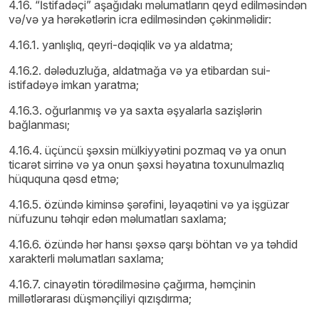
4.16. “İstifadəçi” aşağıdakı məlumatların qeyd edilməsindən
və/və ya hərəkətlərin icra edilməsindən çəkinməlidir:
4.16.1. yanlışlıq, qeyri-dəqiqlik və ya aldatma;
4.16.2. dələduzluğa, aldatmağa və ya etibardan sui-
istifadəyə imkan yaratma;
4.16.3. oğurlanmış və ya saxta əşyalarla sazişlərin
bağlanması;
4.16.4. üçüncü şəxsin mülkiyyətini pozmaq və ya onun
ticarət sirrinə və ya onun şəxsi həyatına toxunulmazlıq
hüququna qəsd etmə;
4.16.5. özündə kiminsə şərəfini, ləyaqətini və ya işgüzar
nüfuzunu təhqir edən məlumatları saxlama;
4.16.6. özündə hər hansı şəxsə qarşı böhtan və ya təhdid
xarakterli məlumatları saxlama;
4.16.7. cinayətin törədilməsinə çağırma, həmçinin
millətlərarası düşmənçiliyi qızışdırma;