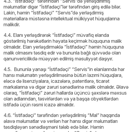
4.3. “İstifadəçi” tərəfindən “Servis”də yerləşdirilmiş
məlumatlar digər “İstifadəçi”lər tərəfindən giriş edilə bilər.
Lakin, həmin “İstifadəçi” “Servis”də yerləşdirmiş
materiallara müstəsna intellektual mülkiyyət hüquqlarına
malikdir.
4.4. Elanı yerləşdirərək “İstifadəçi” müvafiq elanda
göstərilmiş hərəkətlərin həyata keçirmək hüququna malik
olmalıdır. Elan yerləşdirməklə “İstifadəçi” həmin hüququna
malik olmasını təsdiq edir və bununla bağlı qüvvədə olan
qanunvericilikdə müəyyən edilmiş məsuliyyət daşıyır.
4.5. Bununla yanaşı “İstifadəçi” “Servis”in elanlarında hər
hansı məlumatın yerləşdirilməsinə bütün lazımi hüquqlara,
eləcə də lisenziyalara, icazələrə, patentlərə, ticarət
markalarına və digər zəruri sənədlərinə malik olmalıdır. Əlavə
olaraq, “İstifadəçi” zəruri hallarda üçüncü şəxslərə məxsus
olan adlarından, təsvirlərdən və ya başqa obyektlərdən
istifadə üçün rəsmi icazə almalıdır.
4.6. “İstifadəçi” tərəfindən yerləşdirilmiş “Mal” haqqında
əlavə məlumatlar və verilən hər hansı digər məlumatları
təsdiqləyən sənədləşməni tələb edə bilər. Həmin