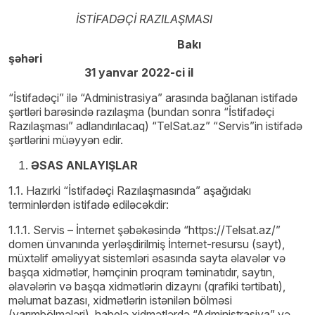
İSTİFADƏÇİ RAZILAŞMASI
Bakı
şəhəri
31 yanvar 2022-ci il
“İstifadəçi” ilə “Administrasiya” arasında bağlanan istifadə
şərtləri barəsində razılaşma (bundan sonra “İstifadəçi
Razılaşması” adlandırılacaq) “TelSat.az” “Servis”in istifadə
şərtlərini müəyyən edir.
ƏSAS ANLAYIŞLAR
1.1. Hazırki “İstifadəçi Razılaşmasında” aşağıdakı
terminlərdən istifadə ediləcəkdir:
1.1.1. Servis – İnternet şəbəkəsində “https://Telsat.az/”
domen ünvanında yerləşdirilmiş İnternet-resursu (sayt),
müxtəlif əməliyyat sistemləri əsasında sayta əlavələr və
başqa xidmətlər, həmçinin proqram təminatıdır, saytın,
əlavələrin və başqa xidmətlərin dizaynı (qrafiki tərtibatı),
məlumat bazası, xidmətlərin istənilən bölməsi
(yarımbölmələri), habelə xidmətlərdə “Administrasiya” və