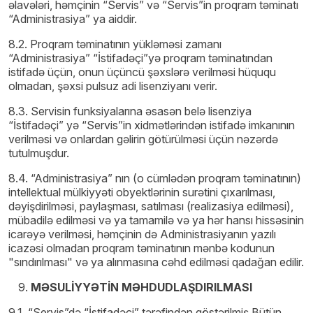
əlavələri, həmçinin “Servis” və “Servis”in proqram təminatı
“Administrasiya” ya aiddir.
8.2. Proqram təminatının yükləməsi zamanı
“Administrasiya” “İstifadəçi”yə proqram təminatından
istifadə üçün, onun üçüncü şəxslərə verilməsi hüququ
olmadan, şəxsi pulsuz adi lisenziyanı verir.
8.3. Servisin funksiyalarına əsasən belə lisenziya
“İstifadəçi” yə “Servis”in xidmətlərindən istifadə imkanının
verilməsi və onlardan gəlirin götürülməsi üçün nəzərdə
tutulmuşdur.
8.4. “Administrasiya” nın (o cümlədən proqram təminatının)
intellektual mülkiyyəti obyektlərinin surətini çıxarılması,
dəyişdirilməsi, paylaşması, satılması (realizasiya edilməsi),
mübadilə edilməsi və ya tamamilə və ya hər hansı hissəsinin
icarəyə verilməsi, həmçinin də Administrasiyanın yazılı
icazəsi olmadan proqram təminatının mənbə kodunun
"sındırılması" və ya alınmasına cəhd edilməsi qadağan edilir.
MƏSULİYYƏTİN MƏHDUDLAŞDIRILMASI
9.1. “Servis”də “İstifadəçi” tərəfindən göstərilmiş Bütün