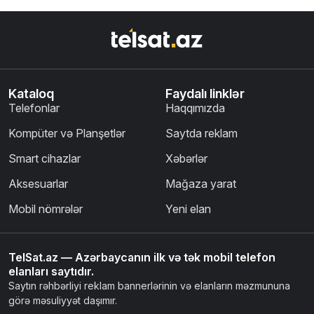
Kataloq
Faydalı linklər
Telefonlar
Haqqımızda
Kompüter və Planşetlər
Saytda reklam
Smart cihazlar
Xəbərlər
Aksesuarlar
Mağaza yarat
Mobil nömrələr
Yeni elan
TelSat.az — Azərbaycanın ilk və tək mobil telefon
elanları saytıdır.
Saytın rəhbərliyi reklam bannerlərinin və elanların məzmununa
görə məsuliyyət daşımır.