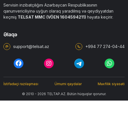
Servisin inzibatçılığını Azərbaycan Respublikasının
qanunvericiliyinə uyğun olaraq yaradılmış və qeydiyyatdan
keçmiş
TELSAT MMC (VÖEN 1604594211)
həyata keçirir.
Əlaqə
support@telsat.az
+994 77 274-04-44
İstifadəçi razılaşması
Ümumi qaydalar
Məxfilik siyasəti
© 2010 - 2026 TELTAP.AZ. Bütün hüquqlar qorunur.