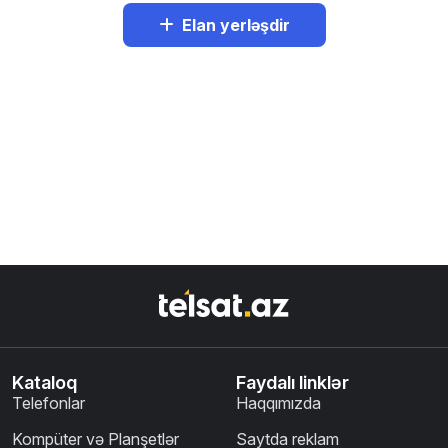
Elan yerləşdir
Kataloq
Faydalı linklər
Telefonlar
Haqqımızda
Kompüter və Planşetlər
Saytda reklam