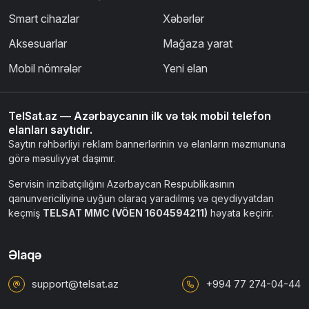
Smart cihazlar
Xəbərlər
Aksesuarlar
Mağaza yarat
Mobil nömrələr
Yeni elan
TelSat.az — Azərbaycanın ilk və tək mobil telefon
elanları saytıdır.
Saytın rəhbərliyi reklam bannerlərinin və elanların məzmununa
görə məsuliyyət daşımır.
Servisin inzibatçılığını Azərbaycan Respublikasının
qanunvericiliyinə uyğun olaraq yaradılmış və qeydiyyatdan
keçmiş
TELSAT MMC (VÖEN 1604594211)
həyata keçirir.
Əlaqə
support@telsat.az
+994 77 274-04-44