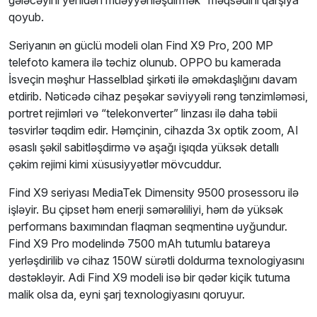
qoyub.
Seriyanın ən güclü modeli olan Find X9 Pro, 200 MP
telefoto kamera ilə təchiz olunub. OPPO bu kamerada
İsveçin məşhur Hasselblad şirkəti ilə əməkdaşlığını davam
etdirib. Nəticədə cihaz peşəkar səviyyəli rəng tənzimləməsi,
portret rejimləri və “telekonverter” linzası ilə daha təbii
təsvirlər təqdim edir. Həmçinin, cihazda 3x optik zoom, AI
əsaslı şəkil sabitləşdirmə və aşağı işıqda yüksək detallı
çəkim rejimi kimi xüsusiyyətlər mövcuddur.
Find X9 seriyası MediaTek Dimensity 9500 prosessoru ilə
işləyir. Bu çipset həm enerji səmərəliliyi, həm də yüksək
performans baxımından flaqman seqmentinə uyğundur.
Find X9 Pro modelində 7500 mAh tutumlu batareya
yerləşdirilib və cihaz 150W sürətli doldurma texnologiyasını
dəstəkləyir. Adi Find X9 modeli isə bir qədər kiçik tutuma
malik olsa da, eyni şarj texnologiyasını qoruyur.