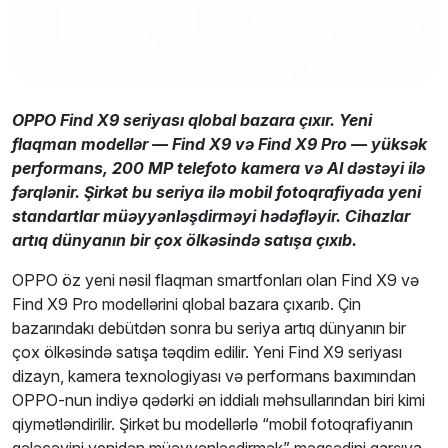
OPPO Find X9 seriyası qlobal bazara çıxır. Yeni
flaqman modellər — Find X9 və Find X9 Pro — yüksək
performans, 200 MP telefoto kamera və AI dəstəyi ilə
fərqlənir. Şirkət bu seriya ilə mobil fotoqrafiyada yeni
standartlar müəyyənləşdirməyi hədəfləyir. Cihazlar
artıq dünyanın bir çox ölkəsində satışa çıxıb.
OPPO öz yeni nəsil flaqman smartfonları olan Find X9 və
Find X9 Pro modellərini qlobal bazara çıxarıb. Çin
bazarındakı debütdən sonra bu seriya artıq dünyanın bir
çox ölkəsində satışa təqdim edilir. Yeni Find X9 seriyası
dizayn, kamera texnologiyası və performans baxımından
OPPO-nun indiyə qədərki ən iddialı məhsullarından biri kimi
qiymətləndirilir. Şirkət bu modellərlə “mobil fotoqrafiyanın
gələcəyini yenidən müəyyənləşdirmək” məqsədini qarşıya