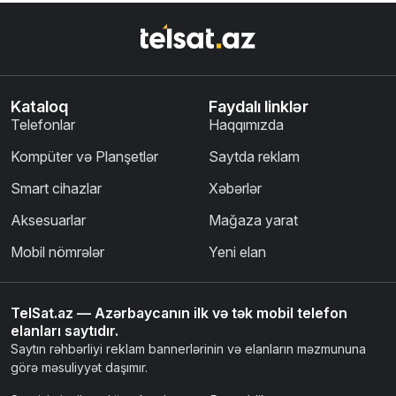
Kataloq
Faydalı linklər
Telefonlar
Haqqımızda
Kompüter və Planşetlər
Saytda reklam
Smart cihazlar
Xəbərlər
Aksesuarlar
Mağaza yarat
Mobil nömrələr
Yeni elan
TelSat.az — Azərbaycanın ilk və tək mobil telefon
elanları saytıdır.
Saytın rəhbərliyi reklam bannerlərinin və elanların məzmununa
görə məsuliyyət daşımır.