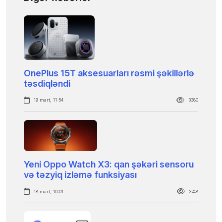
OnePlus 15T aksesuarları rəsmi şəkillərlə
təsdiqləndi
19 mart, 11:54
3380
Yeni Oppo Watch X3: qan şəkəri sensoru
və təzyiq izləmə funksiyası
18 mart, 10:01
3748