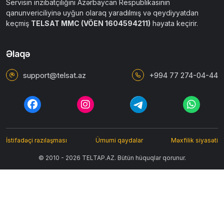
Servisin inzibatçılığını Azərbaycan Respublikasının
qanunvericiliyinə uyğun olaraq yaradılmış və qeydiyyatdan
keçmiş
TELSAT MMC (VÖEN 1604594211)
həyata keçirir.
Əlaqə
support@telsat.az
+994 77 274-04-44
İstifadəçi razılaşması
Ümumi qaydalar
Məxfilik siyasəti
© 2010 - 2026 TELTAP.AZ. Bütün hüquqlar qorunur.