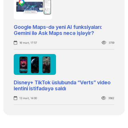
Google Maps-də yeni AI funksiyaları:
Gemini ilə Ask Maps necə işləyir?
16 mart, 17:57
3759
Disney+ TikTok üslubunda “Verts” video
lentini istifadəyə saldı
13 mart, 14:00
3562