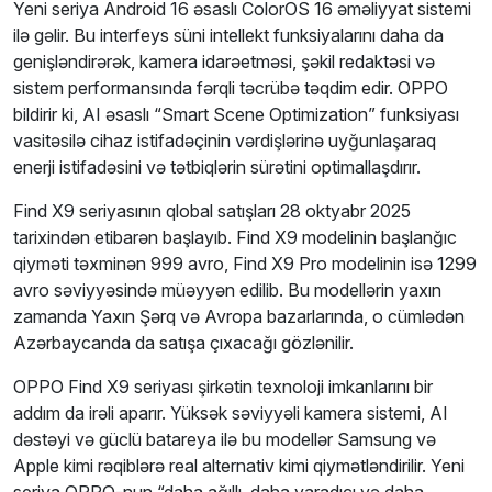
Yeni seriya Android 16 əsaslı ColorOS 16 əməliyyat sistemi
ilə gəlir. Bu interfeys süni intellekt funksiyalarını daha da
genişləndirərək, kamera idarəetməsi, şəkil redaktəsi və
sistem performansında fərqli təcrübə təqdim edir. OPPO
bildirir ki, AI əsaslı “Smart Scene Optimization” funksiyası
vasitəsilə cihaz istifadəçinin vərdişlərinə uyğunlaşaraq
enerji istifadəsini və tətbiqlərin sürətini optimallaşdırır.
Find X9 seriyasının qlobal satışları 28 oktyabr 2025
tarixindən etibarən başlayıb. Find X9 modelinin başlanğıc
qiyməti təxminən 999 avro, Find X9 Pro modelinin isə 1299
avro səviyyəsində müəyyən edilib. Bu modellərin yaxın
zamanda Yaxın Şərq və Avropa bazarlarında, o cümlədən
Azərbaycanda da satışa çıxacağı gözlənilir.
OPPO Find X9 seriyası şirkətin texnoloji imkanlarını bir
addım da irəli aparır. Yüksək səviyyəli kamera sistemi, AI
dəstəyi və güclü batareya ilə bu modellər Samsung və
Apple kimi rəqiblərə real alternativ kimi qiymətləndirilir. Yeni
seriya OPPO-nun “daha ağıllı, daha yaradıcı və daha