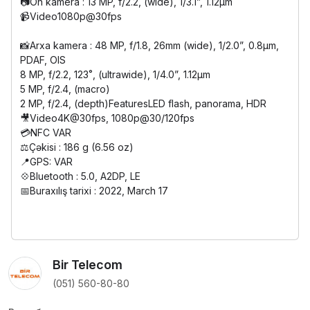
📷Ön kamera : 13 MP, f/2.2, (wide), 1/3.1”, 1.12µm
📹Video1080p@30fps
📸Arxa kamera : 48 MP, f/1.8, 26mm (wide), 1/2.0”, 0.8µm,
PDAF, OIS
8 MP, f/2.2, 123˚, (ultrawide), 1/4.0”, 1.12µm
5 MP, f/2.4, (macro)
2 MP, f/2.4, (depth)FeaturesLED flash, panorama, HDR
🎥Video4K@30fps, 1080p@30/120fps
💳NFC VAR
⚖️Çəkisi : 186 g (6.56 oz)
📍GPS: VAR
💠Bluetooth : 5.0, A2DP, LE
📅Buraxılış tarixi : 2022, March 17
Bir Telecom
(051) 560-80-80