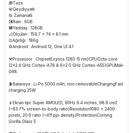
🎁Təzə
📇Qeydiyyatlı
📝 Zəmanətli
💽Ram : 6GB
💾Yaddaş : 128GB
📐Ölçüləri : 159.7 x 74 x 8.1 mm
⚖️Ağırlığı : 186g
⚙️Android : Android 12, One UI 4.1
⚒Prosessor : ChipsetExynos 1280 (5 nm)CPUOcta-core
(2x2.4 GHz Cortex-A78 & 6x2.0 GHz Cortex-A55)GPUMali-
G68
🔋Batareya : Li-Po 5000 mAh, non-removableChargingFast
charging 25W
📱Ekran tipi: Super AMOLED, 90Hz 6.4 inches, 98.9 cm2
(~83.7% screen-to-body ratio)Resolution1080 x 2400
pixels, 20:9 ratio (~411 ppi density)ProtectionCorning
Gorilla Glass 5