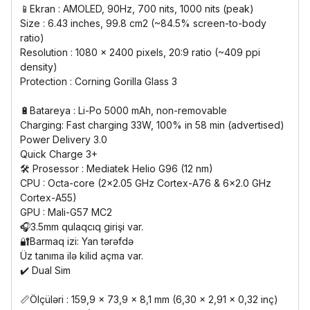
📱Ekran : AMOLED, 90Hz, 700 nits, 1000 nits (peak)
Size : 6.43 inches, 99.8 cm2 (~84.5% screen-to-body
ratio)
Resolution : 1080 x 2400 pixels, 20:9 ratio (~409 ppi
density)
Protection : Corning Gorilla Glass 3
🔋Batareya : Li-Po 5000 mAh, non-removable
Charging: Fast charging 33W, 100% in 58 min (advertised)
Power Delivery 3.0
Quick Charge 3+
🛠️ Prosessor : Mediatek Helio G96 (12 nm)
CPU : Octa-core (2x2.05 GHz Cortex-A76 & 6x2.0 GHz
Cortex-A55)
GPU : Mali-G57 MC2
🎧3.5mm qulaqcıq girişi var.
🔐Barmaq izi: Yan tərəfdə
Üz tanıma ilə kilid açma var.
✔️ Dual Sim
📏Ölçüləri : 159,9 x 73,9 x 8,1 mm (6,30 x 2,91 x 0,32 inç)