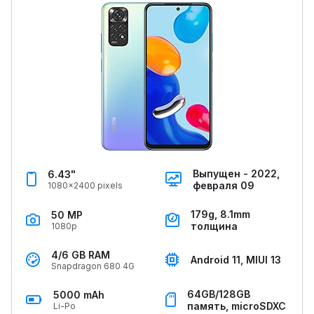
Выпущен - 2022,
6.43"
февраля 09
1080x2400 pixels
179g, 8.1mm
50 MP
толщина
1080p
4/6 GB RAM
Android 11, MIUI 13
Snapdragon 680 4G
64GB/128GB
5000 mAh
память, microSDXC
Li-Po