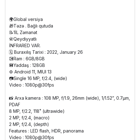
🌍Global versiya
🎁Təzə . Bağlı qutuda
📝1İL Zəmanət
📇Qeydiyyatlı
İNFRARED VAR.
🗓️ Buraxılış Tarixi : 2022, January 26
💽Ram : 6GB/8GB
💾Yaddaş : 128GB
⚙️ Android 11, MIUI 13
📷Single 16 MP, f/2.4, (wide)
Video : 1080p@30fps
📸 Arxa kamera : 108 MP, f/1.9, 26mm (wide), 1/1.52”, 0.7µm,
PDAF
8 MP, f/2.2, 118˚ (ultrawide)
2 MP, f/2.4, (macro)
2 MP, f/2.4, (depth)
Features : LED flash, HDR, panorama
Video : 1080p@30fps