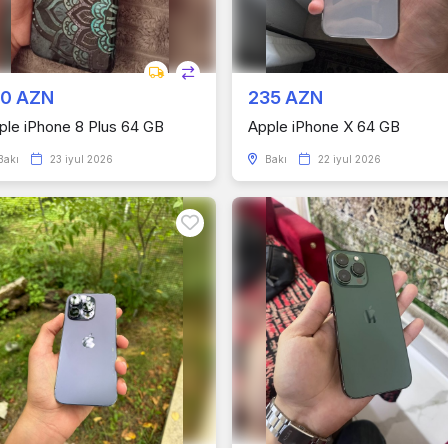
00 AZN
235 AZN
ple iPhone 8 Plus 64 GB
Apple iPhone X 64 GB
Bakı
23 iyul 2026
Bakı
22 iyul 2026