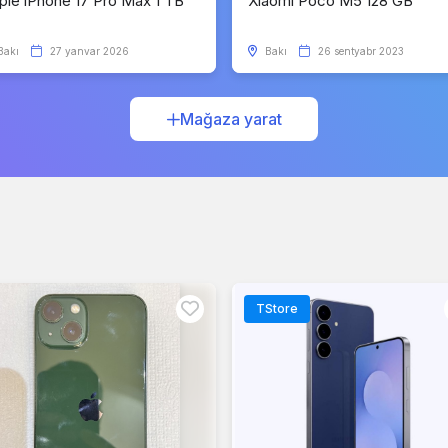
ple iPhone 17 Pro Max 1 TB
Xiaomi Poco M5 128 GB
Bakı
27 yanvar 2026
Bakı
26 sentyabr 2023
Mağaza yarat
TStore