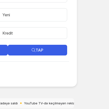
Yeni
Kredit
TAP
n reklamlar artır
OnePlus 15T-nin rəsmi dizaynı və rəngləri açıqlan