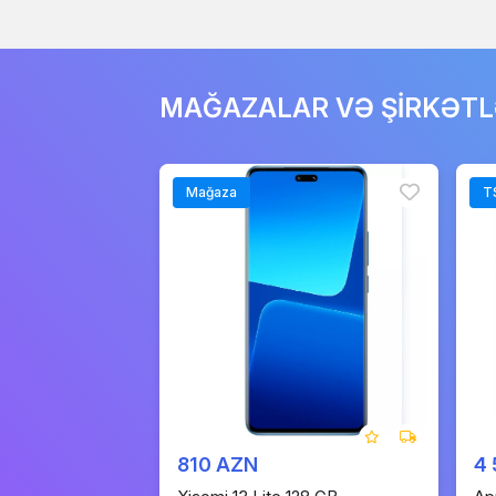
MAĞAZALAR VƏ ŞİRKƏT
Mağaza
T
810 AZN
4