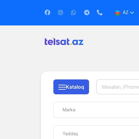
AZ
EN
RU
Kataloq
Marka
Yaddaş