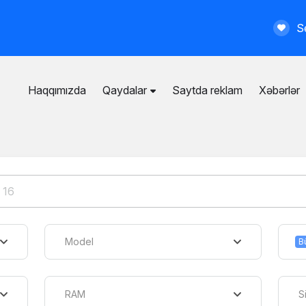
Se
Haqqımızda
Qaydalar
Saytda reklam
Xəbərlər
İstifadəçi razılaşması
Ümumi qaydalar
Məxfilik siyasəti
Ödənişli xidmətlər
Model
B
RAM
S