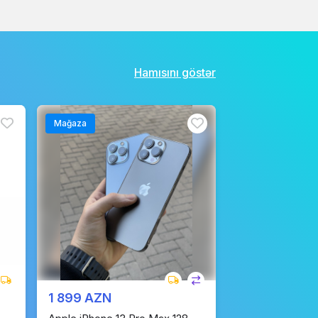
Hamısını göstər
Mağaza
1 899 AZN