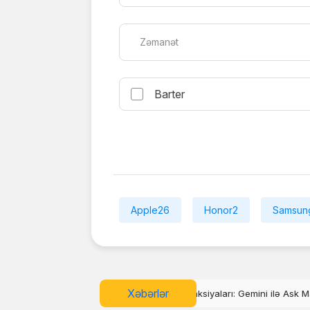
Zəmanət
Barter
Apple
26
Honor
2
Samsun
Xəbərlər
 funksiyaları: Gemini ilə Ask Maps necə işləyir?
Disney+ TikTok üslu