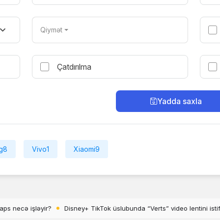
Qiymət
Çatdırılma
Yadda saxla
g
8
Vivo
1
Xiaomi
9
bunda “Verts” video lentini istifadəyə saldı
YouTube TV-də keçilməyə