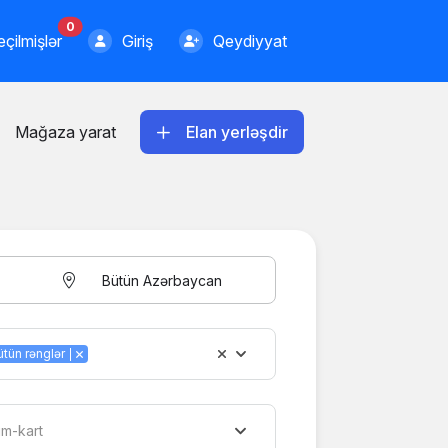
0
çilmişlər
Giriş
Qeydiyyat
Mağaza yarat
Elan yerləşdir
Bütün Azərbaycan
ütün rənglər
im-kart