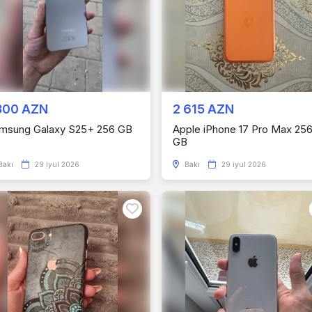
300 AZN
2 615 AZN
msung Galaxy S25+ 256 GB
Apple iPhone 17 Pro Max 25
GB
Bakı
29 iyul 2026
Bakı
29 iyul 2026