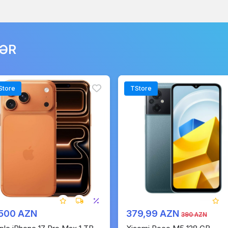
LƏR
Store
TStore
 500 AZN
379,99 AZN
390 AZN