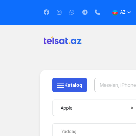
AZ
EN
RU
Kataloq
Apple
Yaddaş