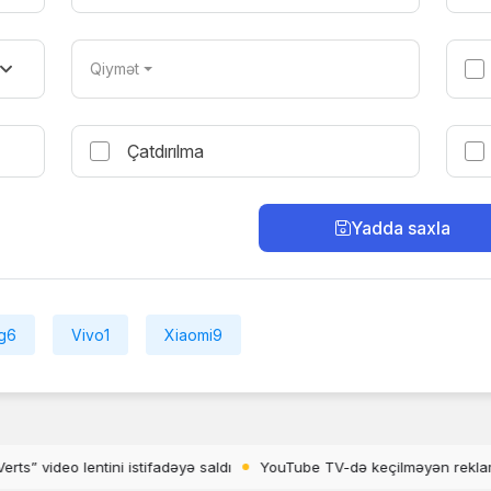
Qiymət
Çatdırılma
Yadda saxla
g
6
Vivo
1
Xiaomi
9
 TV-də keçilməyən reklamlar artır
OnePlus 15T-nin rəsmi dizaynı və