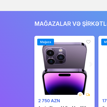
MAĞAZALAR VƏ ŞİRKƏT
Mağaza
M
2 750 AZN
1