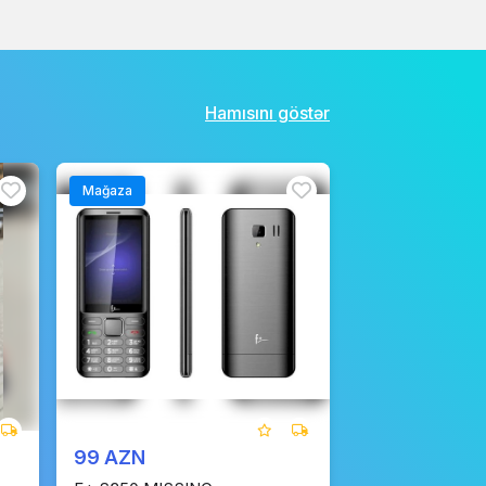
Hamısını göstər
Mağaza
99 AZN