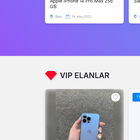
Apple iPhone 14 Pro Max 256
Sa
GB
Bakı
14 may 2023
VIP ELANLAR
T