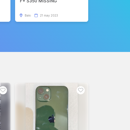
F+ S350 MISSING
Bakı
21 may 2023