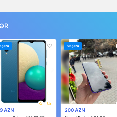
LƏR
ağaza
Mağaza
79 AZN
200 AZN