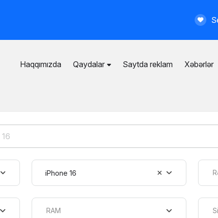
Se
Haqqımızda
Qaydalar
Saytda reklam
Xəbərlər
İstifadəçi razılaşması
Ümumi qaydalar
Məxfilik siyasəti
Ödənişli xidmətlər
R
iPhone 16
RAM
S