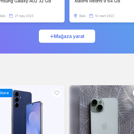
msung Galaxy A02 32 GB
Xiaomi Redmi 9 64 GB
Bakı
21 may 2023
Bakı
10 mart 2022
Mağaza yarat
Store