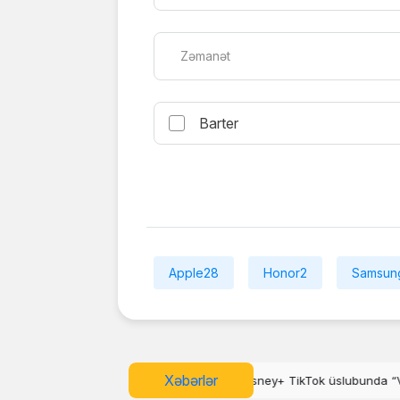
Zəmanət
Barter
Apple
28
Honor
2
Samsun
Xəbərlər
sney+ TikTok üslubunda “Verts” video lentini istifadəyə saldı
YouTube