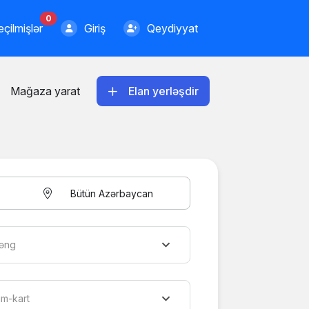
0
çilmişlər
Giriş
Qeydiyyat
Mağaza yarat
Elan yerləşdir
Bütün Azərbaycan
əng
im-kart