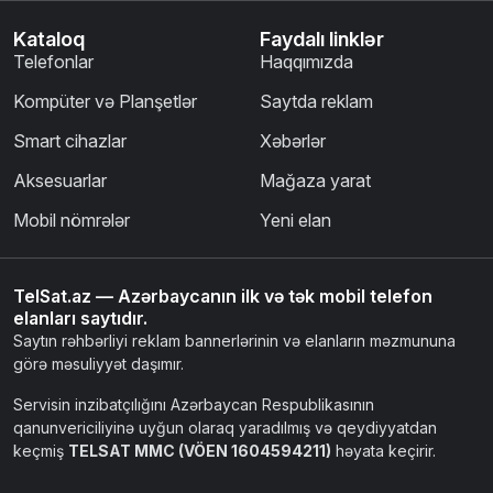
Kataloq
Faydalı linklər
Telefonlar
Haqqımızda
Kompüter və Planşetlər
Saytda reklam
Smart cihazlar
Xəbərlər
Aksesuarlar
Mağaza yarat
Mobil nömrələr
Yeni elan
TelSat.az — Azərbaycanın ilk və tək mobil telefon
elanları saytıdır.
Saytın rəhbərliyi reklam bannerlərinin və elanların məzmununa
görə məsuliyyət daşımır.
Servisin inzibatçılığını Azərbaycan Respublikasının
qanunvericiliyinə uyğun olaraq yaradılmış və qeydiyyatdan
keçmiş
TELSAT MMC (VÖEN 1604594211)
həyata keçirir.