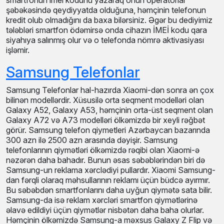
smartfonun imei kodunu yazaraq onun operatorlar
şəbəkəsində qeydiyyatda olduğuna, həmçinin telefonun
kredit olub olmadığını da baxa bilərsiniz. Əgər bu dediyimiz
tələbləri smartfon ödəmirsə onda cihazın İMEİ kodu qara
siyahıya salınmış olur və o telefonda nömrə aktivasiyası
işləmir.
Samsung Telefonlar
Samsung Telefonlar hal-hazırda Xiaomi-dən sonra ən çox
bilinən modellərdir. Xüsusilə orta seqment modelləri olan
Galaxy A52, Galaxy A53, həmçinin orta-üst seqment olan
Galaxy A72 və A73 modelləri ölkəmizdə bir xeyli rəğbət
görür. Samsung telefon qiymetleri Azərbaycan bazarında
300 azn ilə 2500 azn arasında dəyişir. Samsung
telefonlarının qiymətləri ölkəmizdə rəqibi olan Xiaomi-ə
nəzərən daha bahadır. Bunun əsas səbəblərindən biri də
Samsung-un reklama xərclədiyi pullardır. Xiaomi Samsung-
dan fərqli olaraq məhsullarının reklamı üçün büdcə ayırmır.
Bu səbəbdən smartfonlarını daha uyğun qiymətə sata bilir.
Samsung-da isə reklam xərcləri smartfon qiymətlərinə
əlavə edildiyi üçün qiymətlər nisbətən daha baha olurlar.
Həmçinin ölkəmizdə Samsung-a məxsus Galaxy Z Flip və