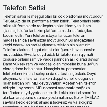
Telefon Satisi
Telefon satisi ilə məşğul olan bir çox platforma mövcuddur.
TelSat.Az-da bu platformalardan biridir. Telefonlarin satisi
müxtəlif formalarda reallaşdırıla bilər. Həm yeni, həm
işlənmiş telefonlar bizim platformamızda istifadəçilərə
təqdim edilir. Yeni telefon istəyənlər üçün telefon
magazalari da saytımızda mövcuddur. Bu mağazalara
keçid edərək ən sərfəli qiymətə telefon ala bilərsiniz.
Telefon alarkən diqqət etməli olduğunuz bəzi nüanslar
mövcuddur. Əvvəla qeyd edək ki, telefonların qiyməti
xüsusilə onların ram və yaddaşlarından aslı olaraq dəyişir.
Daha yüksək ram və yaddaşı olan modellər buna uyğun
olaraq daha baha satılır. Həmçinin bu parametrlər
telefonların ikinci əl satışına da öz təsirini göstərir. Qeyd
etdiyimiz kimi telefon alarkən diqqət etməli olduğunuz
nüanslardan biri İMEİ qeydiyyatıdır. Adətən yeni telefon
aldıqda 1 ay sonra İMEİ nömrəsi avtomatik mağaza
tərəfindən qeydiyyatdan keçirilir. Lakin ikinci əl smartfon
alarkən artıq bunu özünüz yoxlamalısınız. Beləki İMEİ.AZ
saytına keçid edərək almaq istədiyiniz və ya aldığınız