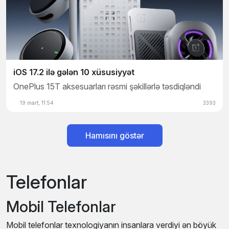
iOS 17.2 ilə gələ
iOS 17.2 ilə gələn 10 xüsusiyyət
OnePlus 15T aksesuarları rəsmi şəkillərlə təsdiqləndi
19 mart, 11:54
3393
18 mart, 10:01
Hamısını göstər
Telefonlar
Mobil Telefonlar
Mobil telefonlar texnologiyanın insanlara verdiyi ən böyük