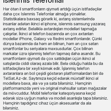
Islenmis Telefonlar
Hər ötən il smartfonların qiyməti artdığı üçün istifadəçilər
daha çox Islenmis Telefonlar almağa yönəlirlər.
Statistikalara baxsaq görərik ki, axtarış sistemlərində
insanlar adətən ikinci el iphone, islenmis samsung yazaraq
axtarış edirlər. Beləliklə axtardıqları modelləri tapmağa
çalışırlar. İkinci əl telefon bazarında ən çox axtarılan
modellər iPhone, Galaxy və Redmi smartfonlarıdır. Çünki
dünya bazarında da həm ən bilinən, həm ən çox satan
smartfonlar bu seriyalara məxsusdurlar. Çox bilinən
markalar üzrə işlənmiş telefon tapmaq daha asandır. Bu
smartfonların qiyməti də çox satıldıqları üçün ikinci əl
satışlarda ciddi olaraq azala bilir. Belə olduğu halda bu da
istifadəçilərə bir xeyli kömək edir. İşlənmiş telefon
axtaranlara ən bol çeşidi göstərən platformalardan biri də
TelSat.Az-dır. Saytımıza keçid edərək müxtəlif ikinci əl
modellərə baxa, ala və ya sata bilərsiniz. Həmçinin
platformamızda yeni və original məhsullar satan mağazalar
da mövcuddur. Mobil telefonlar kateqoriyasına keçid
edərək sizə uyğun marka və modeli asanlıqla tapa bilərsiniz.
Həmçinin tapdığınız cihaz üçün aksesuarlar da ala
bilərsiniz.