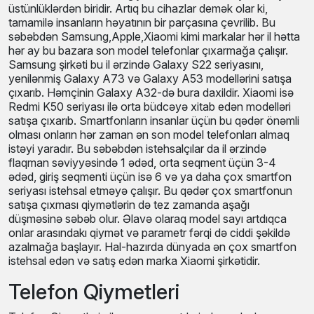
üstünlüklərdən biridir. Artıq bu cihazlar demək olar ki,
tamamilə insanların həyatının bir parçasına çevrilib. Bu
səbəbdən Samsung,Apple,Xiaomi kimi markalar hər il hətta
hər ay bu bazara son model telefonlar çıxarmağa çalışır.
Samsung şirkəti bu il ərzində Galaxy S22 seriyasını,
yenilənmiş Galaxy A73 və Galaxy A53 modellərini satışa
çıxarıb. Həmçinin Galaxy A32-də bura daxildir. Xiaomi isə
Redmi K50 seriyası ilə orta büdcəyə xitab edən modelləri
satışa çıxarıb. Smartfonların insanlar üçün bu qədər önəmli
olması onların hər zaman ən son model telefonları almaq
istəyi yaradır. Bu səbəbdən istehsalçılar da il ərzində
flaqman səviyyəsində 1 ədəd, orta seqment üçün 3-4
ədəd, giriş seqmenti üçün isə 6 və ya daha çox smartfon
seriyası istehsal etməyə çalışır. Bu qədər çox smartfonun
satışa çıxması qiymətlərin də tez zamanda aşağı
düşməsinə səbəb olur. Əlavə olaraq model sayı artdıqca
onlar arasındakı qiymət və parametr fərqi də ciddi şəkildə
azalmağa başlayır. Hal-hazırda dünyada ən çox smartfon
istehsal edən və satış edən marka Xiaomi şirkətidir.
Telefon Qiymetleri