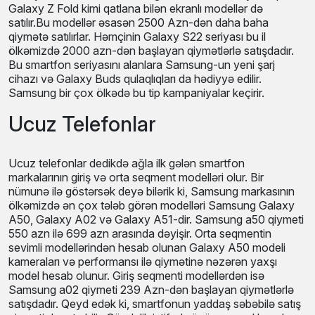
Galaxy Z Fold kimi qatlana bilən ekranlı modellər də
satılır.Bu modellər əsasən 2500 Azn-dən daha baha
qiymətə satılırlar. Həmçinin Galaxy S22 seriyası bu il
ölkəmizdə 2000 azn-dən başlayan qiymətlərlə satışdadır.
Bu smartfon seriyasını alanlara Samsung-un yeni şarj
cihazı və Galaxy Buds qulaqlıqları da hədiyyə edilir.
Samsung bir çox ölkədə bu tip kampaniyalar keçirir.
Ucuz Telefonlar
Ucuz telefonlar dedikdə ağla ilk gələn smartfon
markalarının giriş və orta seqment modelləri olur. Bir
nümunə ilə göstərsək deyə bilərik ki, Samsung markasının
ölkəmizdə ən çox tələb görən modelləri Samsung Galaxy
A50, Galaxy A02 və Galaxy A51-dir. Samsung a50 qiymeti
550 azn ilə 699 azn arasında dəyişir. Orta seqmentin
sevimli modellərindən hesab olunan Galaxy A50 modeli
kameraları və performansı ilə qiymətinə nəzərən yaxşı
model hesab olunur. Giriş seqmenti modellərdən isə
Samsung a02 qiymeti 239 Azn-dən başlayan qiymətlərlə
satışdadır. Qeyd edək ki, smartfonun yaddaş səbəbilə satış