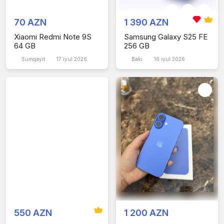
70 AZN
1 390 AZN
Xiaomi Redmi Note 9S
Samsung Galaxy S25 FE
64 GB
256 GB
Sumqayıt
17 iyul 2026
Bakı
16 iyul 2026
550 AZN
1 200 AZN