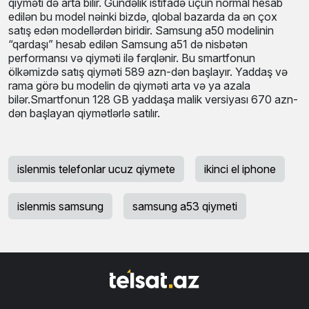
qiyməti də arta bilir. Gündəlik istifadə üçün normal hesab
edilən bu model nəinki bizdə, qlobal bazarda da ən çox
satış edən modellərdən biridir. Samsung a50 modelinin
“qardaşı” hesab edilən Samsung a51 də nisbətən
performansı və qiyməti ilə fərqlənir. Bu smartfonun
ölkəmizdə satış qiyməti 589 azn-dən başlayır. Yaddaş və
rama görə bu modelin də qiyməti arta və ya azala
bilər.Smartfonun 128 GB yaddaşa malik versiyası 670 azn-
dən başlayan qiymətlərlə satılır.
islenmis telefonlar ucuz qiymete
ikinci el iphone
islenmis samsung
samsung a53 qiymeti