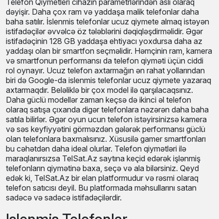
Telefon Qiymetleri cihazın parametrlərindən aslı olaraq
dəyişir. Daha çox ram və yaddaşa malik telefonlar daha
baha satılır. İslenmis telefonlar ucuz qiymete almaq istəyən
istifadəçilər əvvəlcə öz tələblərini dəqiqləşdirməlidir. Əgər
istifadəçinin 128 GB yaddaşa ehtiyacı yoxdursa daha az
yaddaşı olan bir smartfon seçməlidir. Həmçinin ram, kamera
və smartfonun performansı da telefon qiyməti üçün ciddi
rol oynayır. Ucuz telefon axtarmağın ən rahat yollarından
biri də Google-da islenmis telefonlar ucuz qiymete yazaraq
axtarmaqdır. Beləliklə bir çox model ilə qarşılacaqsınız.
Daha güclü modellər zaman keçsə də ikinci əl telefon
olaraq satışa çıxanda digər telefonlara nəzərən daha baha
satıla bilirlər. Əgər oyun ucun telefon istəyirsinizsə kamera
və səs keyfiyyətini görməzdən gələrək performansı güclü
olan telefonlara baxmalısınız. Xüsusilə gamer smartfonları
bu cəhətdən daha ideal olurlar. Telefon qiymətləri ilə
maraqlanırsızsa TelSat.Az saytına keçid edərək işlənmiş
telefonların qiymətinə baxa, seçə və ala bilərsiniz. Qeyd
edək ki, TelSat.Az bir elan platformudur və rəsmi olaraq
telefon satıcısı deyil. Bu platformada məhsullarını satan
sadəcə və sadəcə istifadəçilərdir.