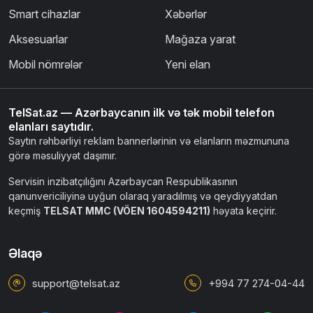
Smart cihazlar
Xəbərlər
Aksesuarlar
Mağaza yarat
Mobil nömrələr
Yeni elan
TelSat.az — Azərbaycanın ilk və tək mobil telefon
elanları saytıdır.
Saytın rəhbərliyi reklam bannerlərinin və elanların məzmununa
görə məsuliyyət daşımır.
Servisin inzibatçılığını Azərbaycan Respublikasının
qanunvericiliyinə uyğun olaraq yaradılmış və qeydiyyatdan
keçmiş
TELSAT MMC (VÖEN 1604594211)
həyata keçirir.
Əlaqə
support@telsat.az
+994 77 274-04-44