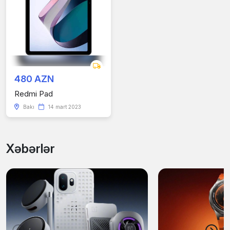
480 AZN
Redmi Pad
Bakı
14 mart 2023
Xəbərlər