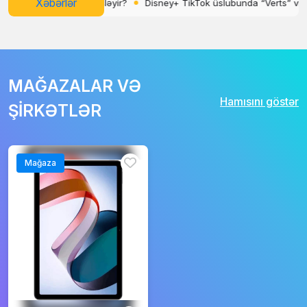
Xəbərlər
lə Ask Maps necə işləyir?
Disney+ TikTok üslubunda “Verts” video lent
MAĞAZALAR VƏ
Hamısını göstər
ŞİRKƏTLƏR
Mağaza