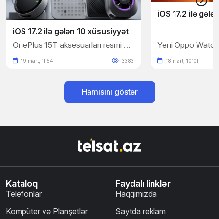
iOS 17.2 ilə gələ
iOS 17.2 ilə gələn 10 xüsusiyyət
OnePlus 15T aksesuarları rəsmi şəkillərlə təsdiqləndi
19 mart, 11:54
3383
18 mart, 10:01
Hamısını göstər
Kataloq
Faydalı linklər
Telefonlar
Haqqımızda
Kompüter və Planşetlər
Saytda reklam