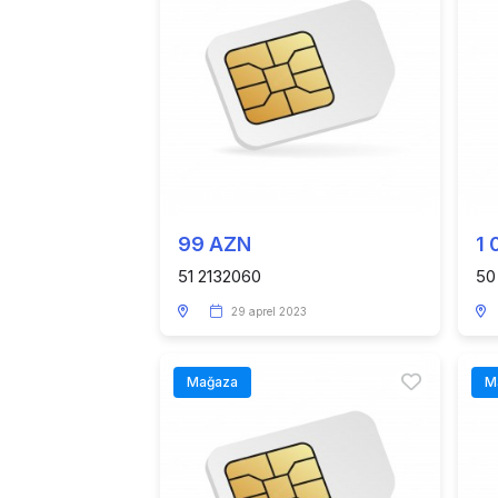
99 AZN
1 
51 2132060
50
29 aprel 2023
Mağaza
M