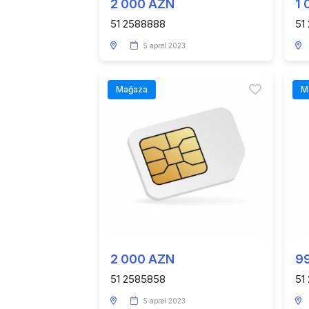
2 000 AZN
1 
51 2588888
51
5 aprel 2023
Mağaza
M
2 000 AZN
9
51 2585858
51
5 aprel 2023