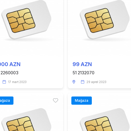
000 AZN
99 AZN
 2260003
51 2132070
17 mart 2023
29 aprel 2023
ağaza
Mağaza