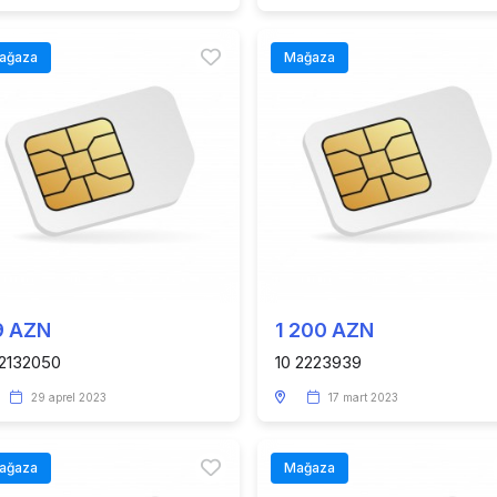
ağaza
Mağaza
9 AZN
1 200 AZN
 2132050
10 2223939
29 aprel 2023
17 mart 2023
ağaza
Mağaza