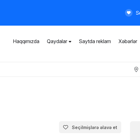
Se
Haqqımızda
Qaydalar
Saytda reklam
Xəbərlər
İstifadəçi razılaşması
Ümumi qaydalar
Məxfilik siyasəti
Ödənişli xidmətlər
Seçilmişlərə əlavə et