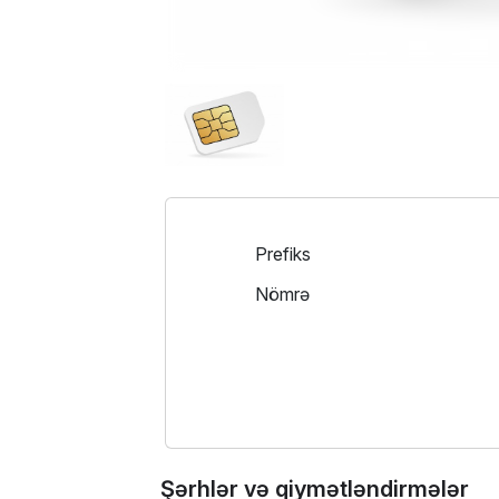
Prefiks
Nömrə
Şərhlər və qiymətləndirmələr