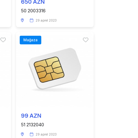
650 AZN
50 2003316
29 aprel 2023
Mağaza
99 AZN
51 2132040
29 aprel 2023