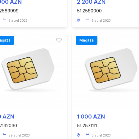
000 AZN
2 200 AZN
 2589999
51 2580000
5 aprel 2023
5 aprel 2023
ağaza
Mağaza
9 AZN
1 000 AZN
 2132030
51 2571111
29 aprel 2023
5 aprel 2023