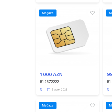
Mağaza
M
1 000 AZN
9
51 2572222
51
5 aprel 2023
Mağaza
M