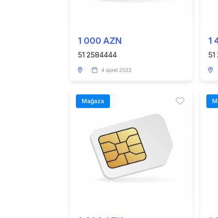
1 000 AZN
1 
51 2584444
51
4 aprel 2023
Mağaza
M