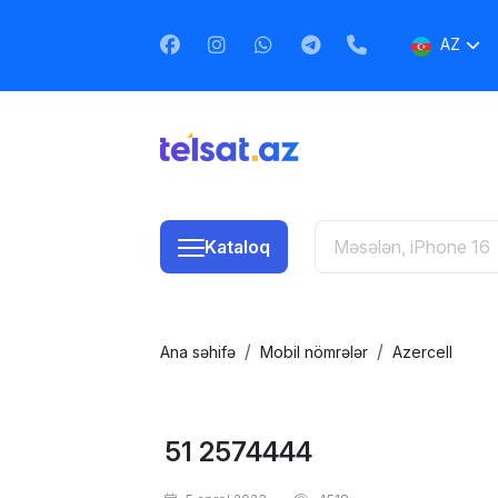
AZ
EN
RU
Kataloq
Ana səhifə
Mobil nömrələr
Azercell
51 2574444