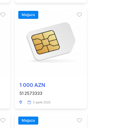
Mağaza
1 000 AZN
51 2573333
5 aprel 2023
Mağaza