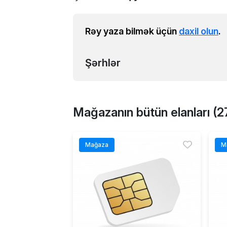
Rəy yaza bilmək üçün
daxil olun
.
Şərhlər
Mağazanın bütün elanları (2
Mağaza
M