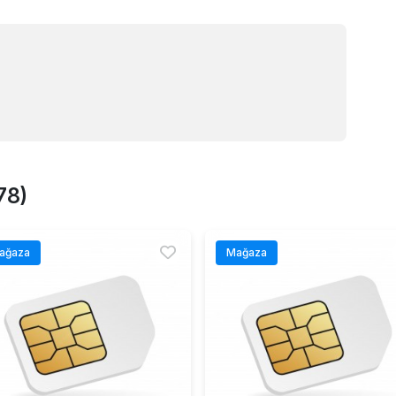
78)
ağaza
Mağaza