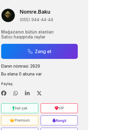
Nomre.Baku
(055) 944-44-44
Mağazanın bütün elanları
Satıcı haqqında rəylər
Zəng et
Elanın nömrəsi: 2829
Bu elana 0 abunə var
Paylaş:
İrəli çək
VIP
Premium
Rəngli