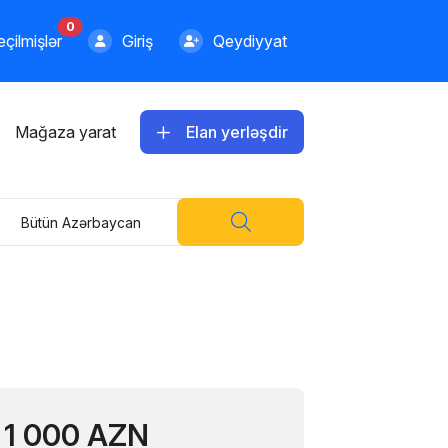
0
çilmişlər
Giriş
Qeydiyyat
Mağaza yarat
Elan yerləşdir
Bütün Azərbaycan
1 000 AZN