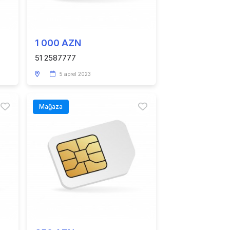
1 000 AZN
51 2587777
5 aprel 2023
Mağaza