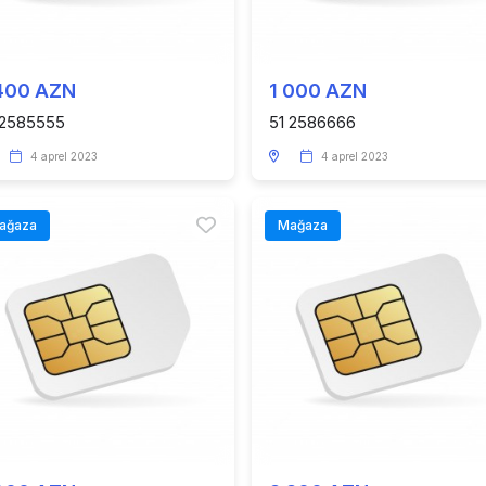
400 AZN
1 000 AZN
 2585555
51 2586666
4 aprel 2023
4 aprel 2023
ağaza
Mağaza