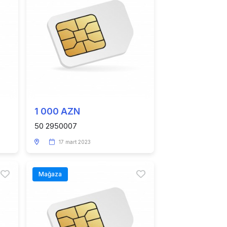
1 000 AZN
50 2950007
17 mart 2023
Mağaza