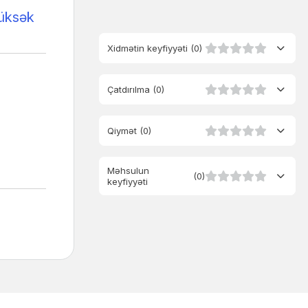
yüksək
Xidmətin keyfiyyəti
(0)
Çatdırılma
(0)
Qiymət
(0)
Məhsulun
(0)
keyfiyyəti