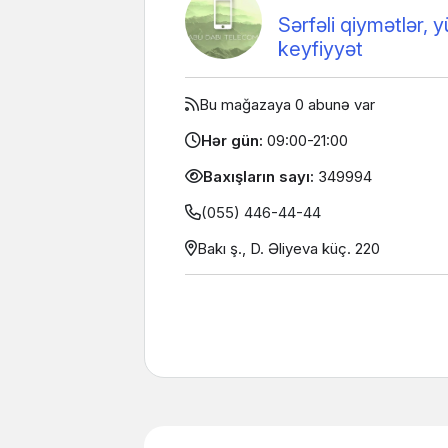
Sərfəli qiymətlər, 
keyfiyyət
Bu mağazaya 0 abunə var
Hər gün:
09:00-21:00
Baxışların sayı:
349994
(055) 446-44-44
Bakı ş., D. Əliyeva küç. 220