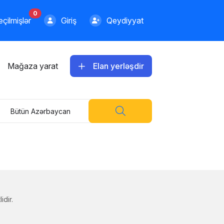
0
çilmişlər
Giriş
Qeydiyyat
Mağaza yarat
Elan yerləşdir
Bütün Azərbaycan
idir.