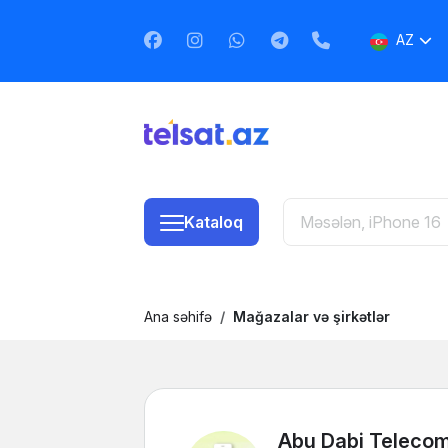
AZ
EN
RU
Kataloq
Ana səhifə
Mağazalar və şirkətlər
Abu Dabi Teleco