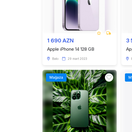
1 690 AZN
3
Apple iPhone 14 128 GB
Ap
Bakı
29 mart 2023
Mağaza
M