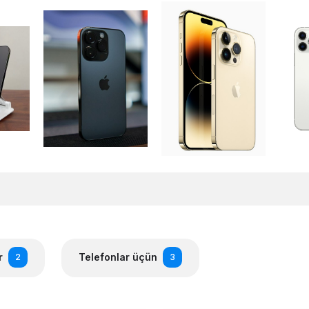
r
Telefonlar üçün
2
3