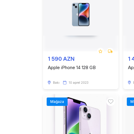
1 590 AZN
1 
Apple iPhone 14 128 GB
Ap
Bakı
10 aprel 2023
Mağaza
M