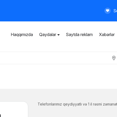
Se
Haqqımızda
Qaydalar
Saytda reklam
Xəbərlər
İstifadəçi razılaşması
Ümumi qaydalar
Məxfilik siyasəti
Ödənişli xidmətlər
Telefonlarımız qeydiyyatlı və 1 il rəsmi zəmanətl
m