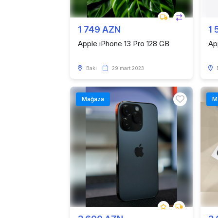
1 749 AZN
1 
Apple iPhone 13 Pro 128 GB
Ap
Bakı
29 mart 2023
Mağaza
M