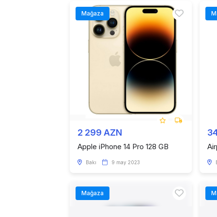
Mağaza
M
2 299 AZN
3
Apple iPhone 14 Pro 128 GB
Ai
Bakı
9 may 2023
Mağaza
M