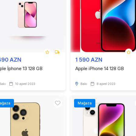
490 AZN
1 590 AZN
ple İphone 13 128 GB
Apple iPhone 14 128 GB
Bakı
10 aprel 2023
Bakı
8 aprel 2023
ağaza
Mağaza