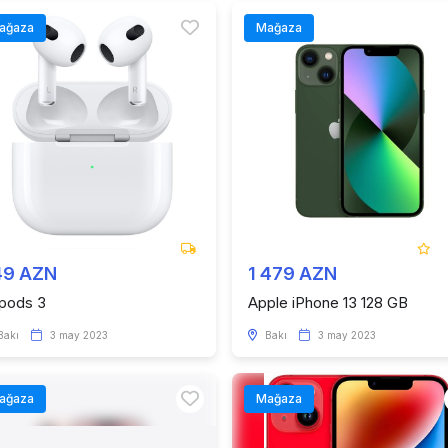
ağaza
Mağaza
49 AZN
1 479 AZN
rpods 3
Apple iPhone 13 128 GB
Bakı
3 may 2023
Bakı
3 may 2023
ağaza
Mağaza