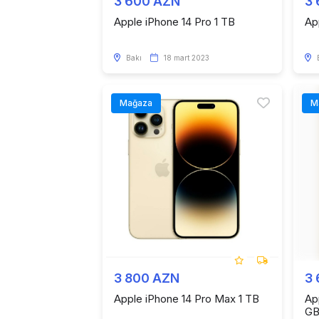
3 600 AZN
3
Apple iPhone 14 Pro 1 TB
Ap
Bakı
18 mart 2023
Mağaza
M
3 800 AZN
3
Apple iPhone 14 Pro Max 1 TB
Ap
G