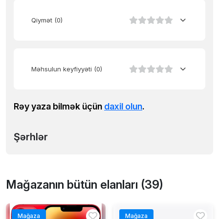
Qiymət
(0)
Məhsulun keyfiyyəti
(0)
Rəy yaza bilmək üçün
daxil olun
.
Şərhlər
Mağazanın bütün elanları (39)
Mağaza
Mağaza