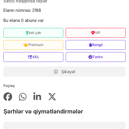
Satıcı haqqında rəylər
Elanın nömrəsi: 2188
Bu elana 0 abunə var
İrəli çək
VIP
Premium
Rəngli
4XL
Turbo
Şikayət
Paylaş:
Şərhlər və qiymətləndirmələr