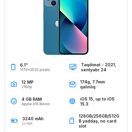
Təqdimat - 2021,
6.1"
sentyabr 24
1170x2532 pixels
174g, 7.7mm
12 MP
qalınlıq
2160p
iOS 15, up to iOS
4 GB RAM
15.3
Apple A15 Bionic
128GB/256GB/512G
3240 mAh
B yaddaş, no card
Li-Ion
slot