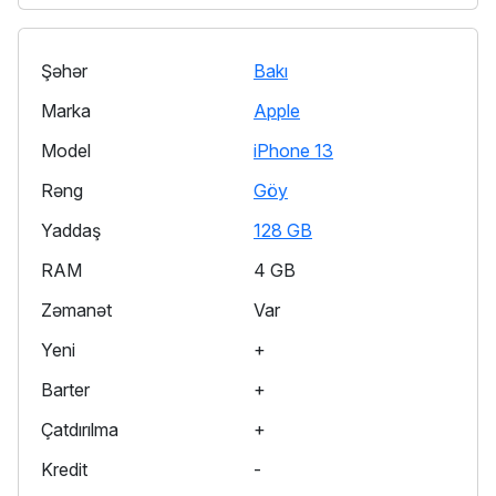
Şəhər
Bakı
Marka
Apple
Model
iPhone 13
Rəng
Göy
Yaddaş
128 GB
RAM
4 GB
Zəmanət
Var
Yeni
+
Barter
+
Çatdırılma
+
Kredit
-