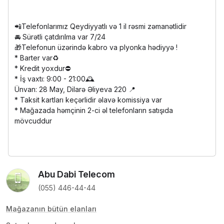
📲Telefonlarımız Qeydiyyatlı və 1 il rəsmi zəmanətlidir
🚘 Sürətli çatdırılma var 7/24
🎁Telefonun üzərində kabro va plyonka hədiyyə !
* Barter var♻️
* Kredit yoxdur⛔️
* İş vaxtı: 9:00 - 21:00🕰️
Ünvan: 28 May, Dilarə Əliyeva 220 📍
* Taksit kartları keçərlidir əlavə komissiya var
* Mağazada həmçinin 2-ci əl telefonların satışıda
mövcuddur
Abu Dabi Telecom
(055) 446-44-44
Mağazanın bütün elanları