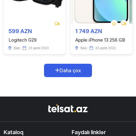
599 AZN
1 749 AZN
Logitech G29
Apple iPhone 13 256 GB
Bakı
23 aprel 2023
Bakı
23 aprel 2023
Daha çox
Kataloq
Faydalı linklər