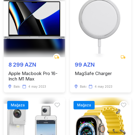
8 299 AZN
99 AZN
Apple Macbook Pro 16-
MagSafe Charger
Inch M1 Max
Bakı
4 may 2023
Bakı
4 may 2023
Mağaza
Mağaza