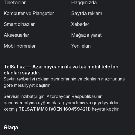
Telefonlar
Haqqımızda
Kompüter və Planşetlər
Saytda reklam
Smart cihazlar
Xəbərlər
Aksesuarlar
Mağaza yarat
Mobil nömrələr
Yeni elan
TelSat.az — Azərbaycanın ilk və tək mobil telefon
elanları saytıdır.
Saytın rəhbərliyi reklam bannerlərinin və elanların məzmununa
görə məsuliyyət daşımır.
Servisin inzibatçılığını Azərbaycan Respublikasının
qanunvericiliyinə uyğun olaraq yaradılmış və qeydiyyatdan
keçmiş
TELSAT MMC (VÖEN 1604594211)
həyata keçirir.
Əlaqə