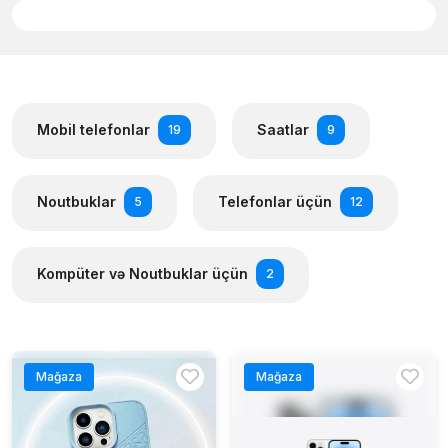
Mobil telefonlar
Saatlar
19
9
Noutbuklar
Telefonlar üçün
5
12
Kompüter və Noutbuklar üçün
2
Mağaza
Mağaza