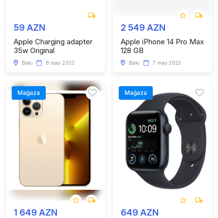
59 AZN
2 549 AZN
Apple Charging adapter
Apple iPhone 14 Pro Max
35w Original
128 GB
Bakı
8 may 2023
Bakı
7 may 2023
Mağaza
Mağaza
1 649 AZN
649 AZN