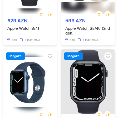
829 AZN
599 AZN
Apple Watch 8/41
Apple Watch SE/40 (2nd
gen)
Bakı
3 may 2023
Bakı
3 may 2023
Mağaza
Mağaza