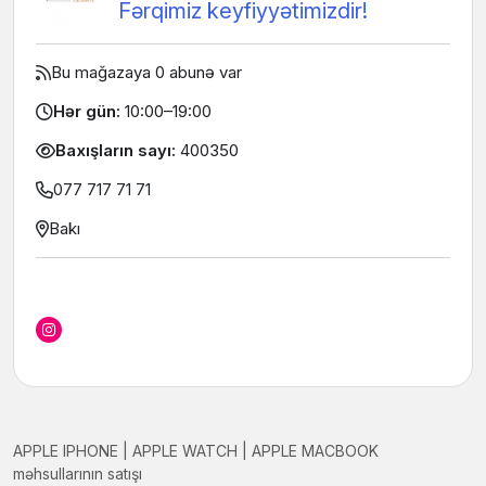
Fərqimiz keyfiyyətimizdir!
Bu mağazaya 0 abunə var
Hər gün:
10:00–19:00
Baxışların sayı:
400350
077 717 71 71
Bakı
APPLE IPHONE | APPLE WATCH | APPLE MACBOOK
məhsullarının satışı