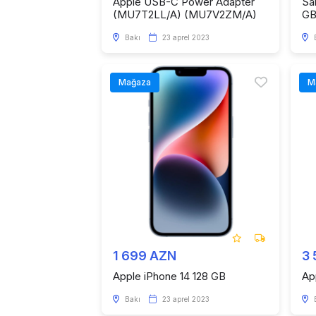
Apple USB-C Power Adapter
Sa
(MU7T2LL/A) (MU7V2ZM/A)
G
Bakı
23 aprel 2023
Mağaza
M
1 699 AZN
3
Apple iPhone 14 128 GB
Ap
Bakı
23 aprel 2023