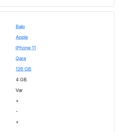
Bakı
Apple
iPhone 11
Qara
128 GB
4 GB
Var
+
-
+