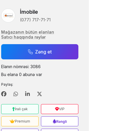
İmobile
(077) 717-71-71
Mağazanın bütün elanları
Satıcı haqqında rəylər
Zəng et
Elanın nömrəsi: 3086
Bu elana 0 abunə var
Paylaş:
İrəli çək
VIP
Premium
Rəngli