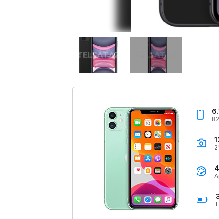
6.
82
1
2
4
A
L