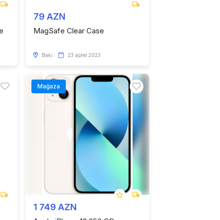
79 AZN
e
MagSafe Clear Case
Bakı
23 aprel 2023
Mağaza
1 749 AZN