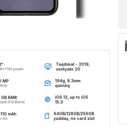
Təqdimat - 2019,
1"
sentyabr 20
8x1792 pixels
194g, 8.3mm
2 MP
qalınlıq
160p
iOS 13, up to iOS
 GB RAM
15.3
pple A13 Bionic
64GB/128GB/256GB
3110 mAh
yaddaş, no card slot
i-Ion