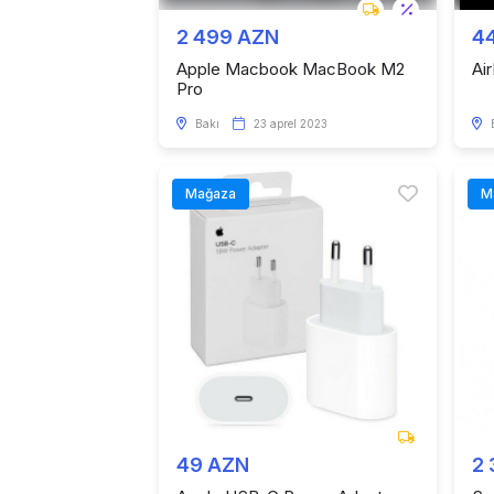
2 499 AZN
4
Apple Macbook MacBook M2
Ai
Pro
Bakı
23 aprel 2023
Mağaza
M
49 AZN
2