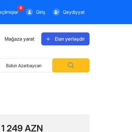
0
çilmişlər
Giriş
Qeydiyyat
Mağaza yarat
Elan yerləşdir
Bütün Azərbaycan
1 249 AZN