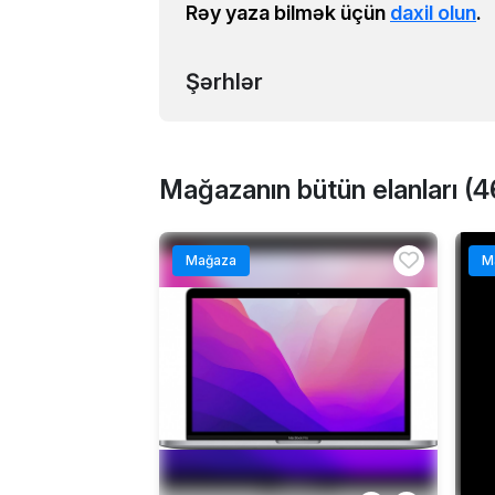
Rəy yaza bilmək üçün
daxil olun
.
Şərhlər
Mağazanın bütün elanları (4
Mağaza
M