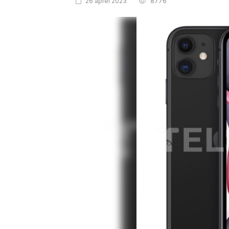
26 aprel 2023
8776