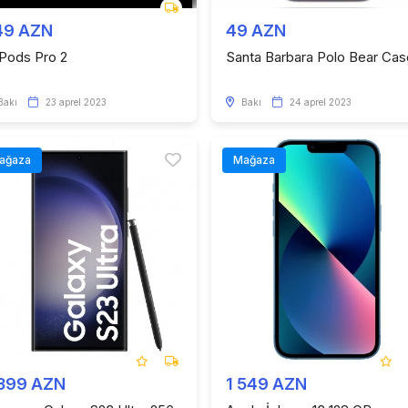
49 AZN
49 AZN
rPods Pro 2
Santa Barbara Polo Bear Cas
Bakı
23 aprel 2023
Bakı
24 aprel 2023
ağaza
Mağaza
 399 AZN
1 549 AZN