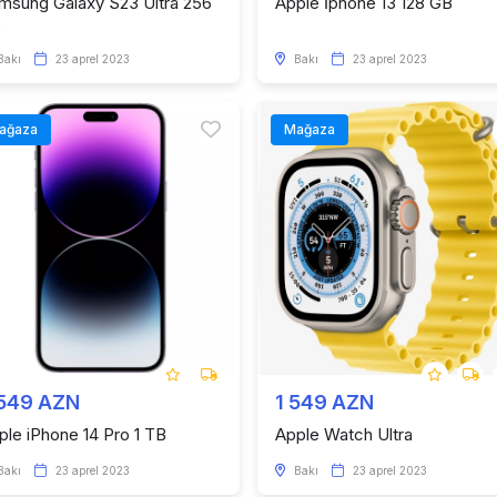
msung Galaxy S23 Ultra 256
Apple İphone 13 128 GB
B
Bakı
23 aprel 2023
Bakı
23 aprel 2023
ağaza
Mağaza
 549 AZN
1 549 AZN
ple iPhone 14 Pro 1 TB
Apple Watch Ultra
Bakı
23 aprel 2023
Bakı
23 aprel 2023