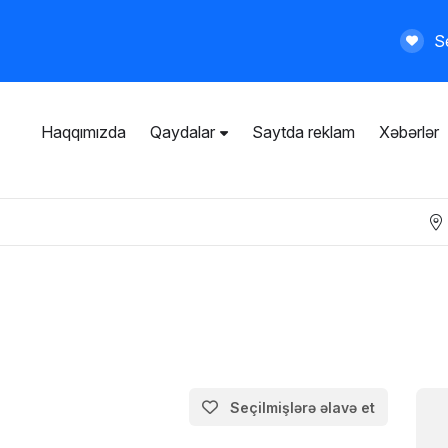
Se
Haqqımızda
Qaydalar
Saytda reklam
Xəbərlər
İstifadəçi razılaşması
Ümumi qaydalar
Məxfilik siyasəti
Ödənişli xidmətlər
Seçilmişlərə əlavə et