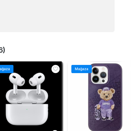
6)
ağaza
Mağaza