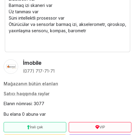
Barmaq izi skaneri var
Üz tanıması var
Süni intellektli prosessor var
Ötürücülər və sensorlar barmaq izi, akselerometr, qiroskop,
yaxınlaşma sensoru, kompas, barometr
İmobile
(077) 717-71-71
Mağazanın bütün elanları
Satıcı haqqında rəylər
Elanın nömrəsi: 3077
Bu elana 0 abunə var
İrəli çək
VIP