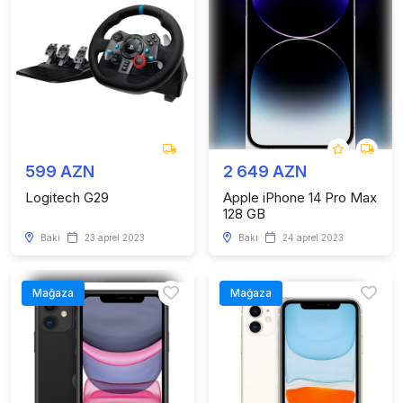
599 AZN
2 649 AZN
Logitech G29
Apple iPhone 14 Pro Max
128 GB
Bakı
23 aprel 2023
Bakı
24 aprel 2023
Mağaza
Mağaza