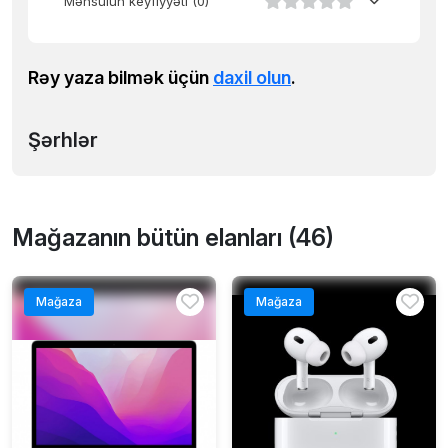
Məhsulun keyfiyyəti
(0)
Rəy yaza bilmək üçün
daxil olun
.
Şərhlər
Mağazanın bütün elanları (46)
Mağaza
Mağaza