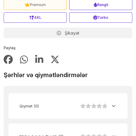
Premium
Rəngli
4XL
Turbo
Şikayət
Paylaş:
Şərhlər və qiymətləndirmələr
Qiymət
(0)