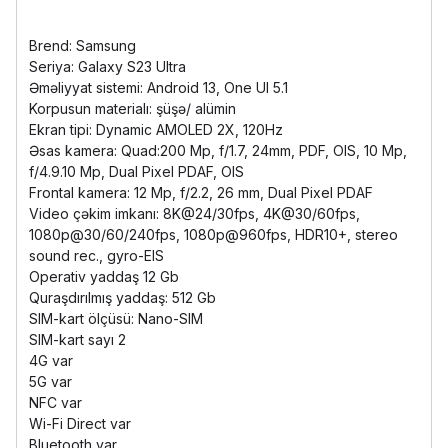
Brend: Samsung
Seriya: Galaxy S23 Ultra
Əməliyyat sistemi: Android 13, One UI 5.1
Korpusun materialı: şüşə/ alümin
Ekran tipi: Dynamic AMOLED 2X, 120Hz
Əsas kamera: Quad:200 Mp, f/1.7, 24mm, PDF, OIS, 10 Mp,
f/4.9.10 Mp, Dual Pixel PDAF, OIS
Frontal kamera: 12 Mp, f/2.2, 26 mm, Dual Pixel PDAF
Video çəkim imkanı: 8K@24/30fps, 4K@30/60fps,
1080p@30/60/240fps, 1080p@960fps, HDR10+, stereo
sound rec., gyro-EIS
Operativ yaddaş 12 Gb
Quraşdırılmış yaddaş: 512 Gb
SIM-kart ölçüsü: Nano-SIM
SIM-kart sayı 2
4G var
5G var
NFC var
Wi-Fi Direct var
Bluetooth var