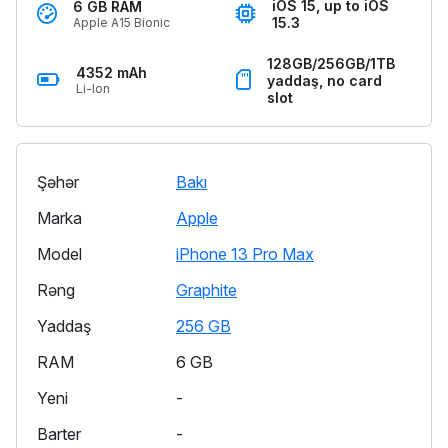
iOS 15, up to iOS
6 GB RAM
15.3
Apple A15 Bionic
128GB/256GB/1TB
4352 mAh
yaddaş, no card
Li-Ion
slot
Şəhər
Bakı
Marka
Apple
Model
iPhone 13 Pro Max
Rəng
Graphite
Yaddaş
256 GB
RAM
6 GB
Yeni
-
Barter
-