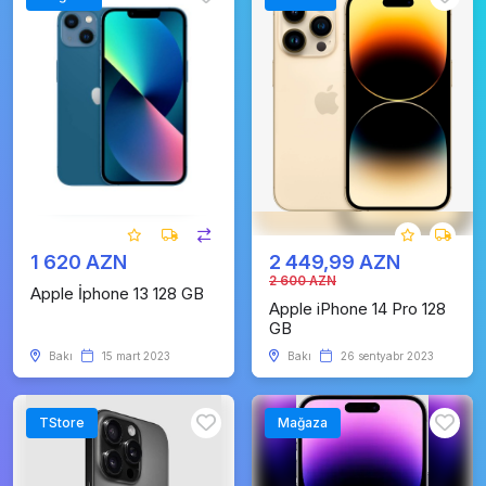
1 620 AZN
2 449,99 AZN
2 600 AZN
Apple İphone 13 128 GB
Apple iPhone 14 Pro 128
GB
Bakı
15 mart 2023
Bakı
26 sentyabr 2023
TStore
Mağaza