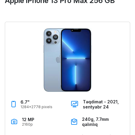
Apple iPhone 13 Pro Max 256 GB
Təqdimat - 2021,
6.7"
sentyabr 24
1284x2778 pixels
240g, 7.7mm
12 MP
qalınlıq
2160p