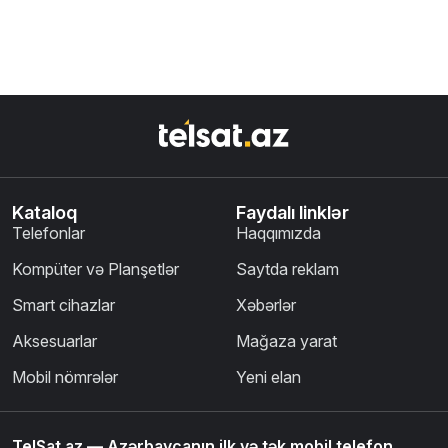
Kataloq
Faydalı linklər
Telefonlar
Haqqımızda
Kompüter və Planşetlər
Saytda reklam
Smart cihazlar
Xəbərlər
Aksesuarlar
Mağaza yarat
Mobil nömrələr
Yeni elan
TelSat.az — Azərbaycanın ilk və tək mobil telefon