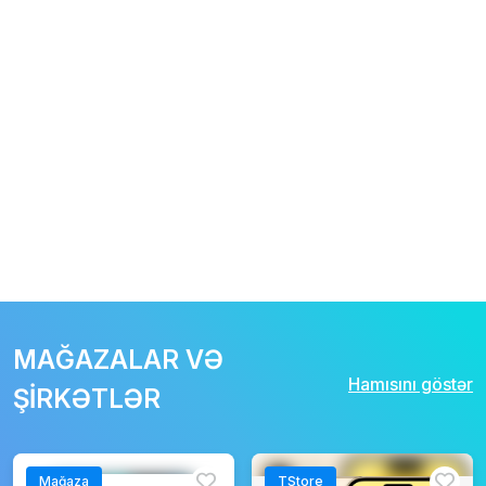
MAĞAZALAR VƏ
Hamısını göstər
ŞİRKƏTLƏR
Mağaza
TStore