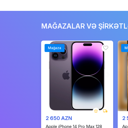
MAĞAZALAR VƏ ŞİRKƏT
Mağaza
M
2 650 AZN
2
Apple iPhone 14 Pro Max 128
Ap