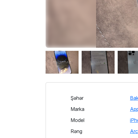
Şəhər
Bak
Marka
App
Model
iPh
Rəng
Arc