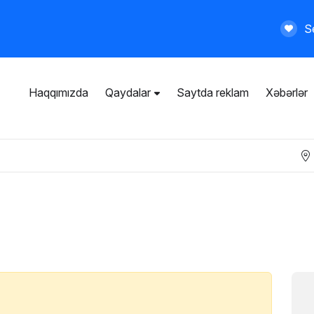
Se
Haqqımızda
Qaydalar
Saytda reklam
Xəbərlər
İstifadəçi razılaşması
Ümumi qaydalar
Məxfilik siyasəti
Ödənişli xidmətlər