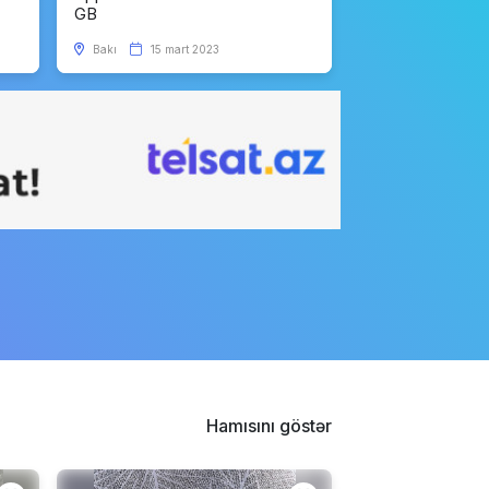
GB
Apple iPhone 14 Pro Max
256 GB
Bakı
15 mart 2023
Telefon Baku
2999.99 AZN
Apple iPhone 14 Pro Max
256 GB
TStore
3289.00 AZN
Apple iPhone 14 Pro Max
512 GB
TStore
3399.00 AZN
Hamısını göstər
Apple iPhone 14 Pro Max
512 GB
İmobile