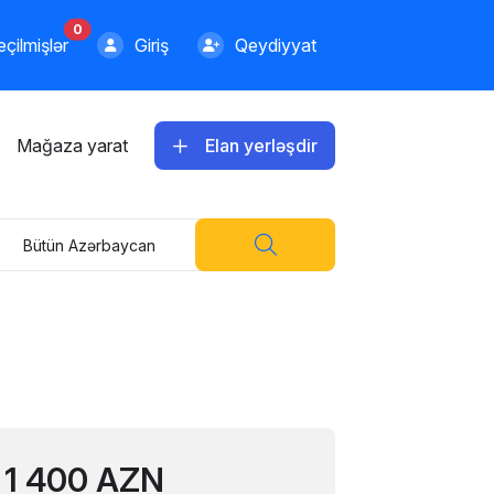
0
çilmişlər
Giriş
Qeydiyyat
Mağaza yarat
Elan yerləşdir
Bütün Azərbaycan
3600.00 AZN
Apple iPhone 14 Pro Max
512 GB
Abu Dabi Telecom
3799.00 AZN
1 400 AZN
Apple iPhone 14 Pro Max 1