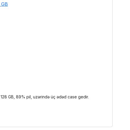
8 GB
, 128 GB, 89% pil, uzərində üç ədəd case gedir.