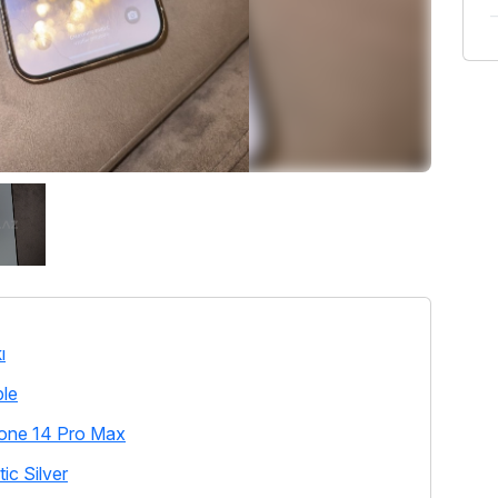
ı
le
one 14 Pro Max
tic Silver