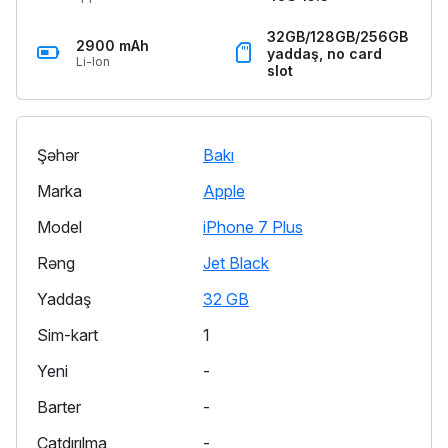
32GB/128GB/256GB
2900 mAh
yaddaş, no card
Li-Ion
slot
Şəhər
Bakı
Marka
Apple
Model
iPhone 7 Plus
Rəng
Jet Black
Yaddaş
32 GB
Sim-kart
1
Yeni
-
Barter
-
Çatdırılma
-