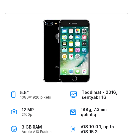
Təqdimat - 2016,
5.5"
sentyabr 16
1080x1920 pixels
188g, 7.3mm
12 MP
qalınlıq
2160p
iOS 10.0.1, up to
3 GB RAM
iOS 15.3
Apple A10 Fusion