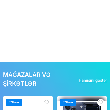
MAĞAZALAR VƏ
Hamısını göstər
ŞİRKƏTLƏR
TStore
TStore