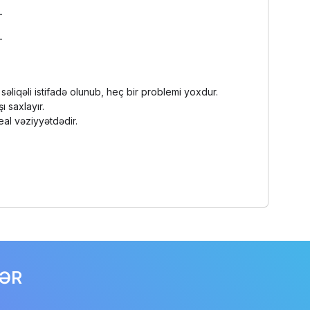
-
-
səliqəli istifadə olunub, heç bir problemi yoxdur.
ı saxlayır.
eal vəziyyətdədir.
LƏR