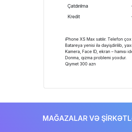
Çatdırılma
Kredit
iPhone XS Max satılır. Telefon çox 
Batareya yenisi ilə dəyişdirilib, yaxş
Kamera, Face ID, ekran – hamısı id
Donma, qızma problemi yoxdur.
Qiymet 300 azn
MAĞAZALAR VƏ ŞİRKƏT