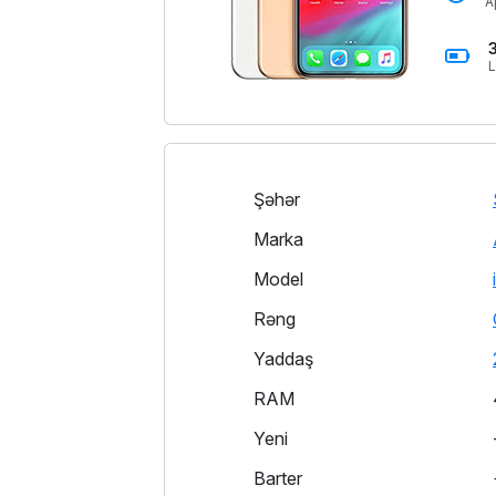
A
L
Şəhər
Marka
Model
Rəng
Yaddaş
RAM
Yeni
Barter