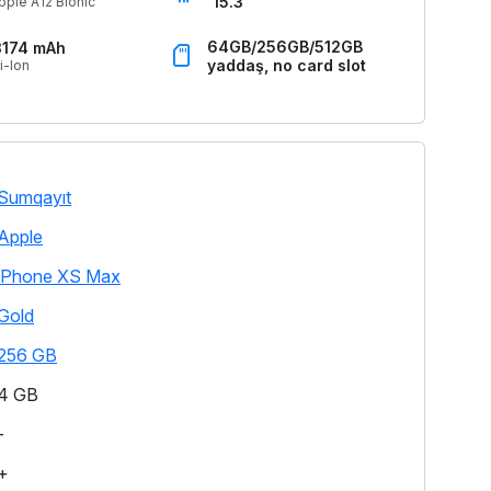
15.3
pple A12 Bionic
64GB/256GB/512GB
3174 mAh
yaddaş, no card slot
i-Ion
Sumqayıt
Apple
iPhone XS Max
Gold
256 GB
4 GB
-
+