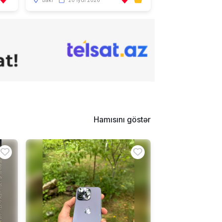
Bakı
20 iyul 2026
Hamısını göstər