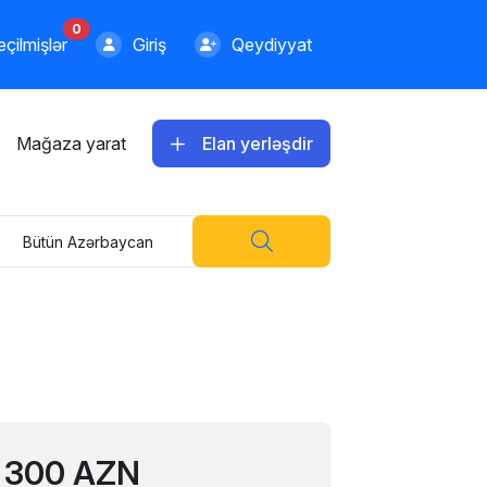
0
çilmişlər
Giriş
Qeydiyyat
Mağaza yarat
Elan yerləşdir
Bütün Azərbaycan
300 AZN