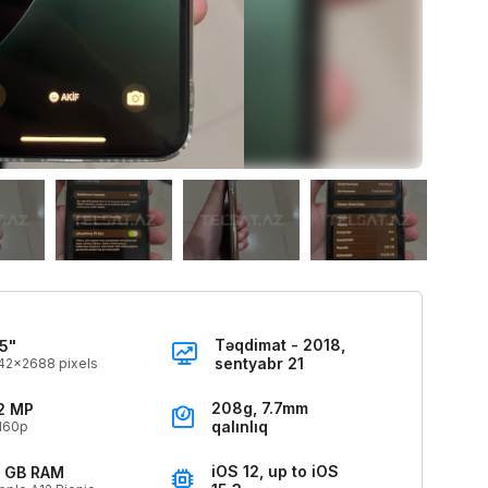
Təqdimat - 2018,
.5"
sentyabr 21
42x2688 pixels
208g, 7.7mm
2 MP
qalınlıq
160p
iOS 12, up to iOS
 GB RAM