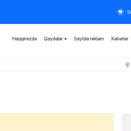
Se
Haqqımızda
Qaydalar
Saytda reklam
Xəbərlər
İstifadəçi razılaşması
Ümumi qaydalar
Məxfilik siyasəti
Ödənişli xidmətlər