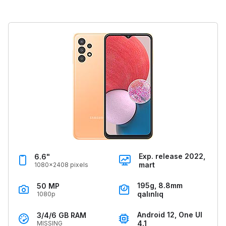
Exp. release 2022,
6.6"
mart
1080x2408 pixels
195g, 8.8mm
50 MP
qalınlıq
1080p
Android 12, One UI
3/4/6 GB RAM
4.1
MISSING