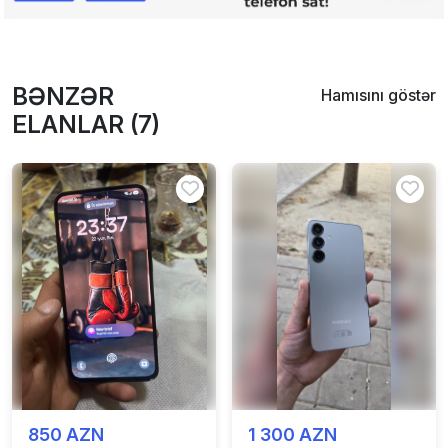
BƏNZƏR
Hamısını göstər
ELANLAR (7)
850 AZN
1 300 AZN