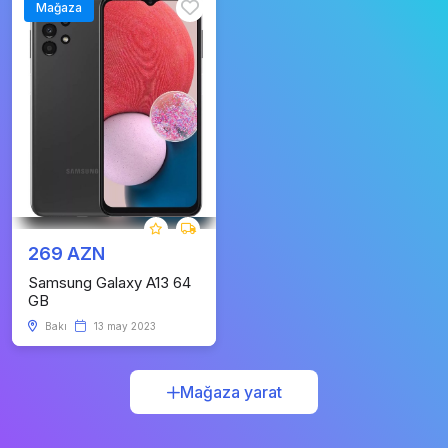
Mağaza
269 AZN
Samsung Galaxy A13 64
GB
Bakı
13 may 2023
Mağaza yarat