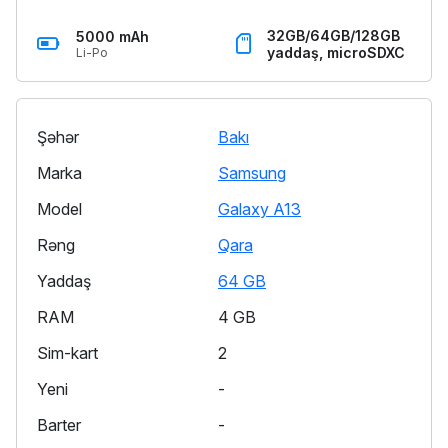
32GB/64GB/128GB
5000 mAh
yaddaş, microSDXC
Li-Po
Şəhər
Bakı
Marka
Samsung
Model
Galaxy A13
Rəng
Qara
Yaddaş
64 GB
RAM
4 GB
Sim-kart
2
Yeni
-
Barter
-