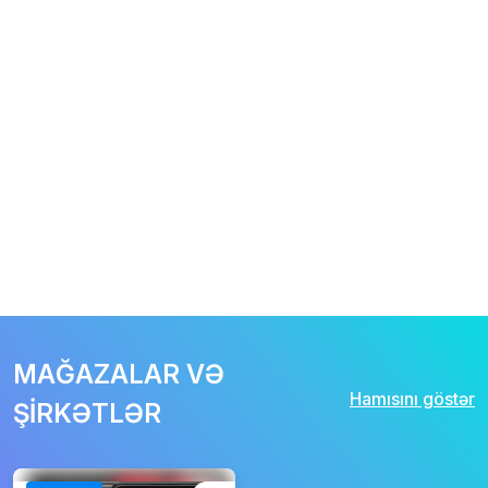
MAĞAZALAR VƏ
Hamısını göstər
ŞİRKƏTLƏR