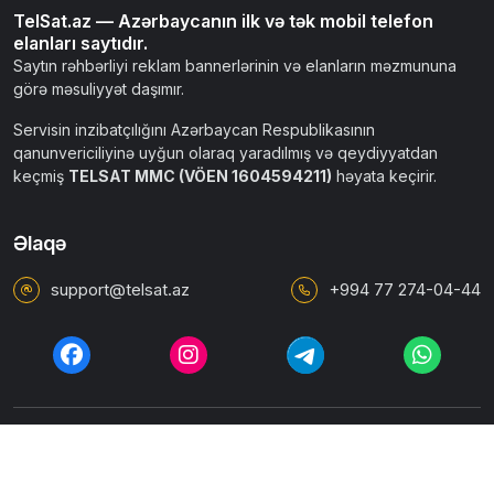
TelSat.az — Azərbaycanın ilk və tək mobil telefon
elanları saytıdır.
Saytın rəhbərliyi reklam bannerlərinin və elanların məzmununa
görə məsuliyyət daşımır.
Servisin inzibatçılığını Azərbaycan Respublikasının
qanunvericiliyinə uyğun olaraq yaradılmış və qeydiyyatdan
keçmiş
TELSAT MMC (VÖEN 1604594211)
həyata keçirir.
Əlaqə
support@telsat.az
+994 77 274-04-44
İstifadəçi razılaşması
Ümumi qaydalar
Məxfilik siyasəti
© 2010 - 2026 TELTAP.AZ. Bütün hüquqlar qorunur.