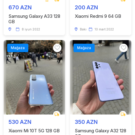
670 AZN
200 AZN
Samsung Galaxy A33 128
Xiaomi Redmi 9 64 GB
GB
8 iyun 2022
Bakı
10 mart 2022
Mağaza
Mağaza
530 AZN
350 AZN
Xiaomi Mi 10T 5G 128 GB
Samsung Galaxy A32 128