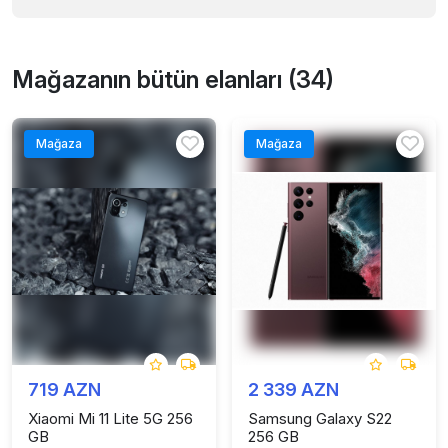
Mağazanın bütün elanları (34)
Mağaza
Mağaza
719 AZN
2 339 AZN
Xiaomi Mi 11 Lite 5G 256
Samsung Galaxy S22
GB
256 GB