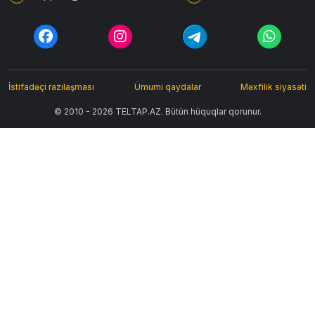
İstifadəçi razılaşması
Ümumi qaydalar
Məxfilik siyasəti
© 2010 - 2026 TELTAP.AZ. Bütün hüquqlar qorunur.