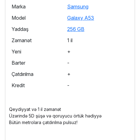
Marka
Samsung
Model
Galaxy A53
Yaddaş
256 GB
Zəmanət
1 il
Yeni
+
Barter
-
Çatdırılma
+
Kredit
-
Qeydiyyat və 1 il zəmanət
Üzərində 5D şüşə və qoruyucu örtük hədiyyə
Bütün metrolara çatdırılma pulsuz!