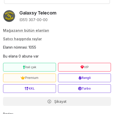
Galaxsy Telecom
(051) 307-00-00
Mağazanın bütün elanları
Satıcı haqqında rəylər
Elanın nömrəsi: 1055
Bu elana 0 abunə var
İrəli çək
VIP
Premium
Rəngli
4XL
Turbo
Şikayət
Paylaş: