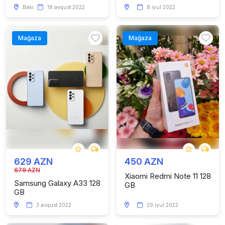
Bakı
18 avqust 2022
8 iyul 2022
Mağaza
Mağaza
629 AZN
450 AZN
679 AZN
Xiaomi Redmi Note 11 128
Samsung Galaxy A33 128
GB
GB
3 avqust 2022
29 iyul 2022