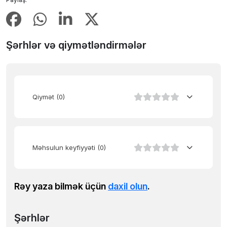
Şərhlər və qiymətləndirmələr
Qiymət
(0)
Məhsulun keyfiyyəti
(0)
Rəy yaza bilmək üçün
daxil olun
.
Şərhlər