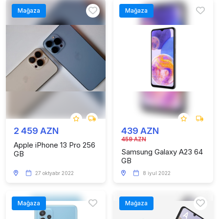
Mağaza
Mağaza
2 459 AZN
439 AZN
459 AZN
Apple iPhone 13 Pro 256
Samsung Galaxy A23 64
GB
GB
27 oktyabr 2022
8 iyul 2022
Mağaza
Mağaza