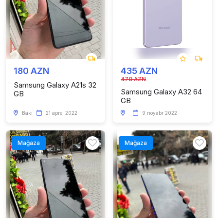
180 AZN
435 AZN
470 AZN
Samsung Galaxy A21s 32
Samsung Galaxy A32 64
GB
GB
Bakı
21 aprel 2022
9 noyabr 2022
Mağaza
Mağaza