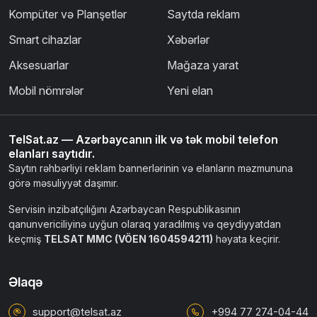
Kompüter və Planşetlər
Saytda reklam
Smart cihazlar
Xəbərlər
Aksesuarlar
Mağaza yarat
Mobil nömrələr
Yeni elan
TelSat.az — Azərbaycanın ilk və tək mobil telefon
elanları saytıdır.
Saytın rəhbərliyi reklam bannerlərinin və elanların məzmununa
görə məsuliyyət daşımır.
Servisin inzibatçılığını Azərbaycan Respublikasının
qanunvericiliyinə uyğun olaraq yaradılmış və qeydiyyatdan
keçmiş
TELSAT MMC (VÖEN 1604594211)
həyata keçirir.
Əlaqə
support@telsat.az
+994 77 274-04-44