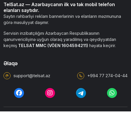
TelSat.az — Azərbaycanın ilk və tək mobil telefon
elanları saytıdır.
Saytın rəhbərliyi reklam bannerlərinin və elanların məzmununa
görə məsuliyyət daşımır.
Servisin inzibatçılığını Azərbaycan Respublikasının
qanunvericiliyinə uyğun olaraq yaradılmış və qeydiyyatdan
keçmiş
TELSAT MMC (VÖEN 1604594211)
həyata keçirir.
Əlaqə
support@telsat.az
+994 77 274-04-44
İstifadəçi razılaşması
Ümumi qaydalar
Məxfilik siyasəti
© 2010 - 2026 TELTAP.AZ. Bütün hüquqlar qorunur.