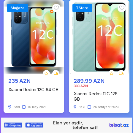
Mağaza
TStore
235 AZN
289,99 AZN
310 AZN
Xiaomi Redmi 12C 64 GB
Xiaomi Redmi 12C 128
GB
Bakı
16 may 2023
Bakı
26 sentyabr 2023