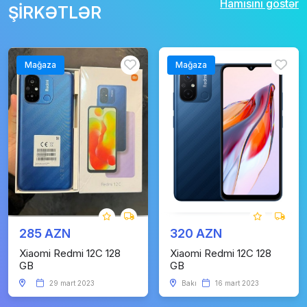
Hamısını göstər
ŞİRKƏTLƏR
Mağaza
Mağaza
285 AZN
320 AZN
Xiaomi Redmi 12C 128
Xiaomi Redmi 12C 128
GB
GB
29 mart 2023
Bakı
16 mart 2023