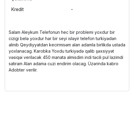
Kredit
-
Salam Aleykum Telefonun hec bir problemi yoxdur bir
cizigi belə yoxdur hər bir seyi isləyir telefon turkiyədən
alinib Qeydiyyatdan kecirmisəm alan adamla birlikdə ustada
yoxlanacag. Karobka Yoxdu turkiyədə qalib şəxsiyyət
vəsiqəi veriləcək 450 manata almisdim indi təcili pul lazimdi
satiram Alan adama cuzi endirim olacag. Üzərində kabro
Adobter verilir.