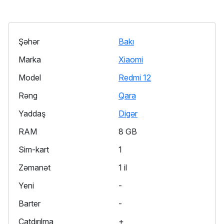
Şəhər
Bakı
Marka
Xiaomi
Model
Redmi 12
Rəng
Qara
Yaddaş
Digər
RAM
8 GB
Sim-kart
1
Zəmanət
1 il
Yeni
-
Barter
-
Çatdırılma
+