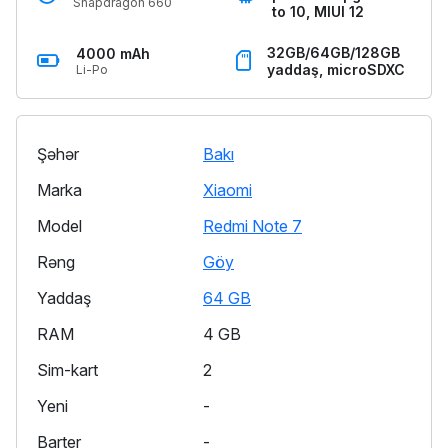
Snapdragon 660
to 10, MIUI 12
32GB/64GB/128GB
4000 mAh
yaddaş, microSDXC
Li-Po
Şəhər
Bakı
Marka
Xiaomi
Model
Redmi Note 7
Rəng
Göy
Yaddaş
64 GB
RAM
4 GB
Sim-kart
2
Yeni
-
Barter
-