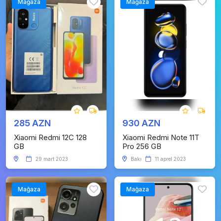
Mağaza
Mağaza
285 AZN
930 AZN
Xiaomi Redmi 12C 128
Xiaomi Redmi Note 11T
GB
Pro 256 GB
29 mart 2023
Bakı
11 aprel 2023
Mağaza
Mağaza