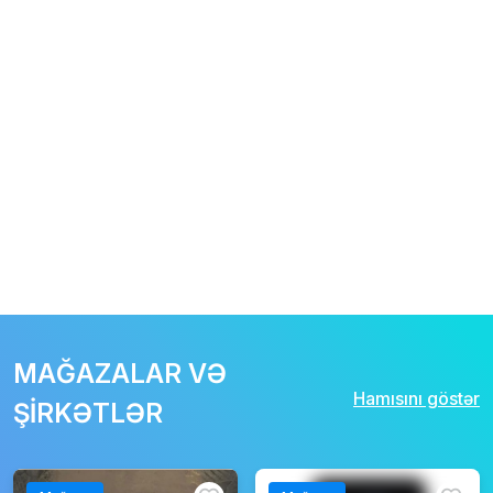
MAĞAZALAR VƏ
Hamısını göstər
ŞİRKƏTLƏR