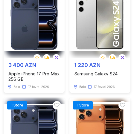
3 400 AZN
1 220 AZN
Apple iPhone 17 Pro Max
Samsung Galaxy S24
256 GB
Bakı
17 fevral 2026
Bakı
17 fevral 2026
TStore
TStore