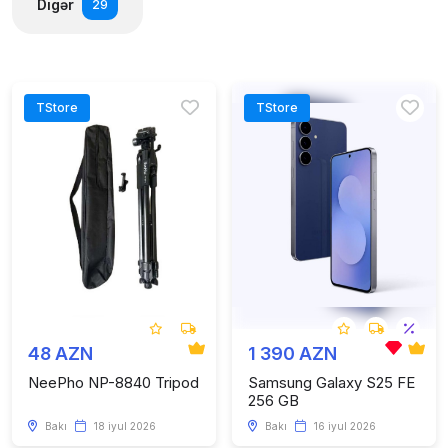
Digər
29
TStore
TStore
48 AZN
1 390 AZN
NeePho NP-8840 Tripod
Samsung Galaxy S25 FE
256 GB
Bakı
18 iyul 2026
Bakı
16 iyul 2026