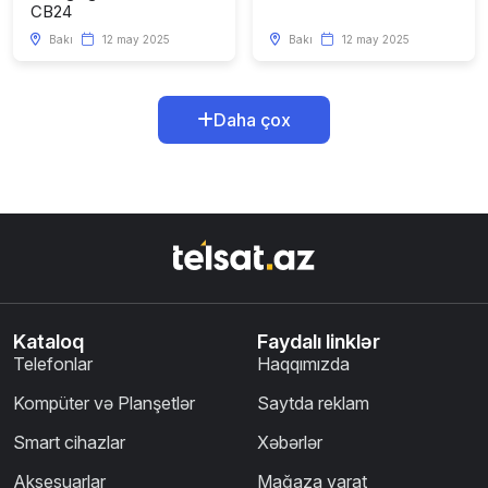
CB24
Bakı
12 may 2025
Bakı
12 may 2025
Daha çox
Kataloq
Faydalı linklər
Telefonlar
Haqqımızda
Kompüter və Planşetlər
Saytda reklam
Smart cihazlar
Xəbərlər
Aksesuarlar
Mağaza yarat