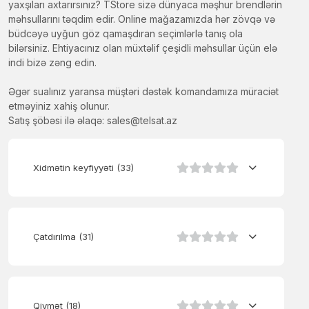
yaxşıları axtarırsınız? TStore sizə dünyaca məşhur brendlərin
məhsullarını təqdim edir. Online mağazamızda hər zövqə və
büdcəyə uyğun göz qamaşdıran seçimlərlə tanış ola
bilərsiniz. Ehtiyacınız olan müxtəlif çeşidli məhsullar üçün elə
indi bizə zəng edin.
Əgər sualınız yaransa müştəri dəstək komandamıza müraciət
etməyiniz xahiş olunur.
Satış şöbəsi ilə əlaqə:
sales@telsat.az
Xidmətin keyfiyyəti
(33)
Çatdırılma
(31)
Qiymət
(18)