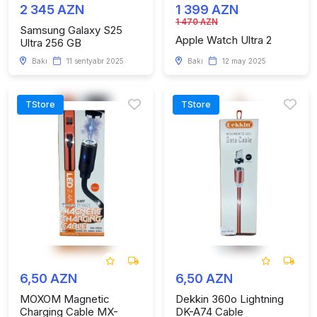
2 345 AZN
1 399 AZN
1 470 AZN
Samsung Galaxy S25
Apple Watch Ultra 2
Ultra 256 GB
Bakı
11 sentyabr 2025
Bakı
12 may 2025
TStore
TStore
6,50 AZN
6,50 AZN
MOXOM Magnetic
Dekkin 360o Lightning
Charging Cable MX-
DK-A74 Cable