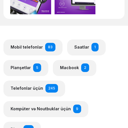
Mobil telefonlar
Saatlar
83
1
Planşetlər
Macbook
5
2
Telefonlar üçün
245
Kompüter və Noutbuklar üçün
9