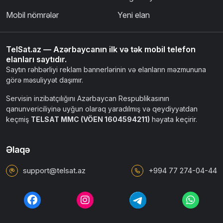
Mobil nömrələr
Yeni elan
TelSat.az — Azərbaycanın ilk və tək mobil telefon
elanları saytıdır.
Saytın rəhbərliyi reklam bannerlərinin və elanların məzmununa
görə məsuliyyət daşımır.
Servisin inzibatçılığını Azərbaycan Respublikasının
qanunvericiliyinə uyğun olaraq yaradılmış və qeydiyyatdan
keçmiş
TELSAT MMC (VÖEN 1604594211)
həyata keçirir.
Əlaqə
support@telsat.az
+994 77 274-04-44