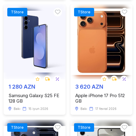
TStore
TStore
1 280 AZN
3 620 AZN
Samsung Galaxy S25 FE
Apple iPhone 17 Pro 512
128 GB
GB
Bakı
15 iyun 2026
Bakı
17 fevral 2026
TStore
TStore