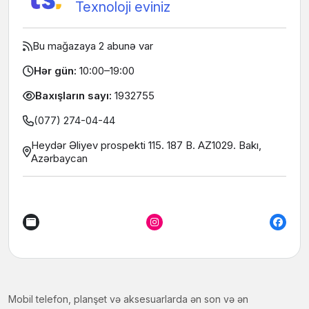
Texnoloji eviniz
Bu mağazaya 2 abunə var
Hər gün:
10:00–19:00
Baxışların sayı:
1932755
(077) 274-04-44
Heydər Əliyev prospekti 115. 187 B. AZ1029. Bakı,
Azərbaycan
Mobil telefon, planşet və aksesuarlarda ən son və ən