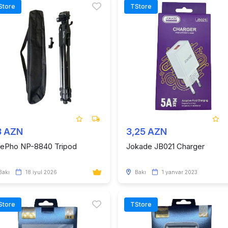
Store
TStore
8 AZN
3,25 AZN
ePho NP-8840 Tripod
Jokade JB021 Charger
Bakı
18 iyul 2026
Bakı
1 yanvar 2023
Store
TStore