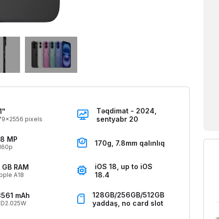
Təqdimat - 2024,
1"
sentyabr 20
79x2556 pixels
8 MP
170g, 7.8mm qalınlıq
160p
iOS 18, up to iOS
 GB RAM
18.4
pple A18
128GB/256GB/512GB
3561 mAh
yaddaş, no card slot
PD2.025W