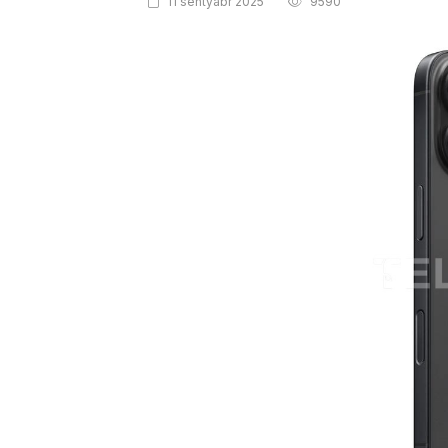
11 sentyabr 2025
9590