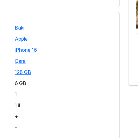
Bakı
Apple
iPhone 16
Qara
128 GB
6 GB
1
1 il
+
-