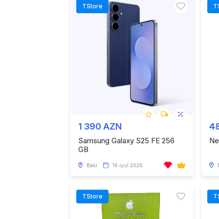
TStore
T
1 390 AZN
4
Samsung Galaxy S25 FE 256
Ne
GB
Bakı
16 iyul 2026
TStore
T