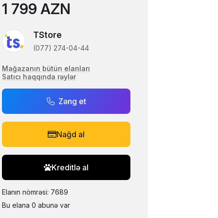
1 799 AZN
TStore
(077) 274-04-44
Mağazanın bütün elanları
Satıcı haqqında rəylər
Zəng et
Nağd al
Kreditlə al
Elanın nömrəsi: 7689
Bu elana 0 abunə var