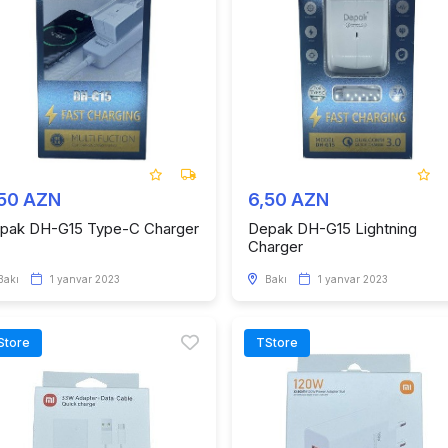
,50 AZN
6,50 AZN
pak DH-G15 Type-C Charger
Depak DH-G15 Lightning
Charger
Bakı
1 yanvar 2023
Bakı
1 yanvar 2023
Store
TStore