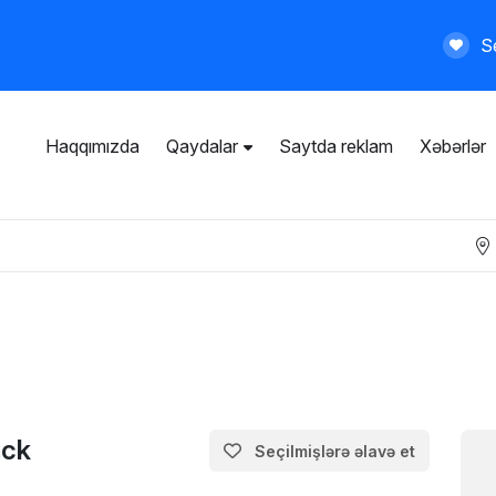
Se
Haqqımızda
Qaydalar
Saytda reklam
Xəbərlər
İstifadəçi razılaşması
Ümumi qaydalar
Məxfilik siyasəti
Ödənişli xidmətlər
ack
Seçilmişlərə əlavə et