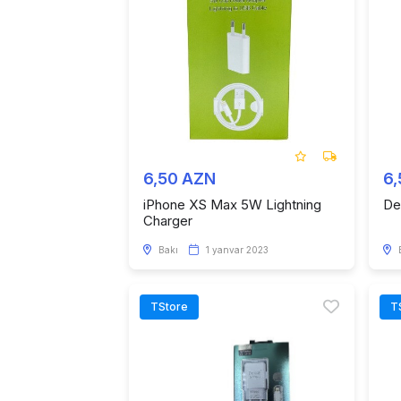
6,50 AZN
6
iPhone XS Max 5W Lightning
De
Charger
Bakı
1 yanvar 2023
TStore
T