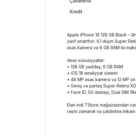
Çatdırılma
Kredit
Apple iPhone 16 128 GB Black – Ən 
zərif smartfon. 6.1 düym Super Re
əsas kamera və 6 GB RAM ilə maks
Əsas xüsusiyyətlər:
• 128 GB yaddaş, 6 GB RAM
• iOS 18 əməliyyat sistemi
• 48 MP əsas kamera və 12 MP ön
• Geniş və parlaq Super Retina X
• Face ID, 5G dəstəyi, Dual SIM (
Elən indi TStore mağazasından cə
rəsmi zəmanət və çatdırılma imkanı 