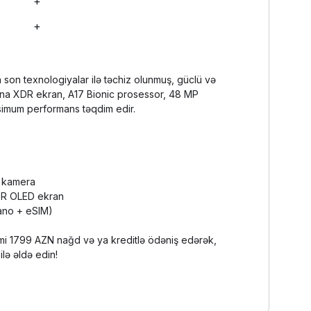
+
+
son texnologiyalar ilə təchiz olunmuş, güclü və
tina XDR ekran, A17 Bionic prosessor, 48 MP
imum performans təqdim edir.
 kamera
DR OLED ekran
Nano + eSIM)
mi 1799 AZN nağd və ya kreditlə ödəniş edərək,
ilə əldə edin!