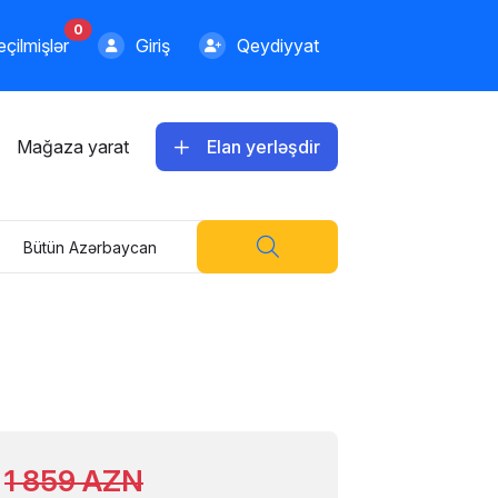
0
çilmişlər
Giriş
Qeydiyyat
Mağaza yarat
Elan yerləşdir
Bütün Azərbaycan
1 859 AZN