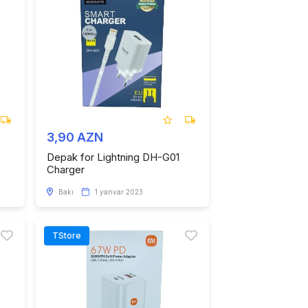
3,90 AZN
Depak for Lightning DH-G01
Charger
Bakı
1 yanvar 2023
TStore