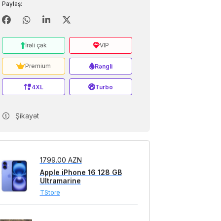
Paylaş:
1799.00 AZN
Apple iPhone 16 128 GB
İrəli çək
VIP
Teal
TStore
Premium
Rəngli
4XL
Turbo
1799.00 AZN
Apple iPhone 16 128 GB
Ultramarine
Şikayət
TStore
1200.00 AZN
Apple iPhone 16 128 GB
Tunar