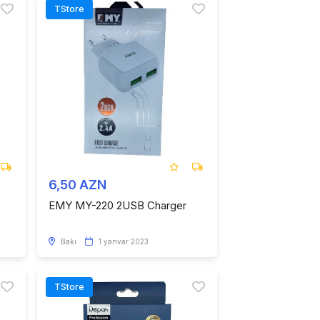
TStore
6,50 AZN
EMY MY-220 2USB Charger
Bakı
1 yanvar 2023
TStore