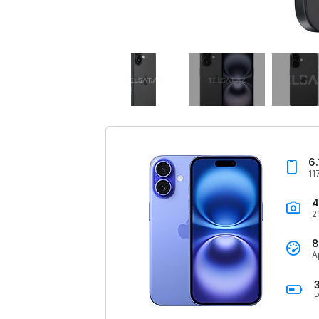
6.
11
4
2
8
A