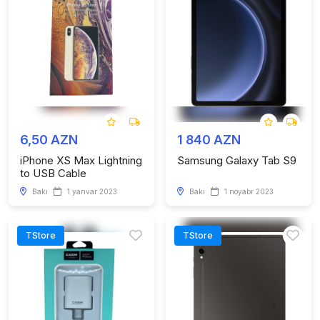
6,50 AZN
1 840 AZN
iPhone XS Max Lightning
Samsung Galaxy Tab S9
to USB Cable
Bakı
1 yanvar 2023
Bakı
1 noyabr 2023
TStore
TStore