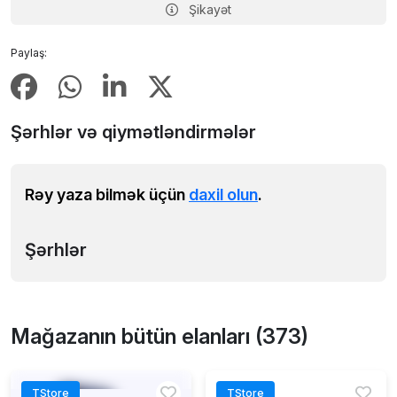
Şikayət
Paylaş:
Şərhlər və qiymətləndirmələr
Rəy yaza bilmək üçün
daxil olun
.
Şərhlər
Mağazanın bütün elanları (373)
TStore
TStore