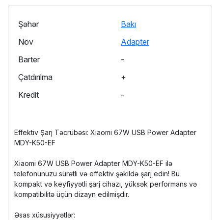
Şəhər
Bakı
Növ
Adapter
Barter
-
Çatdırılma
+
Kredit
-
Effektiv Şarj Təcrübəsi: Xiaomi 67W USB Power Adapter
MDY-K50-EF
Xiaomi 67W USB Power Adapter MDY-K50-EF ilə
telefonunuzu sürətli və effektiv şəkildə şarj edin! Bu
kompakt və keyfiyyətli şarj cihazı, yüksək performans və
kompatibilitə üçün dizayn edilmişdir.
Əsas xüsusiyyətlər: