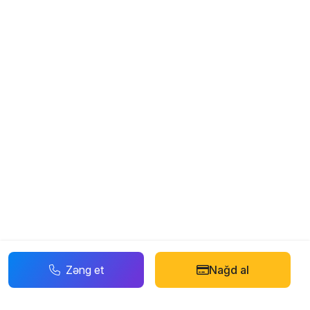
Zəng et
Nağd al