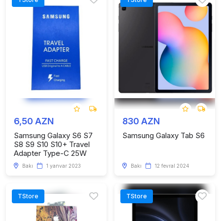
6,50 AZN
830 AZN
Samsung Galaxy S6 S7
Samsung Galaxy Tab S6
S8 S9 S10 S10+ Travel
Adapter Type-C 25W
Bakı
1 yanvar 2023
Bakı
12 fevral 2024
TStore
TStore