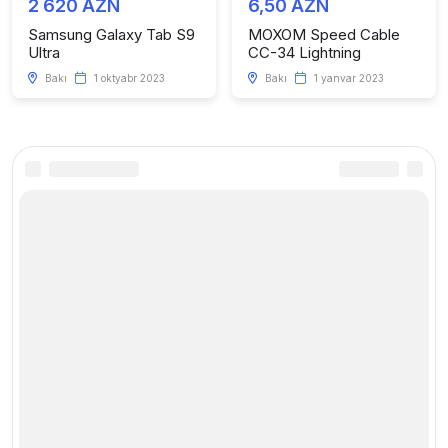
2 620 AZN
6,50 AZN
Samsung Galaxy Tab S9
MOXOM Speed Cable
Ultra
CC-34 Lightning
Bakı
1 oktyabr 2023
Bakı
1 yanvar 2023
Kataloq
Faydalı linklər
Telefonlar
Haqqımızda
Kompüter və Planşetlər
Saytda reklam
Smart cihazlar
Xəbərlər
Aksesuarlar
Mağaza yarat
Mobil nömrələr
Yeni elan