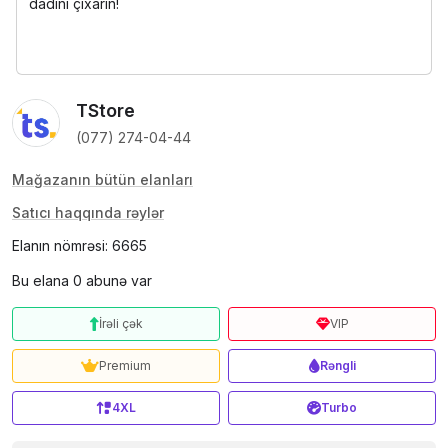
dadını çıxarın!
TStore
(077) 274-04-44
Mağazanın bütün elanları
Satıcı haqqında rəylər
Elanın nömrəsi: 6665
Bu elana 0 abunə var
İrəli çək
VIP
Premium
Rəngli
4XL
Turbo