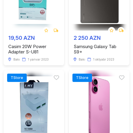
19,50 AZN
2 250 AZN
Casim 20W Power
Samsung Galaxy Tab
Adapter S-U81
S9+
Bakı
1 yanvar 2023
Bakı
1 oktyabr 2023
TStore
TStore