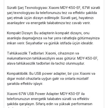
Sürətli Şarj Texnologiyası: Xiaomi MDY-K50-EF, 67W sürətli
şarj texnologiyası ilə telefonunuzu tez və effektiv şəkildə
şarj etmək üçün dizayn edilmişdir. Sürətli şarj, həyatınızı
asanlaşdırır və energetik tələbatınıza tez cavab verir.
Kompakt Dizayn: Bu adapterin kompakt dizaynı, onu
asanlıqla daşımağınıza və hər yerə rahatlıqla götürməyinizə
imkan verir. Seyahətlər və günlük istifadə üçün idealdir.
Təhlükəsizlik Tədbirləri: Xiaomi, cihazınızın və
məlumatlarınızın təhlükəsizliyini əsas götürür. MDY-K50-EF,
əlavə təhlükəsizlik tədbirləri ilə təchiz olunmuşdur.
Kompaktibilik: Bu USB power adapter, bir çox Xiaomi və
digər mobil cihazlarla uyğun gəlir və onlarla müxtəlif
şəraitdə effektiv işləyir.
Xiaomi 67W USB Power Adapter MDY-K50-EF ilə
telefonunuzun energetik tələbatını sürətli və effektiv
şəkildə qarşılayın. Sifariş edin və yüksək performansın